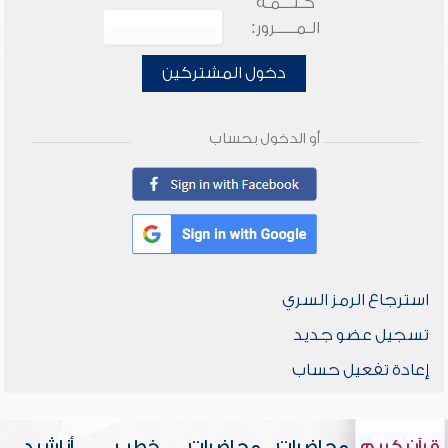
كـلـــمـة
الـمـــــرور:
دخول المشتركين
أو الدخول بحساب
استرجاع الرمز السري
تسجيل عضو جديد
إعادة تفعيل حساب
قرآن كريم
محاضرات
محاضرات
خطب
أناشيد