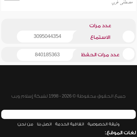
مصطفى غربي
عدد مرات
3095044354
الاستماع
عدد مرات الحفظ
840185363
جميع الحقوق محفوظة © 2026 - 1998 لشبكة إسلام ويب
وثيقة الخصوصية
اتفاقية الخدمة
اتصل بنا
من نحن
لغات الموقع: