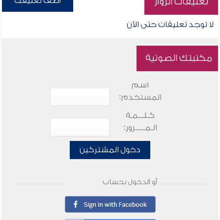
أضف تعليقك
تعليقات الزوار
لا توجد تعليقات حتى الآن
مكتبتك الصوتية
اسم
المستخدم:
كـلـــمـة
الـمـــــرور:
دخول المشتركين
أو الدخول بحساب