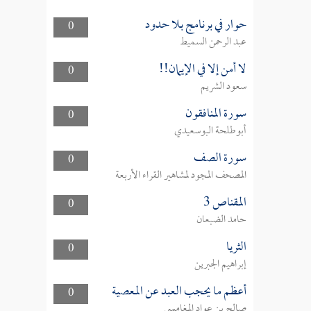
حوار في برنامج بلا حدود
0
عبد الرحمن السميط
لا أمن إلا في الإيمان!!
0
سعود الشريم
سورة المنافقون
0
أبوطلحة البوسعيدي
سورة الصف
0
المصحف المجود لمشاهير القراء الأربعة
المقناص 3
0
حامد الضبعان
الثريا
0
إبراهيم الجبرين
أعظم ما يحجب العبد عن المعصية
0
صالح بن عواد المغامسي