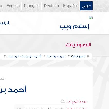
عربي
Español
Deutsch
Français
English
ia
الرئي
الصوتيات
الصوتيات
علماء ودعاة
أحمد بن نواف المجلاد
صف
أحمد بن
عدد المواد :
11