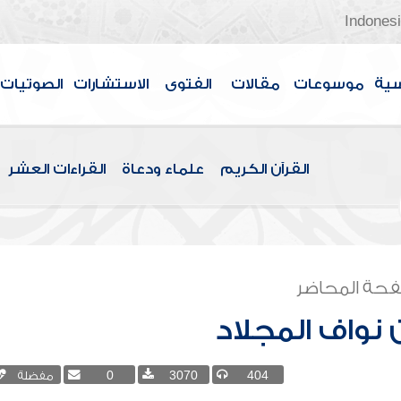
Indones
سية
موسوعات
مقالات
الفتوى
الاستشارات
الصوتيات
القرآن الكريم
علماء ودعاة
القراءات العشر
حة المحاضر
 نواف المجلاد
404
3070
0
مفضلة