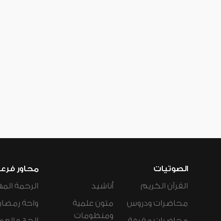
الصوتيات
محاور فرع
القرآن الكريم
أناشيد
الرحمة المه
محاضرات ودروس
متون علمية
واحة رمضان
ومنظومات
محاضرات مفرغة
الحج و العم