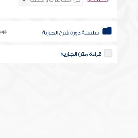
التــصنـيــف:
سلسلة دورة شرح الجزرية
10
قراءة متن الجزرية