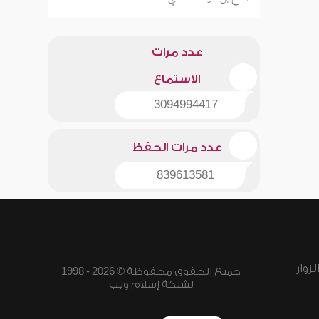
عدد مرات
الاستماع
3094994417
عدد مرات الحفظ
839613581
زوار
جميع الحقوق محفوظة © 2026 - 1998
لشبكة إسلام ويب