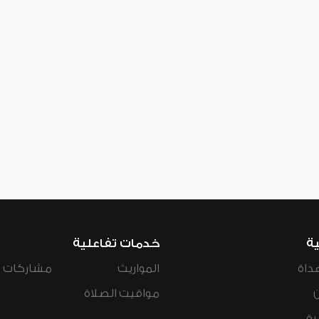
ية
خدمات تفاعلية
داة
المواريث
مشاركات ال
مواقيت الصلاة
رة