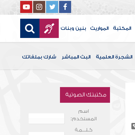
المكتبة
المواريث
بنين وبنات
الشجرة العلمية
البث المباشر
شارك بملفاتك
مكتبتك الصوتية
اسم
المستخدم:
كـلـــمـة