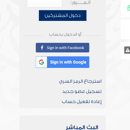
الـمـــــرور:
دخول المشتركين
أو الدخول بحساب
استرجاع الرمز السري
تسجيل عضو جديد
إعادة تفعيل حساب
البث المباشر