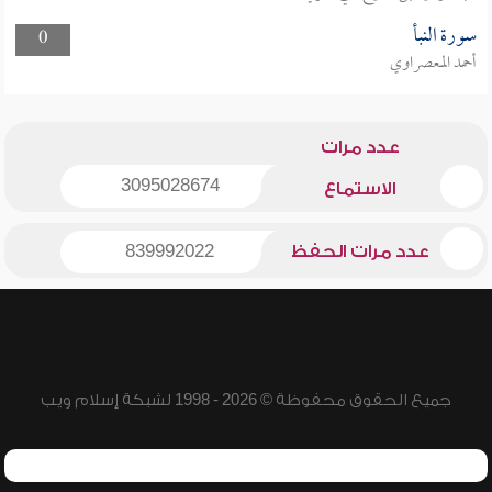
سورة النبأ
0
أحمد المعصراوي
عدد مرات
3095028674
الاستماع
عدد مرات الحفظ
839992022
جميع الحقوق محفوظة © 2026 - 1998 لشبكة إسلام ويب