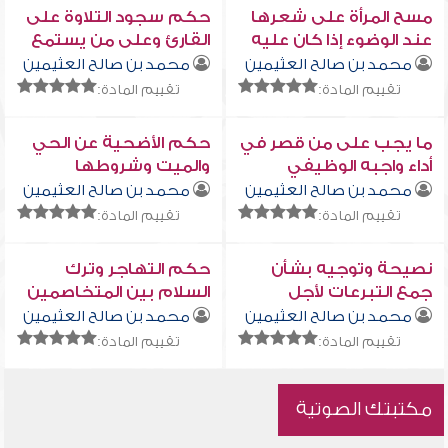
مسح المرأة على شعرها
حكم سجود التلاوة على
عند الوضوء إذا كان عليه
القارئ وعلى من يستمع
حناء
إليه
محمد بن صالح العثيمين
محمد بن صالح العثيمين
تقييم المادة:
تقييم المادة:
ما يجب على من قصر في
حكم الأضحية عن الحي
أداء واجبه الوظيفي
والميت وشروطها
محمد بن صالح العثيمين
محمد بن صالح العثيمين
تقييم المادة:
تقييم المادة:
نصيحة وتوجيه بشأن
حكم التهاجر وترك
جمع التبرعات لأجل
السلام بين المتخاصمين
الأضاحي في بلاد بعيدة
محمد بن صالح العثيمين
محمد بن صالح العثيمين
تقييم المادة:
تقييم المادة:
مكتبتك الصوتية