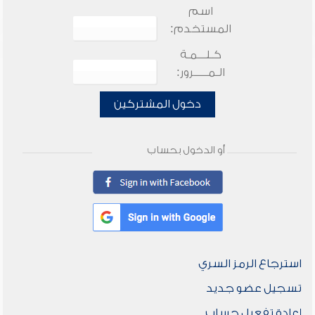
اسم
المستخدم:
كـلـــمـة
الـمـــــرور:
دخول المشتركين
أو الدخول بحساب
استرجاع الرمز السري
تسجيل عضو جديد
إعادة تفعيل حساب