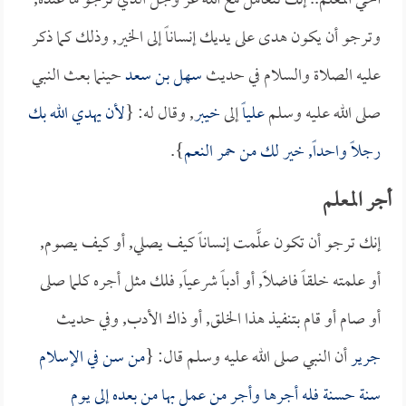
أخي المعلم.. إنك تتعامل مع الله عز وجل الذي ترجو ما عنده,
وترجو أن يكون هدى على يديك إنساناً إلى الخير, وذلك كما ذكر
عليه الصلاة والسلام في حديث
سهل بن سعد
حينما بعث النبي
صلى الله عليه وسلم
علياً
إلى
خيبر
, وقال له: {
لأن يهدي الله بك
رجلاً واحداً, خير لك من حمر النعم
}.
أجر المعلم
إنك ترجو أن تكون علَّمت إنساناً كيف يصلي, أو كيف يصوم,
أو علمته خلقاً فاضلاً, أو أدباً شرعياً, فلك مثل أجره كلما صلى
أو صام أو قام بتنفيذ هذا الخلق, أو ذاك الأدب, وفي حديث
جرير
أن النبي صلى الله عليه وسلم قال: {
من سن في الإسلام
سنة حسنة فله أجرها وأجر من عمل بها من بعده إلى يوم