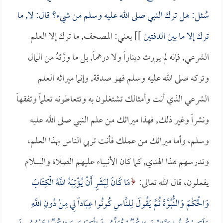
سُئل: هل ترك النبي صلى الله عليه وسلم من شيء؟ قال: لا, ما
ترك إلا ما بين الدفتين
]] يعني: المصحف, ما ترك إلا العلم
الشرعي, فإنه لم يورث ديناراً ولا درهماً, بل ما ورَّثهُ من المال
وتركه صلى الله عليه وسلم فهو صدقة, وإنما ميراثه العلم
الشرعي الذي أنت وأمثالك تشتغلون به وتتعاطونه تعلماً وتفقهاً
ونشراً وغير ذلك, فهذا ميراثك من علم النبي صلى الله عليه
وسلم، وأما ميراثك من عملك فأنت تربي الناس بهذا العلم،
وتدرسهم هذا الهدي, كما كان الأنبياء عليهم الصلاة والسلام
يفعلون، قال الله تعالى:
مَا كَانَ لِبَشَرٍ أَنْ يُؤْتِيَهُ اللَّهُ الْكِتَابَ
وَالْحُكْمَ وَالنُّبُوَّةَ ثُمَّ يَقُولَ لِلنَّاسِ كُونُوا عِبَاداً لِي مِنْ دُونِ اللَّهِ