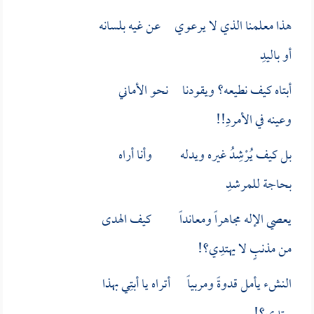
هذا معلمنا الذي لا يرعوي عن غيه بلسانه
أو باليدِ
أبتاه كيف نطيعه؟ ويقودنا نحو الأماني
وعينه في الأمردِ!!
بل كيف يُرْشِدُ غيره ويدله وأنا أراه
بحاجة للمرشدِ
يعصي الإله مجاهراً ومعانداً كيف الهدى
من مذنبٍ لا يهتدِي؟!
النشء يأمل قدوةً ومربياً أتراه يا أبتِي بهذا