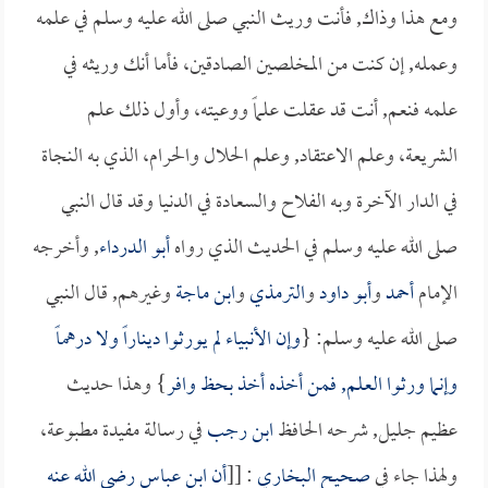
ومع هذا وذاك, فأنت وريث النبي صلى الله عليه وسلم في علمه
وعمله, إن كنت من المخلصين الصادقين، فأما أنك وريثه في
علمه فنعم, أنت قد عقلت علماً ووعيته، وأول ذلك علم
الشريعة، وعلم الاعتقاد, وعلم الحلال والحرام، الذي به النجاة
في الدار الآخرة وبه الفلاح والسعادة في الدنيا وقد قال النبي
صلى الله عليه وسلم في الحديث الذي رواه
أبو الدرداء
, وأخرجه
الإمام
أحمد
و
أبو داود
و
الترمذي
و
ابن ماجة
وغيرهم, قال النبي
صلى الله عليه وسلم: {
وإن الأنبياء لم يورثوا ديناراً ولا درهماً
وإنما ورثوا العلم, فمن أخذه أخذ بحظ وافر
} وهذا حديث
عظيم جليل, شرحه الحافظ
ابن رجب
في رسالة مفيدة مطبوعة،
ولهذا جاء في
صحيح البخاري
: [[
أن
ابن عباس
رضي الله عنه