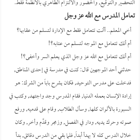
التحضير والتوقيع, والحضور والالتزام الظاهري بالأنظمة فقط.
تعامل المدرس مع الله عز وجل
أخي المعلم.. أأنت تتعامل فقط مع الإدارة لتسلم من عقابها؟
أم أنك تتعامل مع الموجه لتسلم من عتابه؟!
أم أنك تتعامل مع الله عز وجل الذي يعلم السر وأخفى؟!
حدثني أحد الموجهين قال: كنت في مدرسة في إحدى المناطق,
فدخلت على مدرس التوحيد, فكان يشرح باباً من الشرك: هو
إرادة الإنسان بعمله الدنيا, فقام المدرس وجد واجتهد, وكتب في
السبورة بالألوان كلها, وسأل الطلاب, وقام على قدميه, ورفع
صوته وحرك يديه, ودار في الفصل, وزمجر وقدَّم وأخر, وكان
خلال الدرس كله لا يهدأ أبداً, فلما بقي من الدرس دقائق, بدأ