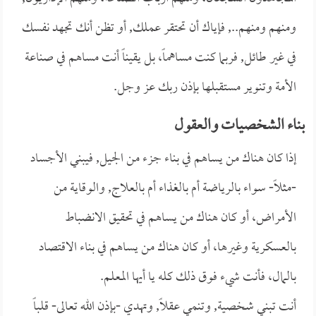
ومنهم ومنهم.., فإياك أن تحتقر عملك, أو تظن أنك تجهد نفسك
في غير طائل, فربما كنت مساهماً، بل يقيناً أنت مساهم في صناعة
الأمة وتنوير مستقبلها بإذن ربك عز وجل.
بناء الشخصيات والعقول
إذا كان هناك من يساهم في بناء جزء من الجيل, فيبني الأجساد
-مثلاً- سواء بالرياضة أم بالغذاء أم بالعلاج, والوقاية من
الأمراض، أو كان هناك من يساهم في تحقيق الانضباط
بالعسكرية وغيرها، أو كان هناك من يساهم في بناء الاقتصاد
بالمال، فأنت شيء فوق ذلك كله يا أيها المعلم.
أنت تبني شخصية, وتنمي عقلاً, وتهدي -بإذن الله تعالى- قلباً