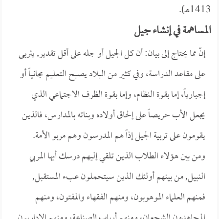
1413هـ).
المساهمة في إنشاء جيل
إنّ مما يحتاج إلى بيان: أن كل الجيل أو جله على أقل تقدير, يتربى
على مقاعد الدراسة، وفي كثير من البلاد يصبح التعليم مجانياً أو
إجبارياً، إما بقوة النظام، وإما بقوة الظرف الاجتماعي الذي
يجعل الأب حريصاً على إلحاق أولاده وبناته بالمدارس، فالذين
يقومون على تربية الجيل إذاً هم المدرسون وهم مربو الأمة.
ومن بين هؤلاء الطلاب الذين تلقي إليهم درسك أيها المربي
النبيل, من بينهم أولئك الذين سيتحملون عبء المستقبل,
فمنهم العلماء الموهوبون، ومنهم الفقهاء والمفتون، ومنهم
المجاهدون الشجعان، ومنهم أرباب الصناعة، ومنهم الإداريون,