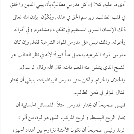
أدى ما عليه, كلا! إن كل مدرسٍ مطالبٌ بأن يبني الدين والخلق
في قلب الطالب, ويرسم الحق في عقله, ويُكَوِّن -بإذن الله تعالى-
ذلك الإنسان السوي المستقيم في تفكيره ومشاعره, وفي أقواله
وأعماله. وذلك ليس على مدرس المواد الشرعية فقط, وإن كان
مدرس المواد الشرعية يتحمل عبأً كبيراً؛ لأنه في نظر الطالب هو
الشيخ الذي يتلقى عنه المعلومات: قال الله وقال الرسول,
والحلال والحرام, ولكن حتى مدرس الرياضيات ينبغي أن يختار
المثال المؤثر في ذهن الطالب.
فليس صحيحاً أن يختار المدرس -مثلاً- للمسائل الحسابية أن
يختار الربح البسيط, والربح المركب الذي هو لون من ألوان
الربا, وليس صحيحاً أن تكون الأمثلة تتراوح بين أعداد أجهزة