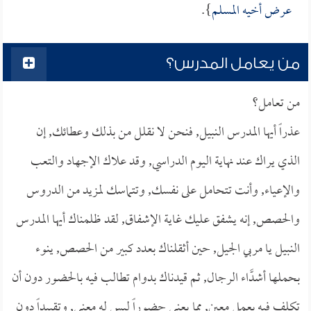
عرض أخيه المسلم
}.
من يعامل المدرس؟
من تعامل؟
عذراً أيها المدرس النبيل, فنحن لا نقلل من بذلك وعطائك, إن
الذي يراك عند نهاية اليوم الدراسي, وقد علاك الإجهاد والتعب
والإعياء, وأنت تتحامل على نفسك, وتتماسك لمزيد من الدروس
والحصص, إنه يشفق عليك غاية الإشفاق, لقد ظلمناك أيها المدرس
النبيل يا مربي الجيل, حين أثقلناك بعدد كبير من الحصص, ينوء
بحملها أشدَّاء الرجال, ثم قيدناك بدوام تطالب فيه بالحضور دون أن
تكلف فيه بعمل معين, مما يعني حضوراً ليس له معنى, وتقييداً دون