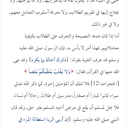
حتى في أشياء قد لا يكون ثمة ما يدعو إليها, ولا ما يوجبها, ولا
يحتاج إليها في تقويم الطلاب, ولا معرفة أسلوب التعامل معهم,
ولا في غير ذلك.
أما إذا كان هدفه النصيحة والتعرف على الطلاب بكيفية
معاملاتهم, فهذا أمر لا بأس به, فإن الرسول صلى الله عليه
وسلم قد عرف الغيبة بقوله: {
ذكرك أخاك بما يكره
} وقد نهى
الله عنها في القرآن, فقال:
وَلا يَغْتَبْ بَعْضُكُمْ بَعْضاً
[الحجرات:12] فلا شك أن المؤمنين إخوة, كما ذكر الله تعالى
سواء كانوا كباراً أم صغاراً, مدرسين أم طلاباً, رجالاً أم نساءً،
فلا يحل لمسلم أن يقع في عرض أخيه المسلم بغير حق, وقد قال
النبي صلى الله عليه وسلم: {
إن أربى الربا استطالة المرء في