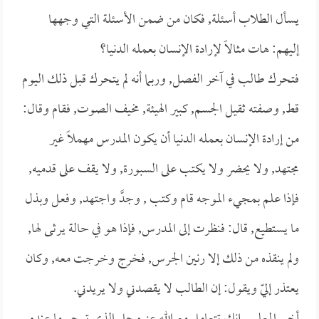
يسأل الطلاب أسئلة, فكان من ضمن الأسئلة التي وجهها
إليهم: هات مثالاً لإرادة الإنسان بعمله الدنيا؟
فتحرك طالب في آخر الفصل, وربما أنه لم يتحرك قبل ذلك اليوم
قط, وصفته ثقيل الجسم, كبير الهيئة, مخيف الصوت, فقام وقال:
من إرادة الإنسان بعمله الدنيا أن يكون المدرس مهملاً غير
مجتهد, ولا يحضر ولا يكتب على السبورة, ولا يقف على قدميه,
فإذا علم بمجيء الموجه قام وكتب , وجدَّ واجتهد, وفعل وبذل
ما يستطيع, قال: فنظرت إلى المدرس, فإذا هو في حالة يرثى لها,
ولم ينقذه من ذلك إلا رنين الجرس, فخرج وخرجت معه, وكان
يعتذر إليّ ويقول: إن الطالب لا يقصدني ولا يريدني.