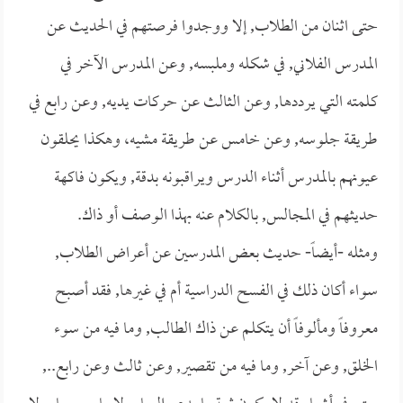
حتى اثنان من الطلاب, إلا ووجدوا فرصتهم في الحديث عن
المدرس الفلاني, في شكله وملبسه, وعن المدرس الآخر في
كلمته التي يرددها, وعن الثالث عن حركات يديه, وعن رابع في
طريقة جلوسه, وعن خامس عن طريقة مشيه، وهكذا يحلقون
عيونهم بالمدرس أثناء الدرس ويراقبونه بدقة, ويكون فاكهة
حديثهم في المجالس, بالكلام عنه بهذا الوصف أو ذاك.
ومثله -أيضاً- حديث بعض المدرسين عن أعراض الطلاب,
سواء أكان ذلك في الفسح الدراسية أم في غيرها, فقد أصبح
معروفاً ومألوفاً أن يتكلم عن ذاك الطالب, وما فيه من سوء
الخلق, وعن آخر, وما فيه من تقصير, وعن ثالث وعن رابع..,