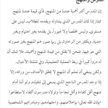
المدرس والمنهج
إن المدرس أكبر أهمية عندنا من المنهج, فأي قيمة عندنا لمنهج
ممتاز إذا كان المدرس الذي يتناوله ويقدمه للطلاب, ليس على
مستوى, وليس مخلصاً ولا غيوراً, بل يقدمه بغير اهتمام وبغير
جدية, وبكثير من الرخاوة, بل ربما صور لهم المنهج بغير صورته
التي هو فيها, فنحن لا نقلل من قيمة المنهج وأهميته, فلا شك أن
له درواً كبيراً في ربط العملية التعليمية, وفي تنشئة الأجيال.
ولكن ينبغي أن نعلم أن المنهج لا يحقق الأهداف من ورائه، إلا
إذا وجد المدرس الناجح الذي يسعى إلى تنفيذه, ولو أننا أمام
منهج أقل كفاءة وأقل نجاحاً وتولاه مدرسون أكفاء لاستطاعوا
-بإذن الله تعالى- بإخلاصهم, واجتهادهم, ومبادراتهم الشخصية