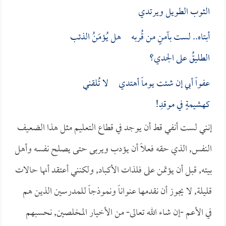
الثوب الطويل ويرتدي
أبتاه.. لست بآمنٍ من قُربه هل يُؤمَنُ الذئب
الطليقُ على الجدي؟
عفواً أبي إن شئت يوماً أهتدي لا تُلقني
كهشيمةٍ في موقدِ!
إنني لست أنفي قط أن يوجد في قطاع التعليم مثل هذا الضعيف
النفس, الذي حقه فعلاً أن يؤدب ويربى حتى يصلح نفسه وأهل
بيته, قبل أن يؤتمن على فلذات الأكباد, ولكنني أعتقد أنها حالات
قليلة, لا يجوز أن نقدمها عنواناً ونموذجاً للمدرسين الذين هم
في الأعم -إن شاء الله تعالى- من الأخيار المخلصين, نحسبهم