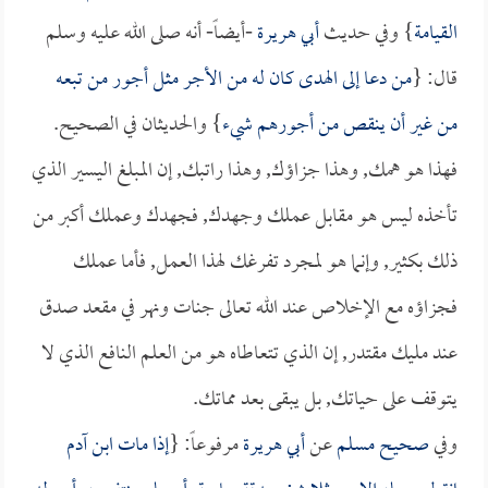
القيامة
} وفي حديث
أبي هريرة
-أيضاً- أنه صلى الله عليه وسلم
قال: {
من دعا إلى الهدى كان له من الأجر مثل أجور من تبعه
من غير أن ينقص من أجورهم شيء
} والحديثان في الصحيح.
فهذا هو همك, وهذا جزاؤك, وهذا راتبك, إن المبلغ اليسير الذي
تأخذه ليس هو مقابل عملك وجهدك, فجهدك وعملك أكبر من
ذلك بكثير, وإنما هو لمجرد تفرغك لهذا العمل, فأما عملك
فجزاؤه مع الإخلاص عند الله تعالى جنات ونهر في مقعد صدق
عند مليك مقتدر, إن الذي تتعاطاه هو من العلم النافع الذي لا
يتوقف على حياتك, بل يبقى بعد مماتك.
وفي
صحيح مسلم
عن
أبي هريرة
مرفوعاً: {
إذا مات ابن آدم