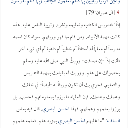
وَلَكِنْ كُونُوا رَبَّانِيِّينَ بِمَا كُنْتُمْ تُعَلِّمُونَ الْكِتَابَ وَبِمَا كُنْتُمْ تَدْرُسُونَ
[آل عمران:79].
إذاً: فتدريس الكتاب وتعليمه ونشره, وتربية الناس عليه, هذه
كانت مهمة الأنبياء, ومن قام بها فهو وريثهم, سواء كان اسمه
مدرساً أم معلماً أم أستاذاً أم خطيباً أم داعية أم أي شيء آخر.
فأنت إذاً -إن صدقت- ورِيثُ النبي صلى الله عليه وسلم
بحصولك على علم, ووريث له بقيامك بمهمة التدريس
والتعليم, فحري بك أن تكون وريثاً له -أيضاً- في خلقك
وعملك وهديك, فإن العلماء ما برزوا بمعلوماتهم فحسب, بل
برزوا بعلمهم وعملهم, فهذا
الحسن البصري
, قال فيه بعض
السلف
: "ما غلبهم
الحسن البصري
بمزيد علم, فعلمه علمهم