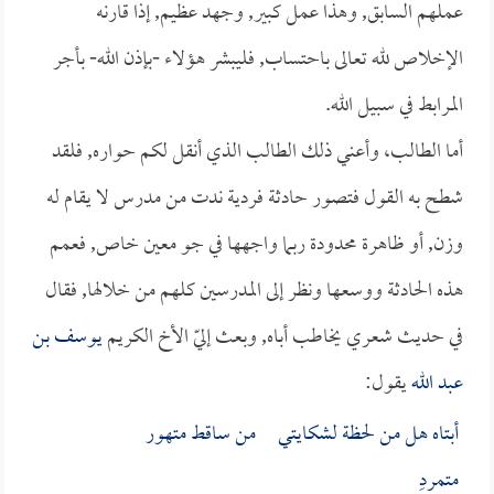
عملهم السابق, وهذا عمل كبير, وجهد عظيم, إذا قارنه
الإخلاص لله تعالى باحتساب, فليبشر هؤلاء -بإذن الله- بأجر
المرابط في سبيل الله.
أما الطالب، وأعني ذلك الطالب الذي أنقل لكم حواره, فلقد
شطح به القول فتصور حادثة فردية ندت من مدرس لا يقام له
وزن, أو ظاهرة محدودة ربما واجهها في جو معين خاص, فعمم
هذه الحادثة ووسعها ونظر إلى المدرسين كلهم من خلالها, فقال
في حديث شعري يخاطب أباه, وبعث إليّ الأخ الكريم
يوسف بن
عبد الله
يقول:
أبتاه هل من لحظة لشكايتي من ساقط متهور
متمردِ