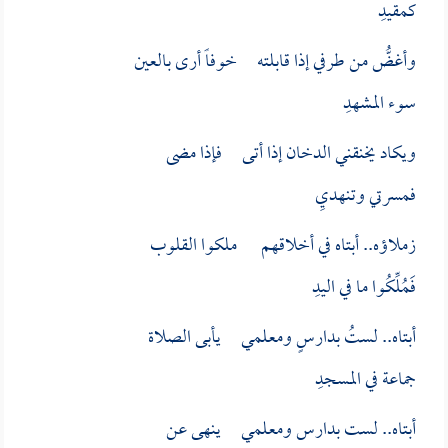
كمقيدِ
وأغضُّ من طرفي إذا قابلته خوفاً أرى بالعين
سوء المشهدِ
ويكاد يخنقني الدخان إذا أتى فإذا مضى
فمسرتي وتنهديِ
زملاؤه.. أبتاه في أخلاقهم ملكوا القلوب
فَمُلِّكُوا ما في اليدِ
أبتاه.. لستُ بدارسٍ ومعلمي يأبى الصلاة
جماعة في المسجدِ
أبتاه.. لست بدارس ومعلمي ينهى عن