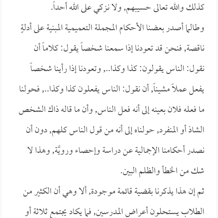
كذلك والله تعالى حسيبهم, ولا نـزكي على الله أحداً.
وطالما أصدر بعضنا الأحكام المجملة التعميمية المبنية على أدلةٍ
ناقصة, فنحن قد تعودنا إذا سمعنا شخصاً يقول: كلاماً أن
نقول: الناس يقولون: كذا وكذا.., وتعودنا إذا رأينا شخصاً
يفعل عملاً مشيناً, أن نقول: الناس يفعلون كذا وكذا.., فحولنا
ما فعله فلان بعينه إلى أنه فعل الناس, وأن ما قاله ذاك الشخص
الشاذ أو المنفرد, حولناه إلى أنه من قول الناس كلهم, دون أن
نصدر أحكامنا الإجمالية عن دراسة وإحصاء ورويَّة, وهذا لا
شك من الخطأ والظلم البين.
ثم إن هذا يذكرنا بقضية قائمة موجودة, ألا وهي أن الكثير من
الطلاب يستحلون أعراض المدرسين, فما يكاد يجتمع ثلاثة أو