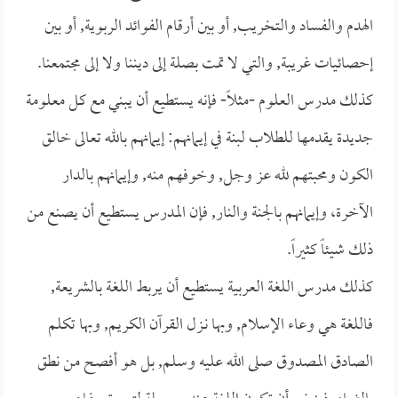
الهدم والفساد والتخريب, أو بين أرقام الفوائد الربوية, أو بين
إحصائيات غريبة, والتي لا تمت بصلة إلى ديننا ولا إلى مجتمعنا.
كذلك مدرس العلوم -مثلاً- فإنه يستطيع أن يبني مع كل معلومة
جديدة يقدمها للطلاب لبنة في إيمانهم: إيمانهم بالله تعالى خالق
الكون ومحبتهم لله عز وجل, وخوفهم منه, وإيمانهم بالدار
الآخرة، وإيمانهم بالجنة والنار, فإن المدرس يستطيع أن يصنع من
ذلك شيئاً كثيراً.
كذلك مدرس اللغة العربية يستطيع أن يربط اللغة بالشريعة,
فاللغة هي وعاء الإسلام, وبها نـزل القرآن الكريم, وبها تكلم
الصادق المصدوق صلى الله عليه وسلم, بل هو أفصح من نطق