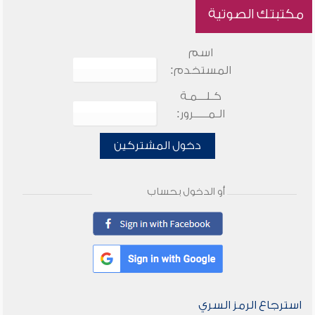
مكتبتك الصوتية
اسم
المستخدم:
كـلـــمـة
الـمـــــرور:
دخول المشتركين
أو الدخول بحساب
استرجاع الرمز السري