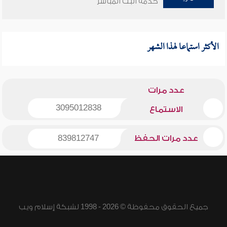
خدمة البث المباشر
الأكثر استماعا لهذا الشهر
عدد مرات
3095012838
الاستماع
عدد مرات الحفظ
839812747
جميع الحقوق محفوظة © 2026 - 1998 لشبكة إسلام ويب