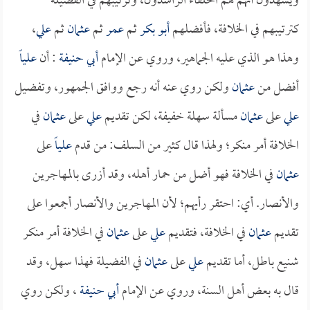
ويشهدون أنهم هم الخلفاء الراشدون، وترتيبهم في الفضيلة
كترتيبهم في الخلافة، فأفضلهم
أبو بكر
ثم
عمر
ثم
عثمان
ثم
علي
،
وهذا هو الذي عليه الجماهير، وروي عن الإمام
أبي حنيفة
: أن
علياً
أفضل من
عثمان
ولكن روي عنه أنه رجع ووافق الجمهور، وتفضيل
علي
على
عثمان
مسألة سهلة خفيفة، لكن تقديم
علي
على
عثمان
في
الخلافة أمر منكر؛ ولهذا قال كثير من السلف: من قدم
علياً
على
عثمان
في الخلافة فهو أضل من حمار أهله، وقد أزرى بالمهاجرين
والأنصار. أي: احتقر رأيهم؛ لأن المهاجرين والأنصار أجمعوا على
تقديم
عثمان
في الخلافة، فتقديم
علي
على
عثمان
في الخلافة أمر منكر
شنيع باطل، أما تقديم
علي
على
عثمان
في الفضيلة فهذا سهل، وقد
قال به بعض أهل السنة، وروي عن الإمام
أبي حنيفة
، ولكن روي