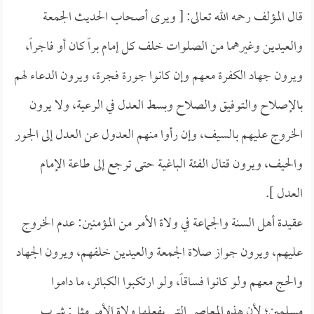
قال المؤلف رحمه الله تعالى: [ ويرى أصحاب الحديث الجمعة
والعيدين وغيرهما من الصلوات خلف كل إمام براً كان أو فاجراً،
ويرون جهاد الكفرة معهم وإن كانوا جورة فجرة، ويرون الدعاء لهم
بالإصلاح والتوفيق والصلاح وبسط العدل في الرعية، ولا يرون
الخروج عليهم بالسيف، وإن رأوا منهم العدول عن العدل إلى الجور
والحيف، ويرون قتال الفئة الباغية حتى ترجع إلى طاعة الإمام
العدل ].
عقيدة أهل السنة والجماعة في ولاة الأمر من المؤمنين: عدم الخروج
عليهم، ويرون جواز صلاة الجمعة والعيدين خلفهم، ويرون الجهاد
والحج معهم ولو كانوا فساقاً، ولو ارتكبوا الكبائر، ما داموا
مسلمين؛ لأن هذه المعاصي التي يفعلها ولاة الأمر مثل: شرب