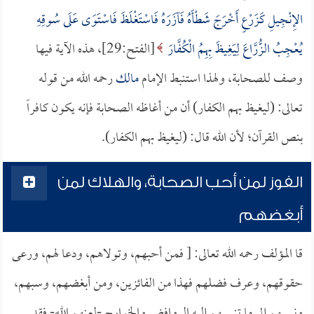
الإِنْجِيلِ كَزَرْعٍ أَخْرَجَ شَطْأَهُ فَآزَرَهُ فَاسْتَغْلَظَ فَاسْتَوَى عَلَى سُوقِهِ
يُعْجِبُ الزُّرَّاعَ لِيَغِيظَ بِهِمُ الْكُفَّارَ
[الفتح:29]، هذه الآية فيها
وصف للصحابة، ولهذا استنبط الإمام
مالك
رحمه الله من قوله
تعالى: (ليغيظ بهم الكفار) أن من أغاظه الصحابة فإنه يكون كافراً
بنص القرآن؛ لأن الله قال: (ليغيظ بهم الكفار).
الفوز لمن أحب الصحابة، والهلاك لمن
أبغضهم
قا المؤلف رحمه الله تعالى: [ فمن أحبهم، وتولاهم، ودعا لهم، ورعى
حقوقهم، وعرف فضلهم فهذا من الفائزين، ومن أبغضهم، وسبهم،
ونسبهم إلى ما تنسبهم إليه الروافض والخوارج -لعنهم الله- فقد