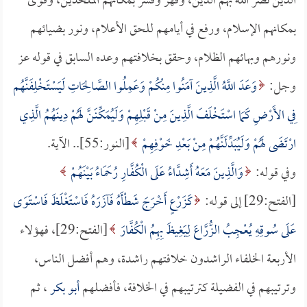
الذين نصر الله بهم الدين، وقهر وقسر بمكانهم الملحدين، وقوى
بمكانهم الإسلام، ورفع في أيامهم للحق الأعلام، ونور بضيائهم
ونورهم وبهائهم الظلام، وحقق بخلافتهم وعده السابق في قوله عز
وجل:
وَعَدَ اللَّهُ الَّذِينَ آمَنُوا مِنْكُمْ وَعَمِلُوا الصَّالِحَاتِ لَيَسْتَخْلِفَنَّهُم
فِي الأَرْضِ كَمَا اسْتَخْلَفَ الَّذِينَ مِنْ قَبْلِهِمْ وَلَيُمَكِّنَنَّ لَهُمْ دِينَهُمُ الَّذِي
ارْتَضَى لَهُمْ وَلَيُبَدِّلَنَّهُمْ مِنْ بَعْدِ خَوْفِهِمْ
[النور:55].. الآية.
وفي قوله:
وَالَّذِينَ مَعَهُ أَشِدَّاءُ عَلَى الْكُفَّارِ رُحَمَاءُ بَيْنَهُمْ
[الفتح:29] إلى قوله:
كَزَرْعٍ أَخْرَجَ شَطْأَهُ فَآزَرَهُ فَاسْتَغْلَظَ فَاسْتَوَى
عَلَى سُوقِهِ يُعْجِبُ الزُّرَّاعَ لِيَغِيظَ بِهِمُ الْكُفَّارَ
[الفتح:29]، فهؤلاء
الأربعة الخلفاء الراشدون خلافتهم راشدة، وهم أفضل الناس،
وترتيبهم في الفضيلة كترتيبهم في الخلافة، فأفضلهم
أبو بكر
، ثم