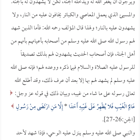
ويرجون أن يغفر الله له ويدخله الجنة، لكن لا يشهدون له بالجنة.
والمسيئ الذي يعمل المعاصي والكبائر يخافون عليه من النار، ولا
يشهدون عليه بالنار؛ ولهذا قال المؤلف رحمه الله: فأما الذين شهد
لهم رسول الله صلى الله عليه وسلم من أصحابه بأعيانهم بأنهم من
أهل الجنة، فإن أصحاب الحديث يشهدون لهم بذلك تصديقاً
للرسول عليه الصلاة والسلام فيما ذكره ووعده لهم؛ فإنه صلى الله
عليه وسلم لم يشهد لهم بها إلا بعد أن عرف ذلك، وقد أطلع الله
تعالى رسوله على ما شاء من غيبه، وبيان ذلك في قوله عز وجل:
عَالِمُ الْغَيْبِ فَلا يُظْهِرُ عَلَى غَيْبِهِ أَحَدًا
*
إِلَّا مَنِ ارْتَضَى مِنْ رَسُولٍ
[الجن:26-27].
والنبي صلى الله عليه وسلم ينزل عليه الوحي، فإذا شهد لأحد