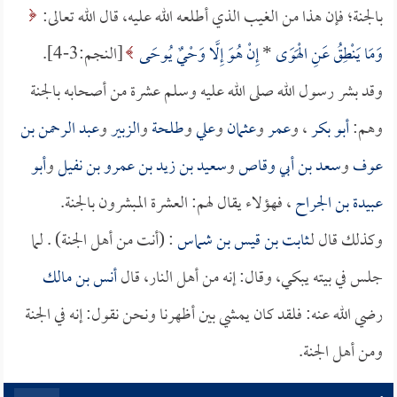
بالجنة؛ فإن هذا من الغيب الذي أطلعه الله عليه، قال الله تعالى:
وَمَا يَنْطِقُ عَنِ الْهَوَى
*
إِنْ هُوَ إِلَّا وَحْيٌ يُوحَى
[النجم:3-4].
وقد بشر رسول الله صلى الله عليه وسلم عشرة من أصحابه بالجنة
وهم:
أبو بكر
، و
عمر
و
عثمان
و
علي
و
طلحة
و
الزبير
و
عبد الرحمن بن
عوف
و
سعد بن أبي وقاص
و
سعيد بن زيد بن عمرو بن نفيل
و
أبو
عبيدة بن الجراح
، فهؤلاء يقال لهم: العشرة المبشرون بالجنة.
وكذلك قال لـ
ثابت بن قيس بن شماس
: (أنت من أهل الجنة) . لما
جلس في بيته يبكي، وقال: إنه من أهل النار، قال
أنس بن مالك
رضي الله عنه: فلقد كان يمشي بين أظهرنا ونحن نقول: إنه في الجنة
ومن أهل الجنة.