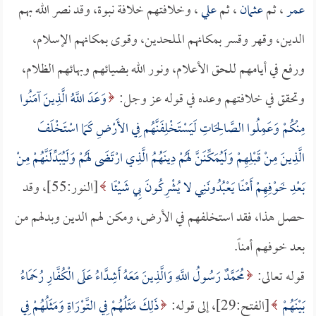
عمر
، ثم
عثمان
، ثم
علي
، وخلافتهم خلافة نبوة، وقد نصر الله بهم
الدين، وقهر وقسر بمكانهم الملحدين، وقوى بمكانهم الإسلام،
ورفع في أيامهم للحق الأعلام، ونور الله بضيائهم وبهائهم الظلام،
وتحقق في خلافتهم وعده في قوله عز وجل:
وَعَدَ اللَّهُ الَّذِينَ آمَنُوا
مِنْكُمْ وَعَمِلُوا الصَّالِحَاتِ لَيَسْتَخْلِفَنَّهُم فِي الأَرْضِ كَمَا اسْتَخْلَفَ
الَّذِينَ مِنْ قَبْلِهِمْ وَلَيُمَكِّنَنَّ لَهُمْ دِينَهُمُ الَّذِي ارْتَضَى لَهُمْ وَلَيُبَدِّلَنَّهُمْ مِنْ
بَعْدِ خَوْفِهِمْ أَمْنًا يَعْبُدُونَنِي لا يُشْرِكُونَ بِي شَيْئًا
[النور:55]، وقد
حصل هذا، فقد استخلفهم في الأرض، ومكن لهم الدين وبدلهم من
بعد خوفهم أمناً.
قوله تعالى:
مُحَمَّدٌ رَسُولُ اللَّهِ وَالَّذِينَ مَعَهُ أَشِدَّاءُ عَلَى الْكُفَّارِ رُحَمَاءُ
بَيْنَهُمْ
[الفتح:29]، إلى قوله:
ذَلِكَ مَثَلُهُمْ فِي التَّوْرَاةِ وَمَثَلُهُمْ فِي