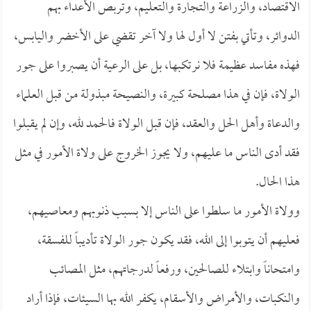
الاقتصاد، والزراعة والتجارة والتعليم، وتربص الأعداء بهم
الدوائر، وتأتي بفتن لا أول لها ولا آخر تقضي على الأخضر واليابس،
فهذه مفاسد عظيمة فلا نرتكبها، بل على الرعية أن يصبروا على جور
الولاة، فإن في هذا مصلحة كبيرة، والنصيحة مبذولة من قبل العلماء
والدعاة وأهل الحل والعقد، فإن قبل الولاة فالحمد لله، وإن لم يقبلوا
فقد أدى الناس ما عليهم، ولا يجوز الخروج على ولاة الأمور في مثل
هذا الحال.
وولاة الأمور ما سلطوا على الناس إلا بسبب ذنوبهم ومعاصيهم،
فعليهم أن يتوبوا إلى الله، فقد يكون جور الولاة تأديباً للفسقة،
وامتحاناً وابتلاء للصالحين، ورفعاً لدرجاتهم، مثل المصائب
والنكبات، والأمراض والأسقام، يكفر الله بها السيئات، فإذا أراد