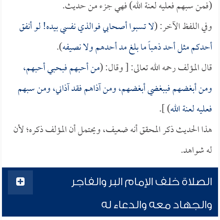
(فمن سبهم فعليه لعنة الله) فهي جزء من حديث.
وفي اللفظ الآخر: (
لا تسبوا أصحابي فوالذي نفسي بيده! لو أنفق
أحدكم مثل أحد ذهباً ما بلغ مد أحدهم ولا نصيفه
).
قال المؤلف رحمه الله تعالى: [ وقال: (
من أحبهم فبحبي أحبهم،
ومن أبغضهم فببغضي أبغضهم، ومن آذاهم فقد آذاني، ومن سبهم
فعليه لعنة الله
) ].
هذا الحديث ذكر المحقق أنه ضعيف، ويحتمل أن المؤلف ذكره؛ لأن
له شواهد.
الصلاة خلف الإمام البر والفاجر
والجهاد معه والدعاء له