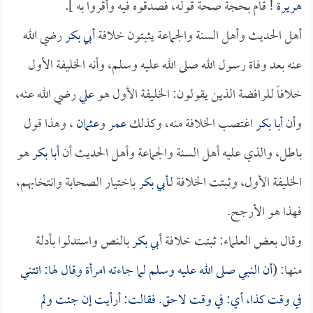
هريرة
! قام بحجة صحة قوله، فصدقوه فيه وأقروا به ].
أهل الحديث وأهل السنة والجماعة يثبتون خلافة
أبي بكر
رضي الله
عنه بعد وفاة رسول الله صلى الله عليه وسلم، وأنه الخليفة الأول
خلافاً للرافضة الذين يقولون: الخليفة الأول هو
علي
رضي الله عنه،
وأن
أبا بكر
اغتصب الخلافة منه، وكذلك
عمر
و
عثمان
، وهذا قول
باطل، والذي عليه أهل السنة والجماعة وأهل الحديث أن
أبا بكر
هو
الخليفة الأول، وثبتت الخلافة لـ
أبي بكر
باختيار الصحابة وانتخابهم،
فهذا هو الأرجح.
وقال بعض العلماء: ثبتت خلافة
أبي بكر
بالنص واستدلوا بأدلة
منها: (
أن النبي صلى الله عليه وسلم لما جاءته امرأة وقال لها: ائتني
في وقت كذا، أي: في وقت لاحق. فقالت: أرأيت إن جئت ولم