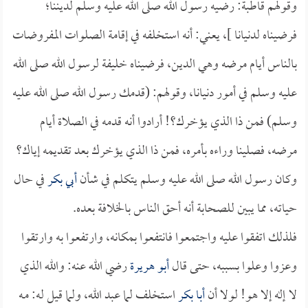
وقولهم قاطبة: رضيه رسول الله صلى الله عليه وسلم لديننا؛
فرضيناه لدنيانا ]، يعني: أنه استخلفه في إقامة الصلوات المفروضات
بالناس أيام مرضه وهي الدين، فرضيناه خليفة لرسول الله صلى الله
عليه وسلم في أمور دنيانا، وقولهم: (قدمك رسول الله صلى الله عليه
وسلم) فمن ذا الذي يؤخرك؟! أرادوا أنه قدمه في الصلاة أيام
مرضه، فصلينا وراءه بأمره، فمن ذا الذي يؤخرك بعد تقديمه إياك؟
وكان رسول الله صلى الله عليه وسلم يتكلم في شأن
أبي بكر
في حال
حياته، مما يبين للصحابة أنه أحق الناس بالخلافة بعده.
فلذلك اتفقوا عليه واجتمعوا فانتفعوا بمكانه، وارتفعوا به وارتقوا
وعزوا وعلوا بسببه، حتى قال
أبو هريرة
رضي الله عنه: والله الذي
لا إله إلا هو! لولا أن
أبا بكر
استخلف لما عبد الله، ولما قيل له: مـه