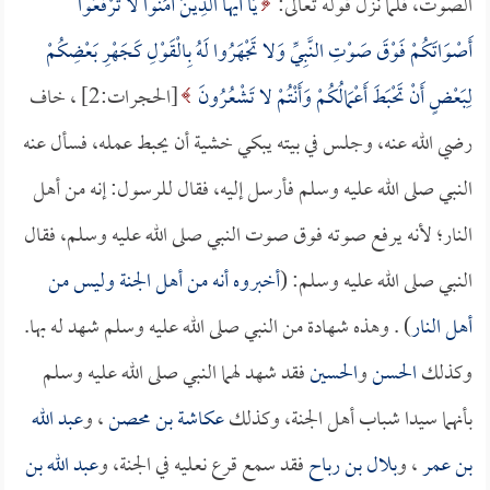
الصوت، فلما نزل قوله تعالى:
يَا أَيُّهَا الَّذِينَ آمَنُوا لا تَرْفَعُوا
أَصْوَاتَكُمْ فَوْقَ صَوْتِ النَّبِيِّ وَلا تَجْهَرُوا لَهُ بِالْقَوْلِ كَجَهْرِ بَعْضِكُمْ
لِبَعْضٍ أَنْ تَحْبَطَ أَعْمَالُكُمْ وَأَنْتُمْ لا تَشْعُرُونَ
[الحجرات:2] ، خاف
رضي الله عنه، وجلس في بيته يبكي خشية أن يحبط عمله، فسأل عنه
النبي صلى الله عليه وسلم فأرسل إليه، فقال للرسول: إنه من أهل
النار؛ لأنه يرفع صوته فوق صوت النبي صلى الله عليه وسلم، فقال
النبي صلى الله عليه وسلم: (
أخبروه أنه من أهل الجنة وليس من
أهل النار
) . وهذه شهادة من النبي صلى الله عليه وسلم شهد له بها.
وكذلك
الحسن
و
الحسين
فقد شهد لهما النبي صلى الله عليه وسلم
بأنهما سيدا شباب أهل الجنة، وكذلك
عكاشة بن محصن
، و
عبد الله
بن عمر
، و
بلال بن رباح
فقد سمع قرع نعليه في الجنة، و
عبد الله بن