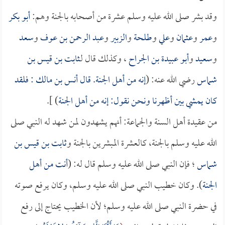
وقد بشر صلى الله عليه وسلم عشرة من أصحابه بالجنة وهم:
أبو بكر
و
عمر
و
عثمان
و
علي
و
طلحة
و
الزبير
و
عبد الرحمن بن عوف
و
سعد
و
سعيد
و
أبو عبيدة بن الجراح
، وكذلك قال لـ
ثابت بن قيس بن
شماس
رضي الله عنه: (
إنه من أهل الجنة. قال
أنس بن مالك
: فلقد
كان يمشي بين أظهرنا ونحن نقول: إنه من أهل الجنة
) ].
من عقيدة أهل السنة والجماعة: أنهم يشهدون لمن شهد له النبي صلى
الله عليه وسلم بالجنة، كالعشرة المبشرين بالجنة و
ثابت بن قيس بن
شماس
؛ فإن النبي صلى الله عليه وسلم قال له: (
أنت من أهل
الجنة
). وكان خطيب النبي صلى الله عليه وسلم، وكان يرفع صوته
في حضرة النبي صلى الله عليه وسلم؛ لأن الخطيب يحتاج إلى رفع