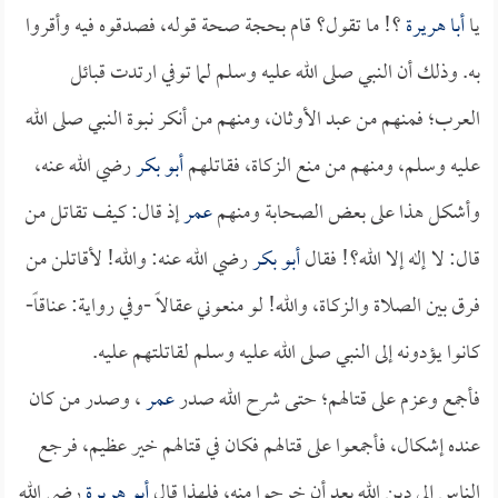
يا
أبا هريرة
؟! ما تقول؟ قام بحجة صحة قوله، فصدقوه فيه وأقروا
به. وذلك أن النبي صلى الله عليه وسلم لما توفي ارتدت قبائل
العرب؛ فمنهم من عبد الأوثان، ومنهم من أنكر نبوة النبي صلى الله
عليه وسلم، ومنهم من منع الزكاة، فقاتلهم
أبو بكر
رضي الله عنه،
وأشكل هذا على بعض الصحابة ومنهم
عمر
إذ قال: كيف تقاتل من
قال: لا إله إلا الله؟! فقال
أبو بكر
رضي الله عنه: والله! لأقاتلن من
فرق بين الصلاة والزكاة، والله! لو منعوني عقالاً -وفي رواية: عناقاً-
كانوا يؤدونه إلى النبي صلى الله عليه وسلم لقاتلتهم عليه.
فأجمع وعزم على قتالهم؛ حتى شرح الله صدر
عمر
، وصدر من كان
عنده إشكال، فأجمعوا على قتالهم فكان في قتالهم خير عظيم، فرجع
الناس إلى دين الله بعد أن خرجوا منه، فلهذا قال
أبو هريرة
رضي الله