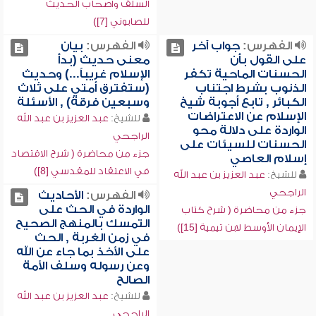
السلف وأصحاب الحديث
للصابوني [7])
الفهرس:
جواب آخر
الفهرس:
بيان
على القول بأن
معنى حديث (بدأ
الحسنات الماحية تكفر
الإسلام غريباً...) وحديث
الذنوب بشرط اجتناب
(ستفترق أمتي على ثلاث
الكبائر , تابع أجوبة شيخ
وسبعين فرقة) , الأسئلة
الإسلام عن الاعتراضات
للشيخ:
عبد العزيز بن عبد الله
الواردة على دلالة محو
الراجحي
الحسنات للسيئات على
جزء من محاضرة ( شرح الاقتصاد
إسلام العاصي
في الاعتقاد للمقدسي [8])
للشيخ:
عبد العزيز بن عبد الله
الراجحي
الفهرس:
الأحاديث
الواردة في الحث على
جزء من محاضرة ( شرح كتاب
التمسك بالمنهج الصحيح
الإيمان الأوسط لابن تيمية [15])
في زمن الغربة , الحث
على الأخذ بما جاء عن الله
وعن رسوله وسلف الأمة
الصالح
للشيخ:
عبد العزيز بن عبد الله
الراجحي