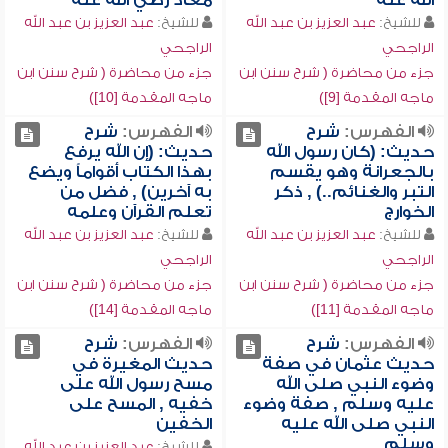
الله عنه
معاذ رضي الله عنه
للشيخ:
عبد العزيز بن عبد الله
للشيخ:
عبد العزيز بن عبد الله
الراجحي
الراجحي
جزء من محاضرة ( شرح سنن ابن
جزء من محاضرة ( شرح سنن ابن
ماجه المقدمة [9])
ماجه المقدمة [10])
الفهرس:
شرح
الفهرس:
شرح
حديث: (كان رسول الله
حديث: (إن الله يرفع
بالجعرانة وهو يقسم
بهذا الكتاب أقواماً ويضع
التبر والغنائم..) , ذكر
به آخرين) , فضل من
الخوارج
تعلم القرآن وعلمه
للشيخ:
عبد العزيز بن عبد الله
للشيخ:
عبد العزيز بن عبد الله
الراجحي
الراجحي
جزء من محاضرة ( شرح سنن ابن
جزء من محاضرة ( شرح سنن ابن
ماجه المقدمة [11])
ماجه المقدمة [14])
الفهرس:
شرح
الفهرس:
شرح
حديث عثمان في صفة
حديث المغيرة في
وضوء النبي صلى الله
مسح رسول الله على
عليه وسلم , صفة وضوء
خفيه , المسح على
النبي صلى الله عليه
الخفين
وسلم
للشيخ:
عبد العزيز بن عبد الله