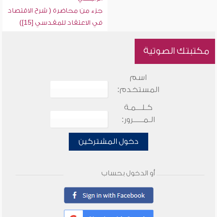
جزء من محاضرة ( شرح الاقتصاد
في الاعتقاد للمقدسي [15])
مكتبتك الصوتية
اسم
المستخدم:
كـلـــمـة
الـمـــــرور:
دخول المشتركين
أو الدخول بحساب