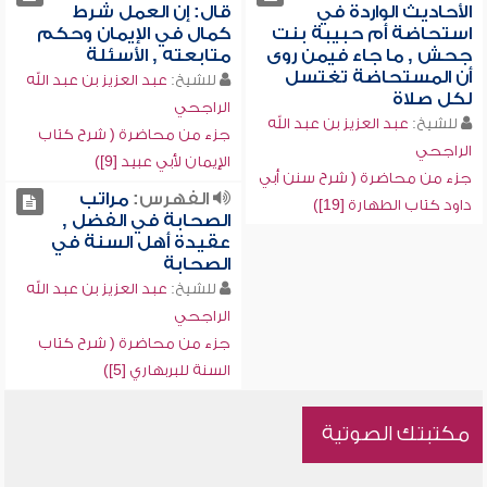
الأحاديث الواردة في
قال: إن العمل شرط
استحاضة أم حبيبة بنت
كمال في الإيمان وحكم
جحش , ما جاء فيمن روى
متابعته , الأسئلة
أن المستحاضة تغتسل
للشيخ:
عبد العزيز بن عبد الله
لكل صلاة
الراجحي
للشيخ:
عبد العزيز بن عبد الله
جزء من محاضرة ( شرح كتاب
الراجحي
الإيمان لأبي عبيد [9])
جزء من محاضرة ( شرح سنن أبي
الفهرس:
مراتب
داود كتاب الطهارة [19])
الصحابة في الفضل ,
عقيدة أهل السنة في
الصحابة
للشيخ:
عبد العزيز بن عبد الله
الراجحي
جزء من محاضرة ( شرح كتاب
السنة للبربهاري [5])
مكتبتك الصوتية