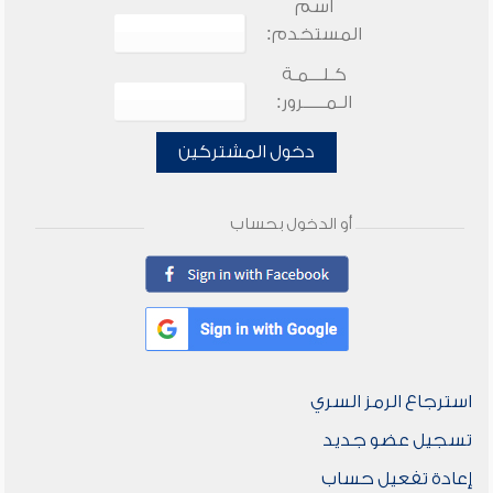
اسم
المستخدم:
كـلـــمـة
الـمـــــرور:
دخول المشتركين
أو الدخول بحساب
استرجاع الرمز السري
تسجيل عضو جديد
إعادة تفعيل حساب