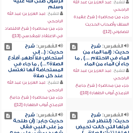
الرسول صلى الله عليه
للشيخ:
عبد العزيز بن عبد الله
وسلم
الراجحي
للشيخ:
عبد العزيز بن عبد الله
جزء من محاضرة ( شرح عقيدة
الراجحي
السلف وأصحاب الحديث
جزء من محاضرة ( شرح الاقتصاد
للصابوني [12])
في الاعتقاد للمقدسي [13])
الفهرس:
شرح
الفهرس:
شرح
حديث: (إنما الماء من
حديث: (.. إني
الماء في الاحتلام ...) , ما
أستحاض فلا أطهر، أفأدع
جاء أن الماء من الماء
الصلاة؟...) , ما جاء في
المستحاضة أنها تغتسل
للشيخ:
عبد العزيز بن عبد الله
عند كل صلاة
الراجحي
للشيخ:
عبد العزيز بن عبد الله
جزء من محاضرة ( شرح جامع
الراجحي
الترمذي أبواب الطهارة [10])
جزء من محاضرة ( شرح جامع
الترمذي أبواب الطهارة [12])
الفهرس:
شرح
الفهرس:
شرح
حديث: (لتنظر قدر
حديث جابر: (أن طلحة
قرئها التي كانت تحيض
مرّ على النبي فقال
لها فلتترك الصلاة...) ,
شهيد يمشي على وجه