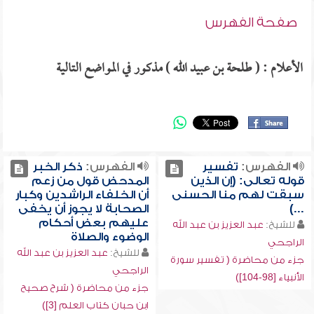
صفحة الفهرس
الأعلام : ( طلحة بن عبيد الله ) مذكور في المواضع التالية
الفهرس:
تفسير
الفهرس:
ذكر الخبر
قوله تعالى: (إن الذين
المدحض قول من زعم
سبقت لهم منا الحسنى
أن الخلفاء الراشدين وكبار
...)
الصحابة لا يجوز أن يخفى
عليهم بعض أحكام
للشيخ:
عبد العزيز بن عبد الله
الوضوء والصلاة
الراجحي
للشيخ:
عبد العزيز بن عبد الله
جزء من محاضرة ( تفسير سورة
الراجحي
الأنبياء [98-104])
جزء من محاضرة ( شرح صحيح
ابن حبان كتاب العلم [3])