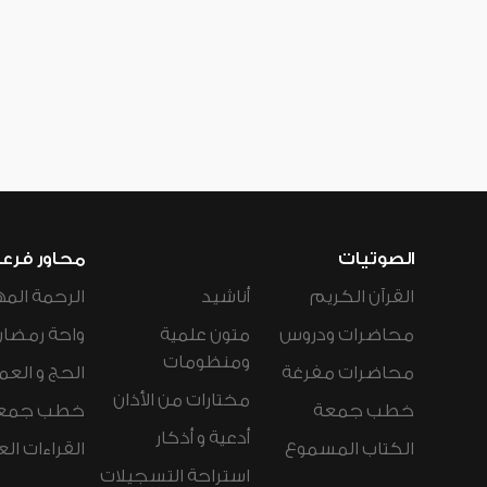
الصوتيات
محاور فرع
القرآن الكريم
أناشيد
الرحمة المه
محاضرات ودروس
متون علمية
واحة رمضان
ومنظومات
محاضرات مفرغة
الحج و العم
مختارات من الأذان
خطب جمعة
خطب جمع
أدعية و أذكار
الكتاب المسموع
القراءات ال
استراحة التسجيلات