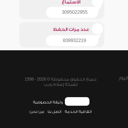
الاستماع
3095022955
عدد مرات الحفظ
839932219
زوار
جميع الحقوق محفوظة © 2026 - 1998
لشبكة إسلام ويب
وثيقة الخصوصية
اتفاقية الخدمة
اتصل بنا
من نحن