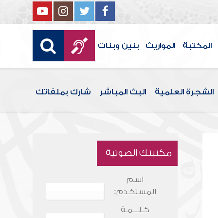
المكتبة
المواريث
بنين وبنات
الشجرة العلمية
البث المباشر
شارك بملفاتك
مكتبتك الصوتية
اسم
المستخدم:
كـلـــمـة