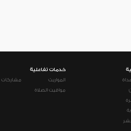
ية
خدمات تفاعلية
داة
المواريث
مشاركات ال
مواقيت الصلاة
رة
ة
عشر