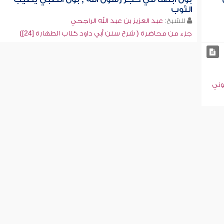
الثوب
للشيخ:
عبد العزيز بن عبد الله الراجحي
جزء من محاضرة ( شرح سنن أبي داود كتاب الطهارة [24])
وني