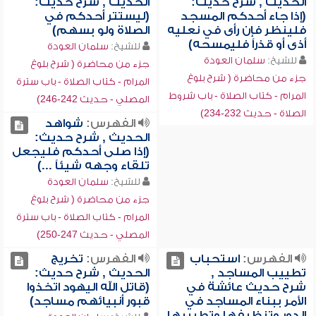
الحديث , شرح حديث:
الحديث , شرح حديث:
(إذا جاء أحدكم المسجد
(ليستتر أحدكم في
فلينظر فإن رأى في نعليه
الصلاة ولو بسهم)
أذى أو قذراً فليمسحه)
للشيخ:
سلمان العودة
للشيخ:
سلمان العودة
جزء من محاضرة ( شرح بلوغ
جزء من محاضرة ( شرح بلوغ
المرام - كتاب الصلاة - باب سترة
المرام - كتاب الصلاة - باب شروط
المصلي - حديث 242-246)
الصلاة - حديث 232-234)
الفهرس:
شواهد
الحديث , شرح حديث:
(إذا صلى أحدكم فليجعل
تلقاء وجهه شيئاً ...)
للشيخ:
سلمان العودة
جزء من محاضرة ( شرح بلوغ
المرام - كتاب الصلاة - باب سترة
المصلي - حديث 247-250)
الفهرس:
استحباب
الفهرس:
تخريج
تطييب المساجد ,
الحديث , شرح حديث:
شرح حديث عائشة في
(قاتل الله اليهود اتخذوا
الأمر ببناء المساجد في
قبور أنبيائهم مساجد)
الدور وتنظيفها وتطييبها