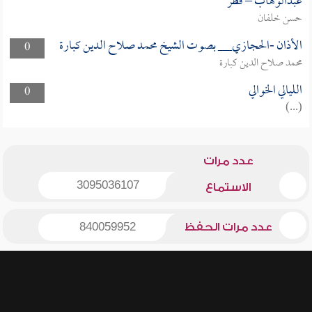
عبدالوهاب – قطر
حسن خلفان
الأذان -الحجازي__ بصوت الشيخ محمد صلاح الدين كبارة
0
محمد صلاح الدين كبارة
الليالي الخوالي
0
(...)
عدد مرات
3095036107
الاستماع
عدد مرات الحفظ
840059952