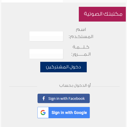
مكتبتك الصوتية
اسم
المستخدم:
كـلـــمـة
الـمـــــرور:
دخول المشتركين
أو الدخول بحساب