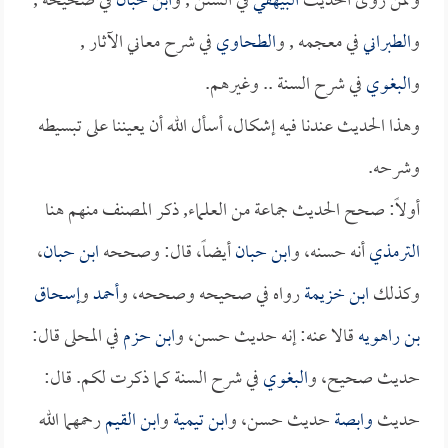
وممن روى الحديث
البيهقي
في السنن , و
ابن حبان
في صحيحه ,
و
الطبراني
في معجمه , و
الطحاوي
في شرح معاني الآثار ,
و
البغوي
في شرح السنة .. وغيرهم.
وهذا الحديث عندنا فيه إشكال، أسأل الله أن يعيننا على تبسيطه
وشرحه.
أولاً: صحح الحديث جماعة من العلماء, ذكر المصنف منهم هنا
الترمذي
أنه حسنه، و
ابن حبان
أيضاً، قال: وصححه
ابن حبان
،
وكذلك
ابن خزيمة
رواه في صحيحه وصححه، و
أحمد
و
إسحاق
بن راهويه
قالا عنه: إنه حديث حسن، و
ابن حزم
في المحلى قال:
حديث صحيح، و
البغوي
في شرح السنة كما ذكرت لكم. قال:
حديث
وابصة
حديث حسن، و
ابن تيمية
و
ابن القيم
رحمهما الله