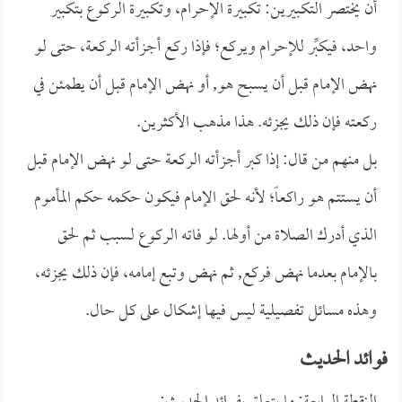
أن يختصر التكبيرين: تكبيرة الإحرام، وتكبيرة الركوع بتكبير
واحد، فيكبِّر للإحرام ويركع؛ فإذا ركع أجزأته الركعة، حتى لو
نهض الإمام قبل أن يسبح هو, أو نهض الإمام قبل أن يطمئن في
ركعته فإن ذلك يجزئه. هذا مذهب الأكثرين.
بل منهم من قال: إذا كبر أجزأته الركعة حتى لو نهض الإمام قبل
أن يستتم هو راكعاً؛ لأنه لحق الإمام فيكون حكمه حكم المأموم
الذي أدرك الصلاة من أولها. لو فاته الركوع لسبب ثم لحق
بالإمام بعدما نهض فركع, ثم نهض وتبع إمامه، فإن ذلك يجزئه،
وهذه مسائل تفصيلية ليس فيها إشكال على كل حال.
فوائد الحديث