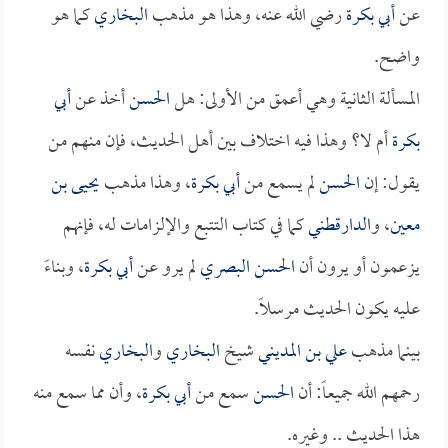
عن
أبي بكرة
رضي الله عنه، وهذا هو مذهب
البخاري
كما هو
واضح.
المسألة الثانية وهي أعمق من الأولى: هل
الحسن
أخذ عن
أبي
بكرة
أم لا؟ وهذا فيه اختلاف بين أهل الحديث، فإن منهم من
يقول: إن
الحسن
لم يسمع من
أبي بكرة
، وهذا مذهب
يحيى بن
معين
، و
الدارقطني
كما في كتاب التتبع والإلزامات له، فإنهم
يزعمون أو يرون أن
الحسن البصري
لم يرو عن
أبي بكرة
، وبناءً
عليه يكون الحديث مرسلاً.
بينما مذهب
علي بن المديني
شيخ
البخاري
و
البخاري
نفسه
رحمهم الله جميعاً: أن
الحسن
سمع من
أبي بكرة
، وأن مما سمع منه
هذا الحديث .. وغيره.