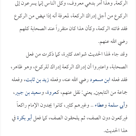
الركعة, وهذا أمر بدهي معروف، وكل الناس إنما يسرعون إلى
الركوع من أجل إدراك الركعة، لمعرفة أنه إذا نهض من الركوع
فقد فاتته الركعة، وكأن هذا كان متقرراً عند الصحابة كلهم
رضي الله عنهم.
وقد جاء لهذا الحديث شواهد كثيرة، كما ذكرت من فعل
الصحابة، واعتبروا أن إدراك الركعة إدراك للركوع، وهو ظاهر،
فقد فعله
ابن مسعود
رضي الله عنه، وفعله
زيد بن ثابت
، وفعله
جماعة من التابعين, يعني: نقل عنهم، كـ
عروة
، و
سعيد بن جبير
،
و
أبي سلمة
و
عطاء
.. وغيرهم كثير، كانوا يجدون الإمام راكعاً
فيركعون دون الصف، ثم يلحقون الصف، كما فعل
أبو بكرة
في
هذا الحديث.