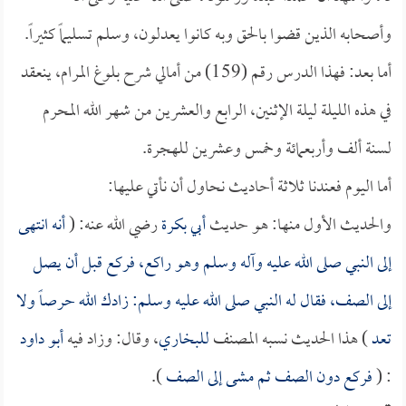
وأصحابه الذين قضوا بالحق وبه كانوا يعدلون، وسلم تسليماً كثيراً.
أما بعد: فهذا الدرس رقم (159) من أمالي شرح بلوغ المرام، ينعقد
في هذه الليلة ليلة الإثنين، الرابع والعشرين من شهر الله المحرم
لسنة ألف وأربعمائة وخمس وعشرين للهجرة.
أما اليوم فعندنا ثلاثة أحاديث نحاول أن نأتي عليها:
والحديث الأول منها: هو حديث
أبي بكرة
رضي الله عنه: (
أنه انتهى
إلى النبي صلى الله عليه وآله وسلم وهو راكع، فركع قبل أن يصل
إلى الصف، فقال له النبي صلى الله عليه وسلم: زادك الله حرصاً ولا
تعد
) هذا الحديث نسبه المصنف
للبخاري
، وقال: وزاد فيه
أبو داود
: (
فركع دون الصف ثم مشى إلى الصف
). ‏