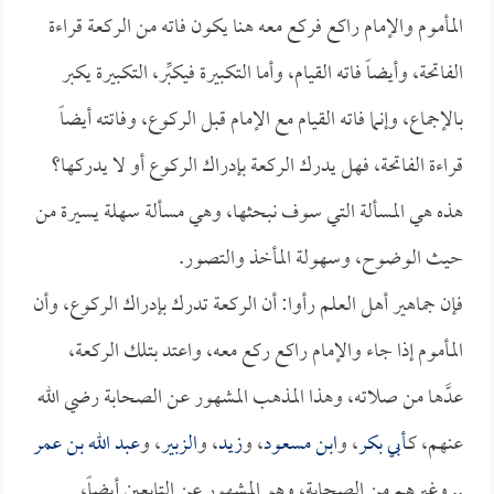
المأموم والإمام راكع فركع معه هنا يكون فاته من الركعة قراءة
الفاتحة، وأيضاً فاته القيام، وأما التكبيرة فيكبِّر، التكبيرة يكبر
بالإجماع، وإنما فاته القيام مع الإمام قبل الركوع، وفاتته أيضاً
قراءة الفاتحة، فهل يدرك الركعة بإدراك الركوع أو لا يدركها؟
هذه هي المسألة التي سوف نبحثها، وهي مسألة سهلة يسيرة من
حيث الوضوح، وسهولة المأخذ والتصور.
فإن جماهير أهل العلم رأوا: أن الركعة تدرك بإدراك الركوع، وأن
المأموم إذا جاء والإمام راكع ركع معه، واعتد بتلك الركعة،
عدَّها من صلاته، وهذا المذهب المشهور عن الصحابة رضي الله
عنهم، كـ
أبي بكر
، و
ابن مسعود
، و
زيد
، و
الزبير
، و
عبد الله بن عمر
.. وغيرهم من الصحابة، وهو المشهور عن التابعين أيضاً،