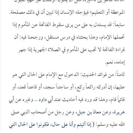
حاجة تدعو إلى تأخيره، مثل أن يكون الإنسان غير مهيأ لقبول
الموعظة أو التعليم؛ فيؤجله الإنسان إذا تبين أن في ذلك مصلحة.
سابعاً: قد يستدل به على من يرى سقوط الفاتحة عن المأموم إذا
تحملها الإمام، وهذا بحثناه في درس مستقل، ورجحنا فيه: أن
قراءة الفاتحة لا تجب على المأموم في الصلاة الجهرية إذا جهر
إمامه، نعم.
ثامناً: من فوائد الحديث: الدخول مع الإمام على الحال التي هو
عليها، إن أدركه راكعاً ركع، أو ساجداً سجد، أو قاعداً قعد، أو
قائماً قام، وهذا قد ورد فيه أحاديث عند
أبي داود
.. وغيره عن
أبي
هريرة
، وعن
معاذ بن جبل
، وعن رجل من أصحاب النبي صلى
الله عليه وسلم: (
إذا أتيتم وأنا على حال، فكونوا على الحال التي