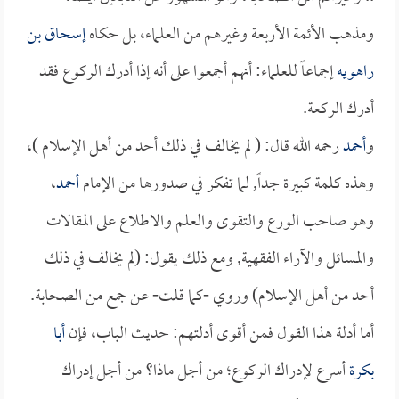
ومذهب الأئمة الأربعة وغيرهم من العلماء، بل حكاه
إسحاق بن
راهويه
إجماعاً للعلماء: أنهم أجمعوا على أنه إذا أدرك الركوع فقد
أدرك الركعة.
و
أحمد
رحمه الله قال: ( لم يخالف في ذلك أحد من أهل الإسلام )،
وهذه كلمة كبيرة جداً, لما تفكر في صدورها من الإمام
أحمد
،
وهو صاحب الورع والتقوى والعلم والاطلاع على المقالات
والمسائل والآراء الفقهية, ومع ذلك يقول: (لم يخالف في ذلك
أحد من أهل الإسلام) وروي -كما قلت- عن جمع من الصحابة.
أما أدلة هذا القول فمن أقوى أدلتهم: حديث الباب، فإن
أبا
بكرة
أسرع لإدراك الركوع؛ من أجل ماذا؟ من أجل إدراك