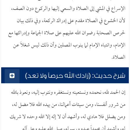
الإسراع في المشي إلى الصلاة والسعي إليها والركوع دون الصف،
لأن الخشوع في الصلاة مقدم على إدراك الركعة، وفي ذلك بيان
لحرص الصحابة رضوان الله عليهم على صلاة الجماعة وإدراكها مع
الإمام، وانتباه الإمام لما ينوب المصلين وأن ذلك ليس شغلاً عن
الصلاة.
شرح حديث: (زادك الله حرصاً ولا تعد)
إن الحمد لله، نحمده ونستعينه ونستغفره ونتوب إليه، ونعوذ بالله
من شرور أنفسنا، ومن سيئات أعمالنا، من يهده الله فلا مضل له،
ومن يضلل فلا هادي له، وأشهد أن لا إله إلا الله وحده لا شريك
له، وأشهد أن محمداً عبده ورسوله، صلى الله عليه وعلى آله