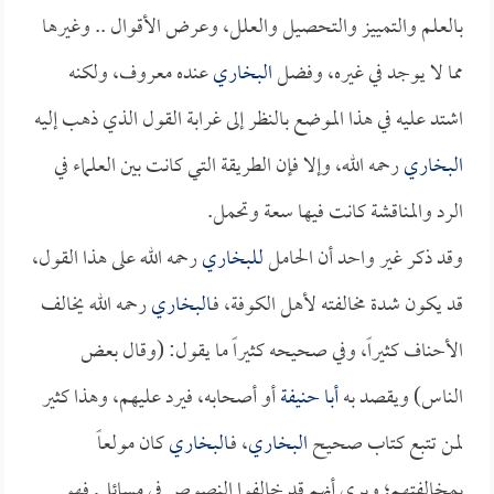
بالعلم والتمييز والتحصيل والعلل، وعرض الأقوال .. وغيرها
مما لا يوجد في غيره، وفضل
البخاري
عنده معروف، ولكنه
اشتد عليه في هذا الموضع بالنظر إلى غرابة القول الذي ذهب إليه
البخاري
رحمه الله، وإلا فإن الطريقة التي كانت بين العلماء في
الرد والمناقشة كانت فيها سعة وتحمل.
وقد ذكر غير واحد أن الحامل
للبخاري
رحمه الله على هذا القول،
قد يكون شدة مخالفته لأهل الكوفة، فـ
البخاري
رحمه الله يخالف
الأحناف كثيراً، وفي صحيحه كثيراً ما يقول: (وقال بعض
الناس) ويقصد به
أبا حنيفة
أو أصحابه، فيرد عليهم، وهذا كثير
لمن تتبع كتاب صحيح
البخاري
، فـ
البخاري
كان مولعاً
بمخالفتهم؛ ويرى أنهم قد خالفوا النصوص في مسائل, فهو