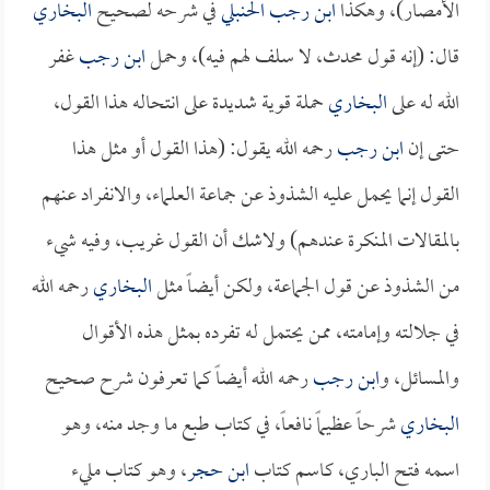
الأمصار)، وهكذا
ابن رجب الحنبلي
في شرحه لصحيح
البخاري
قال: (إنه قول محدث، لا سلف لهم فيه)، وحمل
ابن رجب
غفر
الله له على
البخاري
حملة قوية شديدة على انتحاله هذا القول،
حتى إن
ابن رجب
رحمه الله يقول: (هذا القول أو مثل هذا
القول إنما يحمل عليه الشذوذ عن جماعة العلماء، والانفراد عنهم
بالمقالات المنكرة عندهم) ولاشك أن القول غريب، وفيه شيء
من الشذوذ عن قول الجماعة، ولكن أيضاً مثل
البخاري
رحمه الله
في جلالته وإمامته، ممن يحتمل له تفرده بمثل هذه الأقوال
والمسائل، و
ابن رجب
رحمه الله أيضاً كما تعرفون شرح صحيح
البخاري
شرحاً عظيماً نافعاً، في كتاب طبع ما وجد منه، وهو
اسمه فتح الباري، كاسم كتاب
ابن حجر
، وهو كتاب مليء