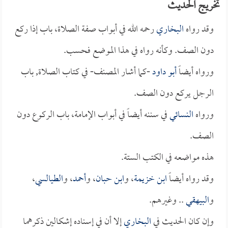
تخريج الحديث
وقد رواه
البخاري
رحمه الله في أبواب صفة الصلاة، باب إذا ركع
دون الصف. وكأنه رواه في هذا الموضع فحسب.
ورواه أيضاً
أبو داود
-كما أشار المصنف- في كتاب الصلاة, باب
الرجل يركع دون الصف.
ورواه
النسائي
في سننه أيضاً في أبواب الإمامة، باب الركوع دون
الصف.
هذه مواضعه في الكتب الستة.
وقد رواه أيضاً
ابن خزيمة
، و
ابن حبان
، و
أحمد
، و
الطيالسي
،
و
البيهقي
.. وغيرهم.
وإن كان الحديث في
البخاري
إلا أن في إسناده إشكالين ذكرهما