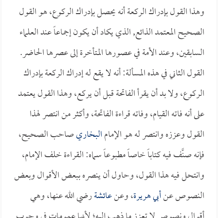
وهذا القول بإدراك الركعة أنه يحصل بإدراك الركوع، هو القول
الصحيح المعتمد الذائع, الذي يكاد أن يكون إجماعاً عند العلماء
السابقين، وعند الأمة في عصورها المتأخرة إلى عصرها الحاضر.
القول الثاني في هذه المسألة: أنه لا يقع له إدراك الركعة بإدراك
الركوع، ولا بد أن يقرأ الفاتحة قبل أن يركع، وهذا القول يعتمد
على أنه فاته القيام، وفاته قراءة الفاتحة، وأكثر من انتصر لهذا
القول وعززه وانتصر له هو الإمام
البخاري
صاحب الصحيح،
فإنه صنَّف فيه كتاباً خاصاً مطبوعاً سماه: القراءة خلف الإمام،
وانتحل فيه هذا القول، وحاول أن ينصره ببعض الأقوال وبعض
النصوص عن
أبي هريرة
، وعن
عائشة
رضي الله عنها، وهي
أقوال ونصوص لا تعزز ما ذهب إليه؛ لأنها عمومات في وجوب