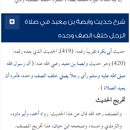
إن فيه مسألة كبيرة متعلقة بصلاة المنفرد خلف الصف، وتأتي.
شرح حديث وابصة بن معبد في صلاة
الرجل خلف الصف وحده
حديث
أبي بكرة
تقريباً رقمه: (419), الحديث الذي بعده رقمه:
(420) وهو حديث
وابصة بن معبد
رضي الله عنه: (
أن رسول الله
صلى الله عليه وسلم رأى رجلاً يصلي خلف الصف وحده، فأمره أن
يعيد الصلاة
) .
تخريج الحديث
والمصنف رحمه الله قال عن هذا الحديث: رواه
أحمد
، و
أبو داود
،
و
الترمذي
وحسنه، وصححه
ابن حبان
، هذا تخريج المصنف.