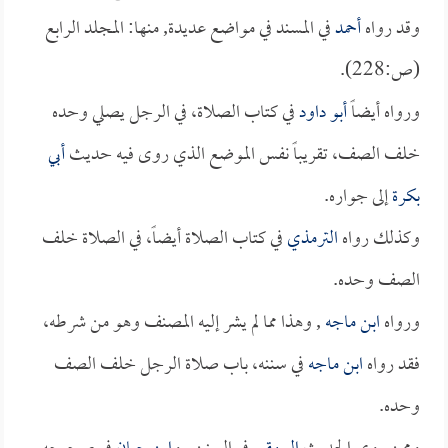
وقد رواه
أحمد
في المسند في مواضع عديدة, منها: المجلد الرابع
(ص:228).
ورواه أيضاً
أبو داود
في كتاب الصلاة، في الرجل يصلي وحده
خلف الصف، تقريباً نفس الموضع الذي روى فيه حديث
أبي
بكرة
إلى جواره.
وكذلك رواه
الترمذي
في كتاب الصلاة أيضاً، في الصلاة خلف
الصف وحده.
ورواه
ابن ماجه
, وهذا مما لم يشر إليه المصنف وهو من شرطه،
فقد رواه
ابن ماجه
في سننه، باب صلاة الرجل خلف الصف
وحده.