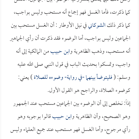
كما ذكرت، فأما الغسل فهو إجماع أنه مستحب وليس بواجب،
كما ذكر ذلك
الشوكاني
في نيل الأوطار : أن الغسل مستحب بين
الجماعين وليس بواجب، أما الوضوء فقد ذكرت أن رأي الجماهير
أنه مستحب، وذهب الظاهرية و
ابن حبيب
من المالكية إلى أنه
واجب، وتمسكوا بحديث الباب في قول النبي صلى الله عليه
وسلم: (
فليتوضأ بينهما -في رواية- وضوءه للصلاة
) يعني:
كوضوء الصلاة، والراجح هو القول الأول.
إذاً: نخلص إلى أن الوضوء بين الجماعين مستحب عند الجمهور
وهو الصحيح، وأن الظاهرية و
ابن حبيب
قالوا بوجوبه وهو
رأي مرجوح، وأما الغسل فهو مستحب عند جميع العلماء وليس