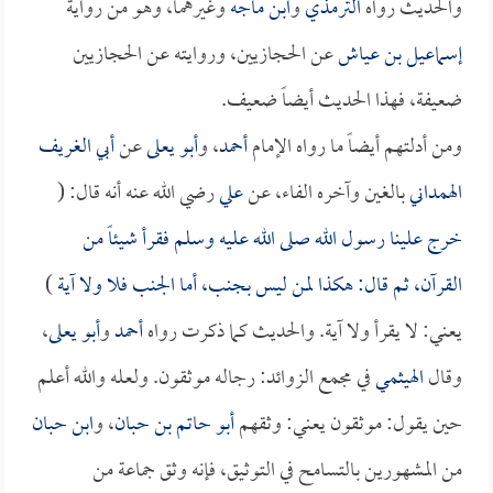
والحديث رواه
الترمذي
و
ابن ماجه
وغيرهما، وهو من رواية
إسماعيل بن عياش
عن الحجازيين، وروايته عن الحجازيين
ضعيفة، فهذا الحديث أيضاً ضعيف.
ومن أدلتهم أيضاً ما رواه الإمام
أحمد
، و
أبو يعلى
عن
أبي الغريف
الهمداني
بالغين وآخره الفاء، عن
علي
رضي الله عنه أنه قال: (
خرج علينا رسول الله صلى الله عليه وسلم فقرأ شيئاً من
القرآن، ثم قال: هكذا لمن ليس بجنب، أما الجنب فلا ولا آية
)
يعني: لا يقرأ ولا آية. والحديث كما ذكرت رواه
أحمد
و
أبو يعلى
،
وقال
الهيثمي
في مجمع الزوائد: رجاله موثقون. ولعله والله أعلم
حين يقول: موثقون يعني: وثقهم
أبو حاتم بن حبان
، و
ابن حبان
من المشهورين بالتسامح في التوثيق، فإنه وثق جماعة من