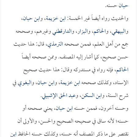
حبان
حسنه.
والحديث رواه أيضاً غير الخمسة:
ابن خزيمة
، و
ابن حبان
،
و
البيهقي
، و
الحاكم
، و
البزار
، و
الدارقطني
وغيرهم، وصححه
جمع من أهل العلم، فممن صححه
الترمذي
، قال: هذا حديث
حسن صحيح، كما أشار إليه المصنف. وممن صححه أيضاً
الحاكم
، فإنه رواه في مستدركه وقال: هذا حديث صحيح
الإسناد، وكذلك صححه
ابن خزيمة
، و
ابن حبان
، و
البغوي
في
شرح السنة، و
ابن السكن
، و
عبد الحق الإشبيلي
.
وحسنه آخرون، فممن حسنه
ابن حبان
، يعني صححه أو
حسنه؛ لأنه ساق في صحيحه الصحيح والحسن، والأولى أن
نقتصر على ما ذكر المصنف أنه حسنه، وكذلك حسنه الحافظ
ابن