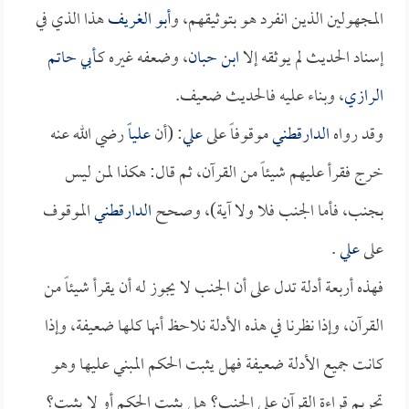
المجهولين الذين انفرد هو بتوثيقهم، و
أبو الغريف
هذا الذي في
إسناد الحديث لم يوثقه إلا
ابن حبان
، وضعفه غيره كـ
أبي حاتم
الرازي
، وبناء عليه فالحديث ضعيف.
وقد رواه
الدارقطني
موقوفاً على
علي
: (أن
علياً
رضي الله عنه
خرج فقرأ عليهم شيئاً من القرآن، ثم قال: هكذا لمن ليس
بجنب، فأما الجنب فلا ولا آية)، وصحح
الدارقطني
الموقوف
على
علي
.
فهذه أربعة أدلة تدل على أن الجنب لا يجوز له أن يقرأ شيئاً من
القرآن، وإذا نظرنا في هذه الأدلة نلاحظ أنها كلها ضعيفة، وإذا
كانت جميع الأدلة ضعيفة فهل يثبت الحكم المبني عليها وهو
تحريم قراءة القرآن على الجنب؟ هل يثبت الحكم أو لا يثبت؟