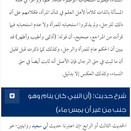
النساء، فيكون استحباب الوضوء شاملاً لهم، ولم أقرأ في هذه
المسألة بالذات كلاماً لأهل العلم في شأن المرأة، فكلامهم على أن
ذلك للرجل، ولم يذكروا استحبابه للمرأة ولا عدم استحبابه فيما
قرأت من المراجع، صحيح، أن قوله: (أذكى وأطيب وأطهر) قد
يبين أن الحكم عام للمرأة والرجل، وكذلك كما ذكرت قبل قليل
أن ما ثبت في حق الرجال فإن الأصل أنه ثابت أيضاً في حق
النساء، وكذلك العكس إلا بدليل.
شرح حديث: (أن النبي كان ينام وهو
جنب من غير أن يمس ماء)
الحديث الثالث أو الرابع -إن اعتبرنا حديث
أبي سعيد
روايتين- هو