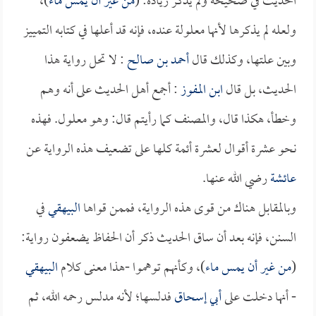
الحديث في صحيحه ولم يذكر زيادة: (
من غير أن يمس ماء
)،
ولعله لم يذكرها لأنها معلولة عنده، فإنه قد أعلها في كتابه التمييز
وبين علتها، وكذلك قال
أحمد بن صالح
: لا تحل رواية هذا
الحديث، بل قال
ابن المفوز
: أجمع أهل الحديث على أنه وهم
وخطأ، هكذا قال، والمصنف كما رأيتم قال: وهو معلول. فهذه
نحو عشرة أقوال لعشرة أئمة كلها على تضعيف هذه الرواية عن
عائشة
رضي الله عنها.
وبالمقابل هناك من قوى هذه الرواية، فممن قواها
البيهقي
في
السنن، فإنه بعد أن ساق الحديث ذكر أن الحفاظ يضعفون رواية:
(
من غير أن يمس ماء
)، وكأنهم توهموا -هذا معنى كلام
البيهقي
- أنها دخلت على
أبي إسحاق
فدلسها؛ لأنه مدلس رحمه الله، ثم