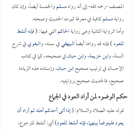
المصنف -رحمه الله- إلى أنه رواه
مسلم
والخمسة أيضاً، وإن كان
رواية
مسلم
كافية في معرفة ثبوت الحديث وصحته.
وأما الرواية الثانية وهى رواية
الحاكم
التي فيها: (
فإنه أنشط
للعود
) فإنه قد رواها أيضاً
البيهقي
في سننه، و
البغوي
في شرح
السنة، و
ابن خزيمة
، و
ابن حبان
في صحيحه، كما في كتاب
الإحسان في ترتيب صحيح
ابن حبان
، وإسناده هذه الزيادة
صحيح، فالحديث صحيح بروايتيه.
حكم الوضوء لمن أراد العود في الجماع
قوله عليه الصلاة والسلام: (
إذا أتى أحدكم أهله ثم أراد أن
يعود فليتوضأ بينهما، فإنه أنشط للعود
) أي: أنشط للرجوع،