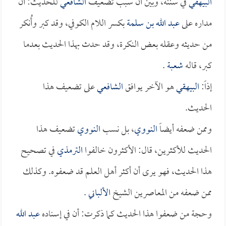
البيهقي
في سننه، وبين أن سبب تضعيف
الشافعي
للحديث: أن
مداره على
عبد الله بن سلمة
بكسر اللام الكوفي، وقد كبر وأُنكر
من حديثه وعقله بعض النكرة، وقد حدث بهذا الحديث بعدما
كبر، قاله
شعبة
.
إذاً:
البيهقي
هو الآخر يوافق
الشافعي
على تضعيف هذا
الحديث.
وممن ضعفه أيضاً
النووي
، بل نسب
النووي
تضعيف هذا
الحديث للأكثرين، قال: الأكثرون خالفوا
الترمذي
في تصحيح
هذا الحديث، فهو يرى أن أكثر أهل العلم قد ضعفوه. وكذلك
ممن ضعفه من المعاصرين الشيخ
الألباني
.
وحجة من ضعفوا هذا الحديث كما ذكرت: أن في إسناده
عبد الله