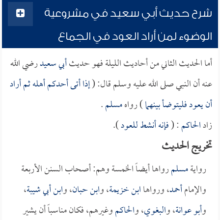
شرح حديث أبي سعيد في مشروعية
الوضوء لمن أراد العود في الجماع
أما الحديث الثاني من أحاديث الليلة فهو حديث
أبي سعيد
رضي الله
عنه أن النبي صلى الله عليه وسلم قال: (
إذا أتى أحدكم أهله ثم أراد
أن يعود فليتوضأ بينهما
) رواه
مسلم
.
زاد
الحاكم
: (
فإنه أنشط للعود
).
تخريج الحديث
رواية
مسلم
رواها أيضاً الخمسة وهم: أصحاب السنن الأربعة
والإمام
أحمد
، ورواها
ابن خزيمة
، و
ابن حبان
، و
ابن أبي شيبة
،
و
أبو عوانة
، و
البغوي
، و
الحاكم
وغيرهم، فكان مناسباً أن يشير