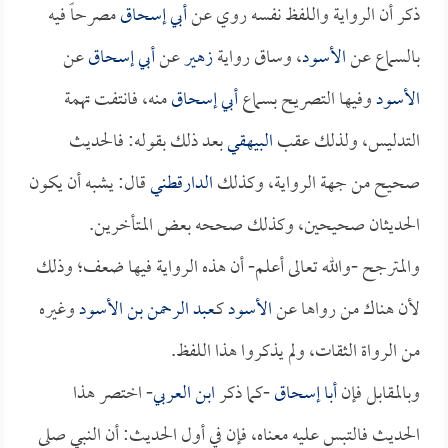
ذكر أن الرواية واللفظ نفسه روي عن
أبي إسحاق
مصرحاً فيه
بالسماع عن
الأسود
، وساق رواية
زهير
عن
أبي إسحاق
عن
الأسود
وفيها التصريح بسماع
أبي إسحاق
منه، فانتفت تهمة
التدليس، ولذلك عقب
البيهقي
بعد ذلك بقوله: فالحديث
صحيح من جهة الرواية، وكذلك
الدارقطني
قال: يشبه أن يكون
الحديثان صحيحين، وكذلك صححه بعض المتأخرين.
والمترجح -والله تعالى أعلم- أن هذه الرواية فيها ضعف؛ وذلك
لأن هناك من رواها عن
الأسود
كـ
عبد الرحمن بن الأسود
وغيره
من الرواة الثقات، ولم يذكروا هذا اللفظ.
وبالمقابل فإن
أبا إسحاق
-كما ذكر
ابن العربي
- اختصر هذا
الحديث فالتبس عليه معناه، فإن في أول الحديث: أن النبي صلى