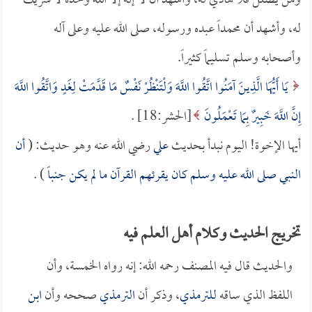
ومن يضلل فلا هادي له، وأشهد أن لا إله إلا الله وحده لا شريك
له، وأشهد أن محمداً عبده ورسوله، صلى الله عليه وعلى آله
وأصحابه وسلم تسليماً كثيراً.
يَا أَيُّهَا الَّذِينَ آمَنُوا اتَّقُوا اللَّهَ وَلْتَنْظُرْ نَفْسٌ مَا قَدَّمَتْ لِغَدٍ وَاتَّقُوا اللَّهَ
إِنَّ اللَّهَ خَبِيرٌ بِمَا تَعْمَلُونَ
[الحشر:18] .
أيها الإخوة! اليوم نبدأ بحديث
علي
رضي الله عنه وهو حديث: (
أن
النبي صلى الله عليه وسلم كان يقرئهم القرآن ما لم يكن جنباً
) .
تخريج الحديث وكلام أهل العلم فيه
والحديث قال فيه المصنف رحمه الله: إنه رواه الخمسة، وأن
اللفظ الذي ساقه
للترمذي
، وذكر أن
الترمذي
صححه وأن
ابن