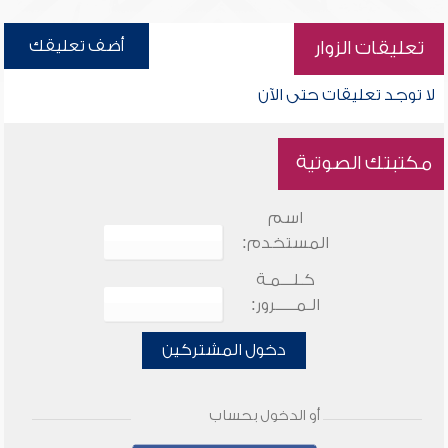
أضف تعليقك
تعليقات الزوار
لا توجد تعليقات حتى الآن
مكتبتك الصوتية
اسم
المستخدم:
كـلـــمـة
الـمـــــرور:
دخول المشتركين
أو الدخول بحساب