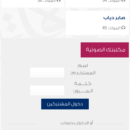
المواد: 94
المواد: 56
صابر دياب
المواد: 45
مكتبتك الصوتية
اسم
المستخدم:
كـلـــمـة
الـمـــــرور:
دخول المشتركين
أو الدخول بحساب