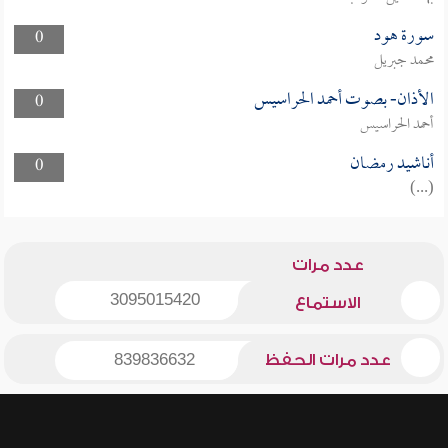
سورة هود
0
محمد جبريل
الأذان- بصوت أحمد الحراسيس
0
أحمد الحراسيس
أناشيد رمضان
0
(...)
عدد مرات
3095015420
الاستماع
عدد مرات الحفظ
839836632