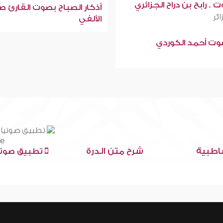
 . رابح بن دراح الجزائري
أذكار الصباح بصوت القارئ ص
ائر
الألفي
صوت أحمد الكوردي
اطبية
شرح متن الدرة
تطبيق صوتي