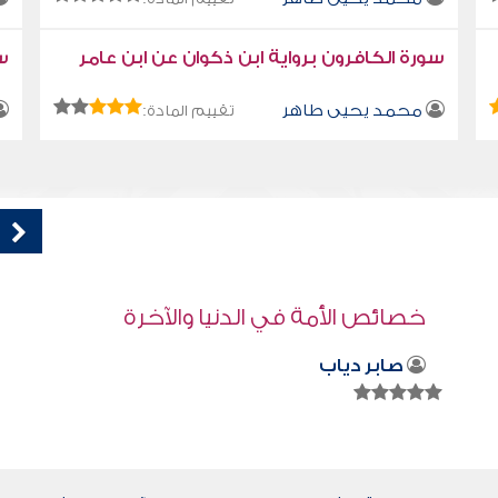
سورة الكافرون برواية ابن ذكوان عن ابن عامر
سو
محمد يحيى طاهر
تقييم المادة:
قراءة صوتية لكتاب استمتع بحياتك " كتاب
في فنون التعامل - التواضع
محمد العريفي