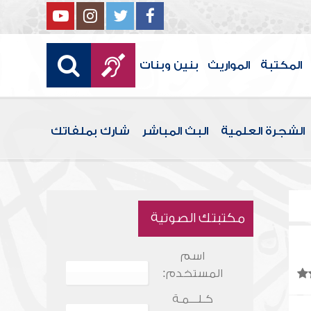
المكتبة
المواريث
بنين وبنات
الشجرة العلمية
البث المباشر
شارك بملفاتك
مكتبتك الصوتية
اسم
المستخدم:
كـلـــمـة