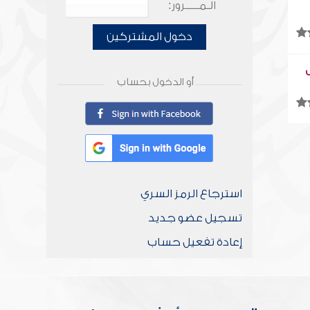
الـمـــــرور:
دخول المشتركين
أو الدخول بحساب
استرجاع الرمز السري
تسجيل عضو جديد
إعادة تفعيل حساب