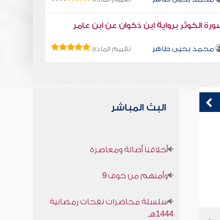
رة الكوثر برواية ابن ذكوان عن ابن عامر
محمد يحيى طاهر
تقييم المادة:
البث المباشر
قراءة صوتية لكتاب استمتع بحياتك كتاب
ق
أخلاقنا أصالة ومعاصرة
في فنون التعامل - هؤلاء لن يستفيدوا
ف
محمد العريفي
وأمنهم من خوف 9
سلسلة محاضرات نفحات رمضانية
1444هـ