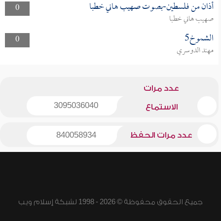
أذان من فلسطين-بصوت صهيب هاني خطبا
0
صهيب هاني خطبا
الشموخ5
0
مهند الدوسري
عدد مرات
3095036040
الاستماع
عدد مرات الحفظ
840058934
جميع الحقوق محفوظة © 2026 - 1998 لشبكة إسلام ويب