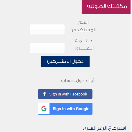
مكتبتك الصوتية
اسم
المستخدم:
كـلـــمـة
الـمـــــرور:
دخول المشتركين
أو الدخول بحساب
استرجاع الرمز السري