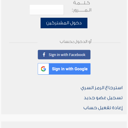
كـلـــمـة
الـمـــــرور:
دخول المشتركين
أو الدخول بحساب
استرجاع الرمز السري
تسجيل عضو جديد
إعادة تفعيل حساب