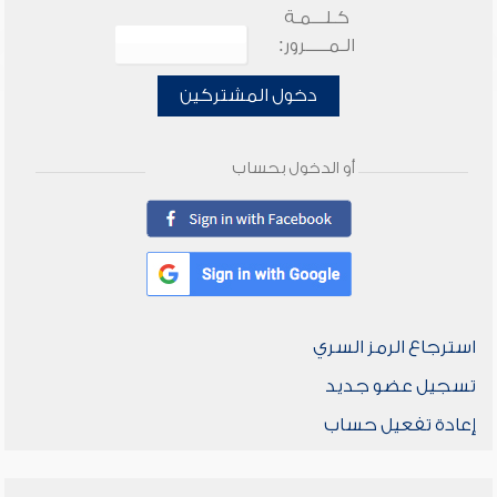
كـلـــمـة
الـمـــــرور:
دخول المشتركين
أو الدخول بحساب
استرجاع الرمز السري
تسجيل عضو جديد
إعادة تفعيل حساب