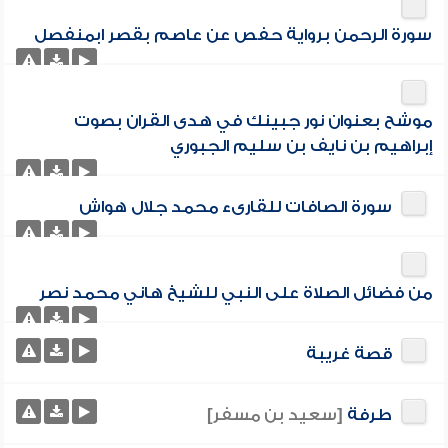
سورة الرحمن برواية حفص عن عاصم بقصر ابمنفصل
موشح بعنوان نور جبينك في هدى القران بصوت
إبراهيم بن نايف بن سليم الجبوري
سورة الصافات للقارىء محمد جلال هواش
من فضائل الصلاة على النبي للشيخ هاني محمد نصر
قصة غريبة
طرفة
[سعيد بن مسفر]