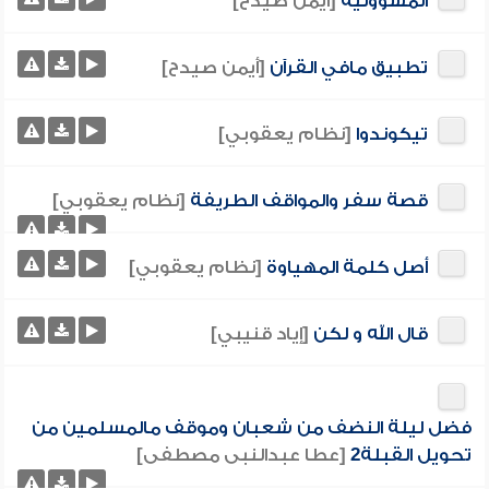
المسؤولية
[أيمن صيدح]
تطبيق مافي القرآن
[أيمن صيدح]
تيكوندوا
[نظام يعقوبي]
قصة سفر والمواقف الطريفة
[نظام يعقوبي]
أصل كلمة المهياوة
[نظام يعقوبي]
قال الله و لكن
[إياد قنيبي]
فضل ليلة النضف من شعبان وموقف مالمسلمين من
تحويل القبلة2
[عطا عبدالنبى مصطفى]