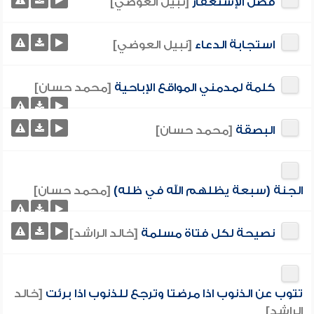
فضل الإستغفار
[نبيل العوضي]
استجابة الدعاء
[نبيل العوضي]
كلمة لمدمني المواقع الإباحية
[محمد حسان]
البصقة
[محمد حسان]
الجنة (سبعة يظلهم الله في ظله)
[محمد حسان]
نصيحة لكل فتاة مسلمة
[خالد الراشد]
تتوب عن الذنوب اذا مرضتا وترجع للذنوب اذا برئت
[خالد
الراشد]