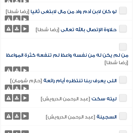
لو كان لابن آدم واد من مال لابتغى ثانيا
[رضا شطا]
حلاوة الإتصال بالله تعالى
[رضا شطا]
من لم يكن له من نفسه واعظ لم تنفعه كثرة المواعظ
[رضا شطا]
اللى يعرف ربنا تنتظره أيام رائعة
[حازم شومان]
ليته سكت
[عبد الرحمن الدرويش]
السجينة
[عبد الرحمن الدرويش]