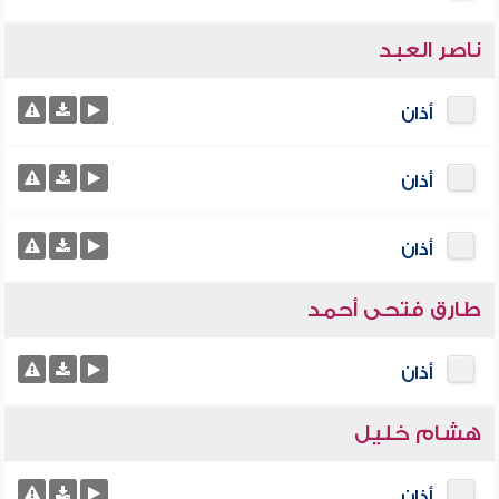
ناصر العبد
أذان
أذان
أذان
طارق فتحى أحمد
أذان
هشام خليل
أذان