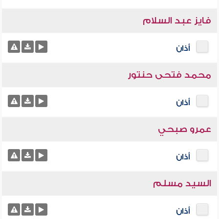
فايز عبد السلام
أذان
محمد فتحى حنتور
أذان
عمرو صبحي
أذان
السيد مسلم
أذان