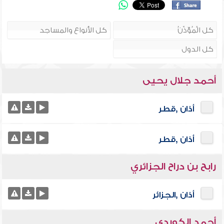
أحمد جلال يحيى
أذان ,قطر
أذان ,قطر
رابح بن دراح الجزائري
أذان ,الجزائر
أحمد الكوردي