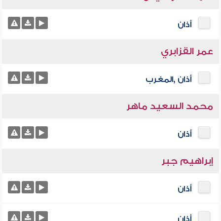
أذان
عمر القزابري
أذان ,المغرب
محمد السعيد ماهر
أذان
إبراهيم جبر
أذان
أذان