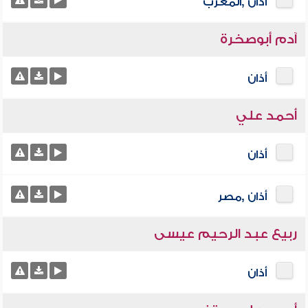
أذان ,المغرب
آدم أبوصخرة
أذان
أحمد علي
أذان
أذان ,مصر
ربيع عبد الرحيم عيسى
أذان