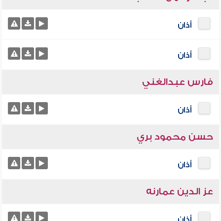
أذان
أذان
فارس عبدالغني
أذان
حسن محمود بري
أذان
عز الدين عمارنه
أذان