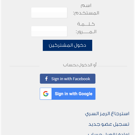
اسم
المستخدم:
كـلـــمـة
الـمـــــرور:
دخول المشتركين
أو الدخول بحساب
استرجاع الرمز السري
تسجيل عضو جديد
إعادة تفعيل حساب