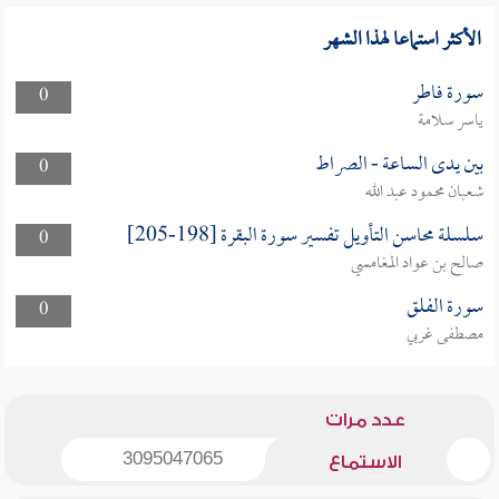
الأكثر استماعا لهذا الشهر
سورة فاطر
0
ياسر سلامة
بين يدى الساعة - الصراط
0
شعبان محمود عبد الله
سلسلة محاسن التأويل تفسير سورة البقرة [198-205]
0
صالح بن عواد المغامسي
سورة الفلق
0
مصطفى غربي
عدد مرات
3095047065
الاستماع