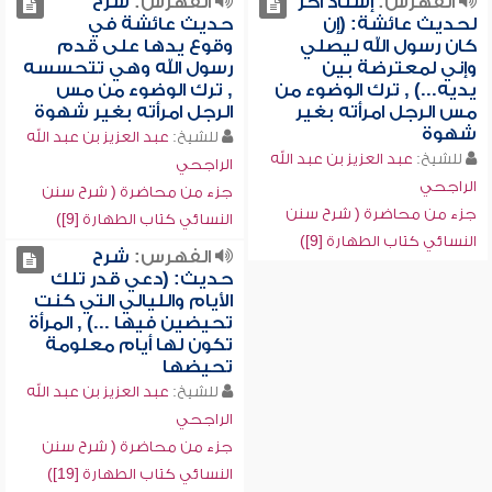
الفهرس:
إسناد آخر
الفهرس:
شرح
لحديث عائشة: (إن
حديث عائشة في
كان رسول الله ليصلي
وقوع يدها على قدم
وإني لمعترضة بين
رسول الله وهي تتحسسه
يديه...) , ترك الوضوء من
, ترك الوضوء من مس
مس الرجل امرأته بغير
الرجل امرأته بغير شهوة
شهوة
للشيخ:
عبد العزيز بن عبد الله
للشيخ:
عبد العزيز بن عبد الله
الراجحي
الراجحي
جزء من محاضرة ( شرح سنن
جزء من محاضرة ( شرح سنن
النسائي كتاب الطهارة [9])
النسائي كتاب الطهارة [9])
الفهرس:
شرح
حديث: (دعي قدر تلك
الأيام والليالي التي كنت
تحيضين فيها ...) , المرأة
تكون لها أيام معلومة
تحيضها
للشيخ:
عبد العزيز بن عبد الله
الراجحي
جزء من محاضرة ( شرح سنن
النسائي كتاب الطهارة [19])