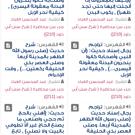
(اركبها بالمعروف إذا
وأصحابه كانوا ينحرون
ألجئت إليها حتى تجد
البدنة معقولة اليسرى) ,
ظهراً) , ركوب البدن
كيفية نحر الإبل
للشيخ:
عبد المحسن العباد
للشيخ:
عبد المحسن العباد
جزء من محاضرة ( شرح سنن أبي
جزء من محاضرة ( شرح سنن أبي
داود [210])
داود [210])
الفهرس:
تراجم
الفهرس:
شرح
رجال إسناد حديث: (أن
حديث (صلى رسول الله
النبي وأصحابه كانوا
الظهر بالمدينة أربعاً
ينحرون البدنة معقولة
وصلى العصر بذي
اليسرى...) , كيفية نحر
الحليفة ركعتين...) , وقت
الإبل
الإحرام
للشيخ:
عبد المحسن العباد
للشيخ:
عبد المحسن العباد
جزء من محاضرة ( شرح سنن أبي
جزء من محاضرة ( شرح سنن أبي
داود [210])
داود [211])
الفهرس:
تراجم
الفهرس:
شرح
رجال إسناد حديث
حديث: (أهلي بالحج
(صلى رسول الله الظهر
ثم حجي واصنعي ما
بالمدينة أربعاً، وصلى
يصنع الحاج غير ألا تطوفي
العصر بذي الحليفة
بالبيت ولا تصلي) , تابع