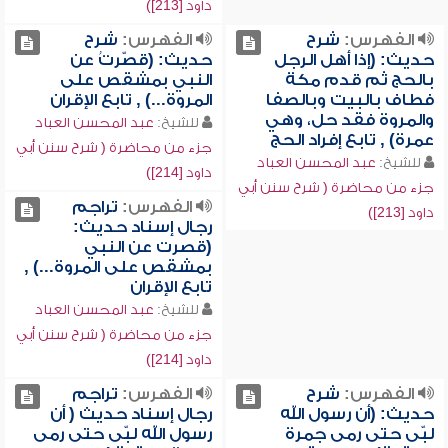
داود [213])
الفهرس:
شرح
الفهرس:
شرح
حديث: (إذا أهل الرجل
حديث: (قصّرتُ عن
بالحج ثم قدم مكة
النبي بمشقص على
فطاف بالبيت وبالصفا
المروة...) , تابع الإقران
والمروة فقد حل، وهي
للشيخ:
عبد المحسن العباد
عمرة) , تابع إفراد الحج
جزء من محاضرة ( شرح سنن أبي
للشيخ:
عبد المحسن العباد
داود [214])
جزء من محاضرة ( شرح سنن أبي
الفهرس:
تراجم
داود [213])
رجال إسناد حديث:
(قصرت عن النبي
بمشقص على المروة...) ,
تابع الإقران
للشيخ:
عبد المحسن العباد
جزء من محاضرة ( شرح سنن أبي
داود [214])
الفهرس:
شرح
الفهرس:
تراجم
حديث: (أن رسول الله
رجال إسناد حديث ( أن
لبّى حتى رمى جمرة
رسول الله لبّى حتى رمى