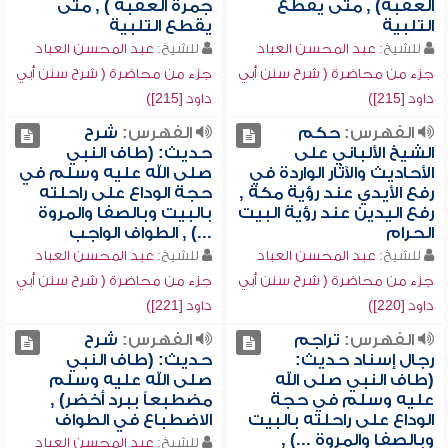
العقبة) , متى يقطع
جمرة العقبة ) , متى
التلبية
يقطع التلبية
للشيخ:
عبد المحسن العباد
للشيخ:
عبد المحسن العباد
جزء من محاضرة ( شرح سنن أبي
جزء من محاضرة ( شرح سنن أبي
داود [215])
داود [215])
الفهرس:
حكم
الفهرس:
شرح
الشيخ الألباني على
حديث: (طاف النبي
الأحاديث والآثار الواردة في
صلى الله عليه وسلم في
رفع الأيدي عند رؤية مكة ,
حجة الوداع على راحلته
رفع اليدين عند رؤية البيت
بالبيت وبالصفا والمروة
الحرام
...) , الطواف الواجب
للشيخ:
عبد المحسن العباد
للشيخ:
عبد المحسن العباد
جزء من محاضرة ( شرح سنن أبي
جزء من محاضرة ( شرح سنن أبي
داود [220])
داود [221])
الفهرس:
تراجم
الفهرس:
شرح
رجال إسناد حديث:
حديث: (طاف النبي
(طاف النبي صلى الله
صلى الله عليه وسلم
عليه وسلم في حجة
مضطبعاً ببرد أخضر) ,
الوداع على راحلته بالبيت
الاضطباع في الطواف
وبالصفا والمروة ...) ,
للشيخ:
عبد المحسن العباد