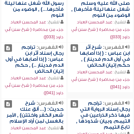
صلى الله عليه وسلم
رسول الله شغل عنها ليلة
شغل عنها ليلة فأخرها) ,
فأخرها...) , الوضوء من
الوضوء من النوم
النوم
للشيخ:
عبد المحسن العباد
للشيخ:
عبد المحسن العباد
جزء من محاضرة ( شرح سنن أبي
جزء من محاضرة ( شرح سنن أبي
داود [033])
داود [033])
الفهرس:
شرح أثر
الفهرس:
تراجم
ابن عباس : ( إذا أصابها
رجال إسناد أثر ابن
في أول الدم فدينار ) ,
عباس: ( إذا أصابها في أول
حكم إتيان الحائض
الدم فدينار ..) , حكم
إتيان الحائض
للشيخ:
عبد المحسن العباد
للشيخ:
عبد المحسن العباد
جزء من محاضرة ( شرح سنن أبي
جزء من محاضرة ( شرح سنن أبي
داود [041])
داود [041])
الفهرس:
تراجم
الفهرس:
شرح
رجال إسناد الرواية التي
حديث: (... ألق عنك
فيها ذكر الذراعين في
شعر الكفر واختتن) , الأمر
التيمم، وبيان شذوذها ,
بالغسل لمن أراد الإسلام
تابع التيمم
للشيخ:
عبد المحسن العباد
للشيخ:
عبد المحسن العباد