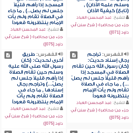
وسلم علمه الأذان) ,
المسجد إذا رآهم قليلاً
(تابع) كيفية الأذان
جلس لم يصل..) , ما جاء
في الصلاة تقام ولم يأت
للشيخ:
عبد المحسن العباد
الإمام ينتظرونه قعوداً
جزء من محاضرة ( شرح سنن أبي
للشيخ:
عبد المحسن العباد
داود [071])
جزء من محاضرة ( شرح سنن أبي
داود [075])
الفهرس:
تراجم
الفهرس:
طريق
رجال إسناد حديث:
أخرى لحديث: (كان
(كان رسول الله حين تقام
رسول الله صلى الله عليه
الصلاة في المسجد إذا
وسلم حين تقام الصلاة
رآهم قليلاً جلس لم يصلّ
إذا رآهم قليلاً جلس لم
...) , ما جاء في الصلاة
يصلِّ...) وتراجم رجال
تقام ولم يأت الإمام
إسنادها , ما جاء في
ينتظرونه قعوداً
الصلاة تقام ولم يأت
الإمام ينتظرونه قعوداً
للشيخ:
عبد المحسن العباد
للشيخ:
عبد المحسن العباد
جزء من محاضرة ( شرح سنن أبي
جزء من محاضرة ( شرح سنن أبي
داود [075])
داود [075])