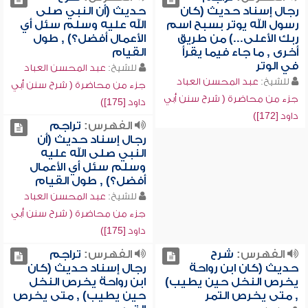
رجال إسناد حديث (كان
حديث (أن النبي صلى
رسول الله يوتر بسبح اسم
الله عليه وسلم سئل أي
ربك الأعلى...) من طريق
الأعمال أفضل؟) , طول
أخرى , ما جاء فيما يقرأ
القيام
في الوتر
للشيخ:
عبد المحسن العباد
للشيخ:
عبد المحسن العباد
جزء من محاضرة ( شرح سنن أبي
جزء من محاضرة ( شرح سنن أبي
داود [175])
داود [172])
الفهرس:
تراجم
رجال إسناد حديث (أن
النبي صلى الله عليه
وسلم سئل أي الأعمال
أفضل؟) , طول القيام
للشيخ:
عبد المحسن العباد
جزء من محاضرة ( شرح سنن أبي
داود [175])
الفهرس:
شرح
الفهرس:
تراجم
حديث (كان ابن رواحة
رجال إسناد حديث (كان
يخرص النخل حين يطيب)
ابن رواحة يخرص النخل
, متى يخرص التمر
حين يطيب) , متى يخرص