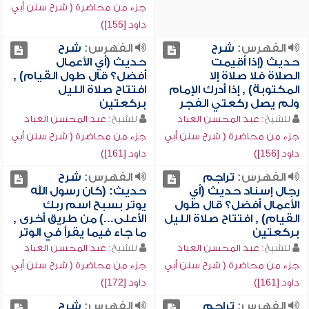
جزء من محاضرة ( شرح سنن أبي
داود [155])
الفهرس:
شرح
الفهرس:
شرح
حديث (إذا أقيمت
حديث (أي الأعمال
الصلاة فلا صلاة إلا
أفضل؟ قال طول القيام) ,
المكتوبة) , إذا أدرك الإمام
افتتاح صلاة الليل
ولم يصل ركعتي الفجر
بركعتين
للشيخ:
عبد المحسن العباد
للشيخ:
عبد المحسن العباد
جزء من محاضرة ( شرح سنن أبي
جزء من محاضرة ( شرح سنن أبي
داود [156])
داود [161])
الفهرس:
تراجم
الفهرس:
شرح
رجال إسناد حديث (أي
حديث: (كان رسول الله
الأعمال أفضل؟ قال طول
يوتر بسبح اسم ربك
القيام) , افتتاح صلاة الليل
الأعلى...) من طريق أخرى ,
بركعتين
ما جاء فيما يقرأ في الوتر
للشيخ:
عبد المحسن العباد
للشيخ:
عبد المحسن العباد
جزء من محاضرة ( شرح سنن أبي
جزء من محاضرة ( شرح سنن أبي
داود [161])
داود [172])
الفهرس:
تراجم
الفهرس:
شرح