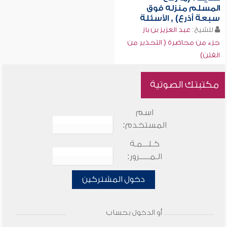
المسلم منزله فوق
سبعة أذرع) , الأسئلة
للشيخ:
عبد العزيز بن باز
جزء من محاضرة ( التحذير من
الفتن)
مكتبتك الصوتية
اسم
المستخدم:
كـلـــمـة
الـمـــــرور:
دخول المشتركين
أو الدخول بحساب