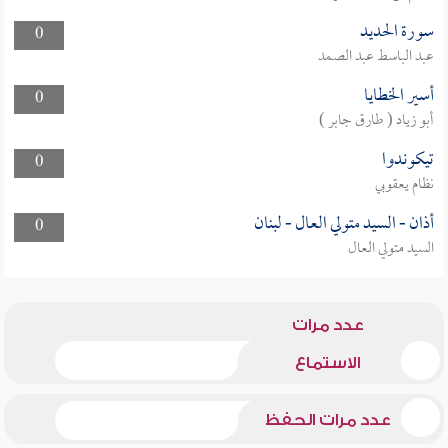
سورة الحديد
0
عبد الباسط عبد الصمد
أسير الخطايا
0
أبو زياد ( طارق جابر )
تيكوندوا
0
نظام يعقوبي
أذان - السيد متولي العال - لبنان
0
السيد متولي العال
عدد مرات
الاستماع
عدد مرات الحفظ