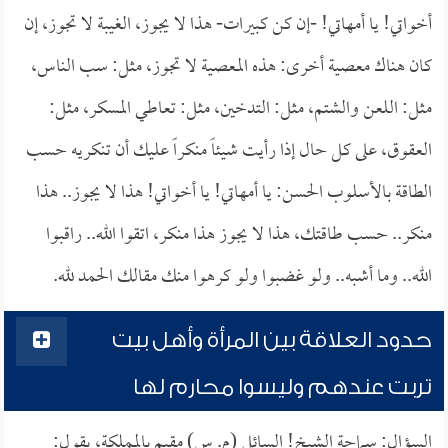
أخواتي! يا أمهاتي! -إن كن كبيرات- هذا لا يجوز، الغيبة لا تجوز، إن
كان هناك معصية أخرى: هذه المعصية لا تجوز، مثل: سب الناس،
مثل: اللعن والشتم، مثل: التدخين، مثل: تعاطي المسكر، مثل:
العقوق، على كل حال إذا رأيت شيئاً منكراً عليك أن تنكريه حسب
الطاقة بالأسلوب الحسن: يا أمهاتي! يا أخواتي! هذا لا يجوز.. هذا
منكر.. حسب طاقتك، هذا لا يجوز هذا منكر، اتقوا الله.. راقبوا
الله.. وما أشبه.. ولو غضبوا ولو كرهوا منك مقالك الحمد لله.
حدود العلاقة بين المرأة وأهل بيت
تربت عندهم وليسوا محارم لها
السؤال: سماحة الشيخ! السائل (م. س) مقيم بالمملكة، يقول: