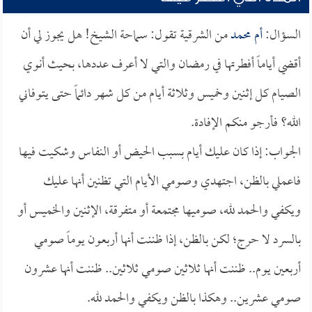
السؤال:
أم محمد
من الشرقية تقول: سماحة الشيخ! هل يجوز لي أن
أقضي أياماً أفطرتها في رمضان والتي لا أعرف عددها، بحيث أنوي
الصيام كل إثنين وخميس وثلاثة أيام من كل شهر دائماً حتى يتوفاني
الله؟ فأرجو منكم الإفادة.
الجواب: إذا كان عليك أيام بسبب الحيض أو النفاس وشكيت فيها
فاعملي بالظن، اجتهدي وصومي الأيام التي تظنين أنها عليك
ويكفي والحمد لله، صوميها مجتمعة أو متفرقة، الإثنين والخميس أو
بالسرد لا حرج؛ لكن بالظن، إذا ظننت أنها أربعون يوماً صومي
أربعين يوم.. ظننت أنها ثلاثين صومي ثلاثين.. ظننت أنها عشرون
صومي عشرين.. وهكذا بالظن ويكفي والحمد لله.