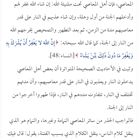
المعاصي، فإن أهل المعاصي تحت مشيئة الله: إن شاء الله غفر لهم
وأدخلهم الجنة من أول وهلة، وإن شاء عذبهم في النار على قدر
معاصيهم مدة من الزمن، ثم بعد التطهير والتمحيص يخرجهم الله
من النار إلى الجنة، كما قال الله سبحانه:
إِنَّ اللَّهَ لا يَغْفِرُ أَنْ يُشْرَكَ بِهِ
وَيَغْفِرُ مَا دُونَ ذَلِكَ لِمَنْ يَشَاءُ
[النساء:48].
وثبت في الأحاديث الصحيحة المتواترة أن بعض أهل المعاصي
يدخلون النار ويعذبون في النار على قدر معاصيهم، وأن مدتهم
تختلف في النار، تتفاوت مددهم في النار، فإذا طهروا أخرجوا من
النار إلى الجنة.
فالواجب الحذر من سائر المعاصي النمامة وغيرها، والنمام هو الذي
ينقل كلام الناس، ينقل الكلام الذي يسبب الفتنة، يقول: قال فيك