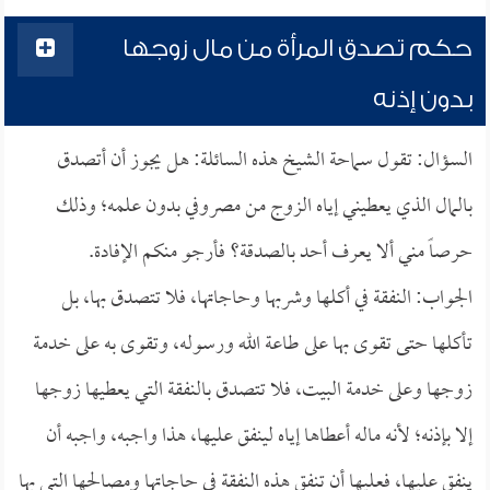
حكم تصدق المرأة من مال زوجها
بدون إذنه
السؤال: تقول سماحة الشيخ هذه السائلة: هل يجوز أن أتصدق
بالمال الذي يعطيني إياه الزوج من مصروفي بدون علمه؛ وذلك
حرصاً مني ألا يعرف أحد بالصدقة؟ فأرجو منكم الإفادة.
الجواب: النفقة في أكلها وشربها وحاجاتها، فلا تتصدق بها، بل
تأكلها حتى تقوى بها على طاعة الله ورسوله، وتقوى به على خدمة
زوجها وعلى خدمة البيت، فلا تتصدق بالنفقة التي يعطيها زوجها
إلا بإذنه؛ لأنه ماله أعطاها إياه لينفق عليها، هذا واجبه، واجبه أن
ينفق عليها، فعليها أن تنفق هذه النفقة في حاجاتها ومصالحها التي بها