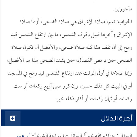
مأجورين.
الجواب: نعم، صلاة الإشراق هي صلاة الضحى، أولها صلاة
الإشراق وآخرها قبيل وقوف الشمس، ما بين ارتفاع الشمس قيد
رمح إلى أن تقف هذا كله صلاة ضحى، والأفضل أن تكون صلاة
الضحى حين ترمض الفصال، حين يشتد الضحى هذا هو الأفضل،
وإذا صلاها في أول الوقت عند ارتفاع الشمس قيد رمح في المسجد
أو في البيت كل ذلك حسن، وإن كرر صلى أربع ركعات أو ست
ركعات أو ثمان ركعات أو أكثر فكله خير.
أجرة الدلال
السؤال: جزاكم الله خيراً! السائل -يا سماحة الشيخ!-
أبو عبد