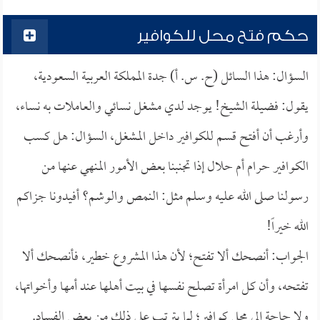
حكم فتح محل للكوافير
السؤال: هذا السائل (ح. س. أ) جدة المملكة العربية السعودية،
يقول: فضيلة الشيخ! يوجد لدي مشغل نسائي والعاملات به نساء،
وأرغب أن أفتح قسم للكوافير داخل المشغل، السؤال: هل كسب
الكوافير حرام أم حلال إذا تجنبنا بعض الأمور المنهي عنها من
رسولنا صلى الله عليه وسلم مثل: النمص والوشم؟ أفيدونا جزاكم
الله خيراً!
الجواب: أنصحك ألا تفتح؛ لأن هذا المشروع خطير، فأنصحك ألا
تفتحه، وأن كل امرأة تصلح نفسها في بيت أهلها عند أمها وأخواتها،
ولا حاجة إلى محل كوافير؛ لما يترتب على ذلك من بعض الفساد.