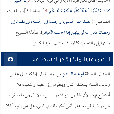
الحديث مطلق لكن تقيده الآية وهي قوله سبحانه:
إِنْ تَجْتَنِبُوا
كَبَائِرَ مَا تُنْهَوْنَ عَنْهُ نُكَفِّرْ عَنْكُمْ سَيِّئَاتِكُمْ
[النساء:31]، والحديث
الصحيح: (
الصلوات الخمس، والجمعة إلى الجمعة، ورمضان إلى
رمضان كفارات لما بينهن إذا اجتنب الكبائر
)، فهكذا التسبيح
والتهليل والتحميد كفارة إذا اجتنب العبد الكبائر.
النهي عن المنكر قدر الاستطاعة
السؤال: السائلة
أم عبد الرحمن
من جدة تقول: إذا كنت في مجلس
وكانت النساء يتحدثن كثيراً ويتطرقن إلى الغيبة والنميمة فلا
أستطيع نهين؛ لأن أغلبهن كبيرات في السن، ولا يفهمن ما سأقوله
لهن، ولا يقبلن به، علماً بأنني أنكر ذلك في قلبي، هل علي إثم وأنا لا