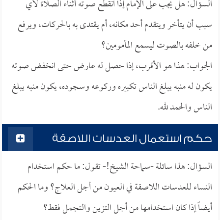
السؤال: هل يجب على الإمام إذا انقطع صوته أثناء الصلاة لأي
سبب أن يتأخر ويتقدم أحد مكانه، أم يقتدى به بالحركات، ويرفع
من خلفه بالصوت ليسمع المأمومين؟
الجواب: هذا هو الأقرب، إذا حصل له عارض حتى انخفض صوته
يكون له منبه يبلغ الناس تكبيره وركوعه وسجوده، يكون منبه يبلغ
الناس والحمد لله.
حكم استعمال العدسات اللاصقة
السؤال: هذا سائلة -سماحة الشيخ!- تقول: ما حكم استخدام
النساء للعدسات اللاصقة في العيون من أجل العلاج؟ وما الحكم
أيضاً إذا كان استخدامها من أجل التزين والتجمل فقط؟