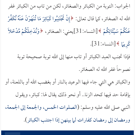
الجواب: التوبة من الكبائر والصغائر، لكن من تاب من الكبائر غفر
الله له الصغائر، كما قال تعالى:
إِنْ تَجْتَنِبُوا كَبَائِرَ مَا تُنْهَوْنَ عَنْهُ نُكَفِّرْ
عَنْكُمْ سَيِّئَاتِكُمْ
[النساء:31]يعني: الصغائر،
وَنُدْخِلْكُمْ مُدْخَلًا
كَرِيمًا
[النساء:31].
فإذا تجنب العبد الكبائر أو تاب منها إلى الله توبة صحيحة توبة
نصوحاً غفر الله له الصغائر.
والكبائر هي التي جاء فيها الوعيد بالنار أو بغضب الله أو باللعنة، أو
بإقامة حد فيها كحد الزنا.. أو نحو ذلك يقال لها: كبائر، ويقول
النبي صلى الله عليه وسلم: (
الصلوات الخمس، والجمعة إلى الجمعة،
ورمضان إلى رمضان كفارات لما بينهن إذا اجتنب الكبائر
).