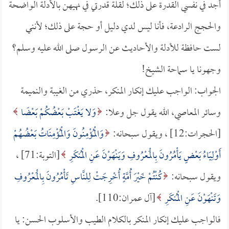
أجد في نفسي القدرة على ذلك؛ لقلة قدرتي في نهيهن بالأدلة الواضحة
والحجج الرادعة، فأنا ليس لدي دليل أو حجة على ذلك؛ لأنني
لست حافظة للأدلة والأحاديث عن الرسول صلى الله عليه وسلم؟
وجهونا يا سماحة الشيخ!
الجواب: الواجب عليك إنكار المنكر، حذري من الغيبة والنميمة
وسائر المعاصي، الله يقول جل وعلا:
وَلا يَغْتَبْ بَعْضُكُمْ بَعْضًا
[الحجرات:12] ، ويقول سبحانه:
وَالْمُؤْمِنُونَ وَالْمُؤْمِنَاتُ بَعْضُهُمْ
أَوْلِيَاءُ بَعْضٍ يَأْمُرُونَ بِالْمَعْرُوفِ وَيَنْهَوْنَ عَنِ الْمُنكَرِ
[التوبة:71] ،
ويقول سبحانه:
كُنْتُمْ خَيْرَ أُمَّةٍ أُخْرِجَتْ لِلنَّاسِ تَأْمُرُونَ بِالْمَعْرُوفِ
وَتَنْهَوْنَ عَنِ الْمُنكَرِ
[آل عمران:110].
فالواجب عليك إنكار المنكر بالكلام الطيب والأسلوب الحسن: يا