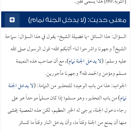
[التوبة:60] هذا يسمى فقير.
معنى حديث: (لا يدخل الجنة نمام)
السؤال: هذا السائل -يا فضيلة الشيخ- يقول في هذا السؤال: سماحة
الشيخ! وجهونا واشرحوا لنا- أثابكم الله- قول الرسول صلى الله
عليه وسلم: (
لا يدخل الجنة نمام
)، مع أن صاحب هذه النميمة
مسلم ومؤمن والحمد لله؟ وجهونا مأجورين.
الجواب: هذا من باب الوعيد؛ للتحذير من النمامة: (
لا يدخل الجنة
نمام
) من باب التحذير، وهو مسلم؛ إذا كان مسلماً موحداً هو على
رجاء دخول الجنة، يرجى له الخير العظيم، لكن هذه المعصية يخشى
منها أن يمنع من الجنة وقتاً ما، وأن يدخل النار وقتاً ما كسائر