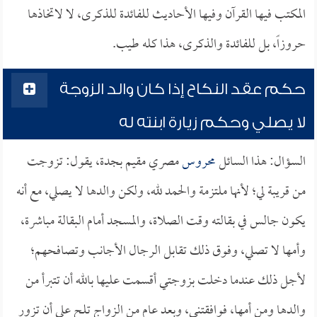
المكتب فيها القرآن وفيها الأحاديث للفائدة للذكرى، لا لاتخاذها
حروزاً، بل للفائدة والذكرى، هذا كله طيب.
حكم عقد النكاح إذا كان والد الزوجة
لا يصلي وحكم زيارة ابنته له
السؤال: هذا السائل
محروس
مصري مقيم بجدة، يقول: تزوجت
من قريبة لي؛ لأنها ملتزمة والحمد لله، ولكن والدها لا يصلي، مع أنه
يكون جالس في بقالته وقت الصلاة، والمسجد أمام البقالة مباشرة،
وأمها لا تصلي، وفوق ذلك تقابل الرجال الأجانب وتصافحهم؛
لأجل ذلك عندما دخلت بزوجتي أقسمت عليها بالله أن تتبرأ من
والدها ومن أمها، فوافقتني، وبعد عام من الزواج تلح علي أن تزور