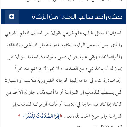
حكم أخذ طالب العلم من الزكاة
السؤال: السائل طالب علم شرعي يقول: هل لطالب العلم الشرعي
والذي ليس لديه من المال ما يكفيه للدراسة مثل السكنى، والنفقة،
والمواصلات، وبقي عليه حوالي خمس سنوات دراسة، السؤال: هل
يجوز له أن يأخذ شيء من الصدقة أم لا يجوز؟ جزاكم الله خيراً!
الجواب: إذا كان في حاجة إليها لحاجاته الضرورية ملابسه أو السيارة
التي يستقلها للذهاب إلى الدراسة أو ما أشبه ذلك جاز له الأخذ من
الزكاة إذا كان فيه حاجة في ملابسه أو مأكله أو مركبه للذهاب إلى
الدراسة والرجوع الحمد لله، نعم.
إِنَّمَا الصَّدَقَاتُ لِلْفُقَرَاءِ