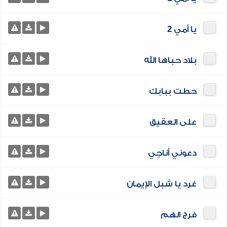
يا أمي 2
بلاد حباها الله
حطت ببابك
على العقيق
دعوني أناجي
غرد يا شبل الإيمان
فرج الهم