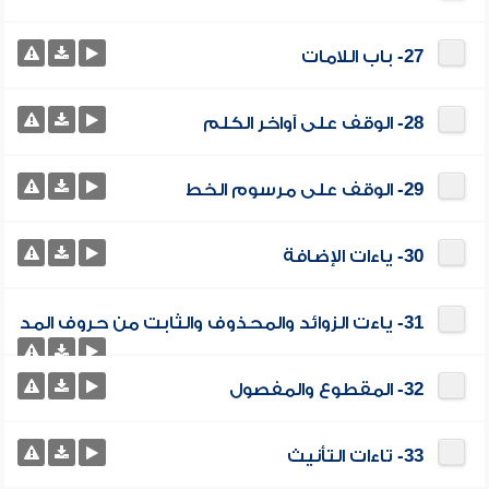
27- باب اللامات
28- الوقف على آواخر الكلم
29- الوقف على مرسوم الخط
30- ياءات الإضافة
31- ياءت الزوائد والمحذوف والثابت من حروف المد
32- المقطوع والمفصول
33- تاءات التأنيث