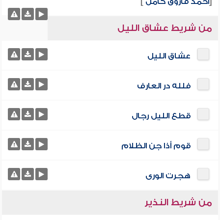
[
أحمد فاروق كامل
]
من شريط عشاق الليل
عشاق الليل
فلله در العارف
قطع الليل رجال
قوم أذا جن الظلام
هجرت الورى
من شريط النذير