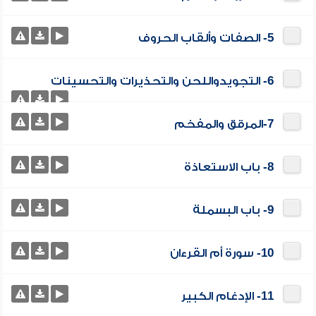
5- الصفات وألقاب الحروف
6- التجويدواللحن والتحذيرات والتحسينات
7-المرقق والمفخم
8- باب الاستعاذة
9- باب البسملة
10- سورة أم القرءان
11- الإدغام الكبير