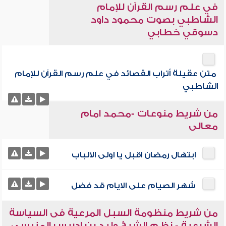
في علم رسم القرآن للإمام
الشاطبي بصوت محمود داود
دسوقي خطابي
متن عقيلة أتراب القصائد في علم رسم القرآن للإمام
الشاطبي
من شريط منوعات -محمد امام
معالى
ابتهال رمضان اقبل يا اولى الالباب
شهر الصيام على الايام قد فضل
من شريط منظومة السبل المرعية فى السياسة
الشرعية - نظم الشيخ وليد بن إدريس المنيسى