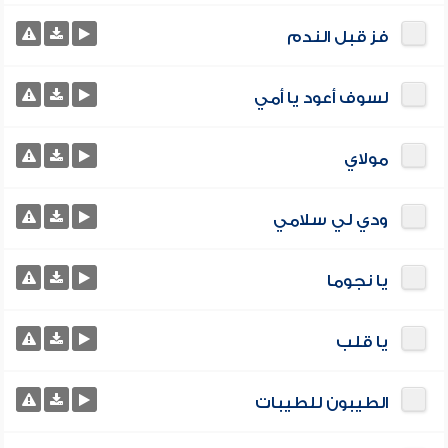
فز قبل الندم
لسوف أعود يا أمي
مولاي
ودي لي سلامي
يا نجوما
يا قلب
الطيبون للطيبات