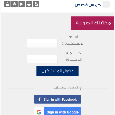
خمس قصص
مكتبتك الصوتية
اسم
المستخدم:
كـلـــمـة
الـمـــــرور:
دخول المشتركين
أو الدخول بحساب