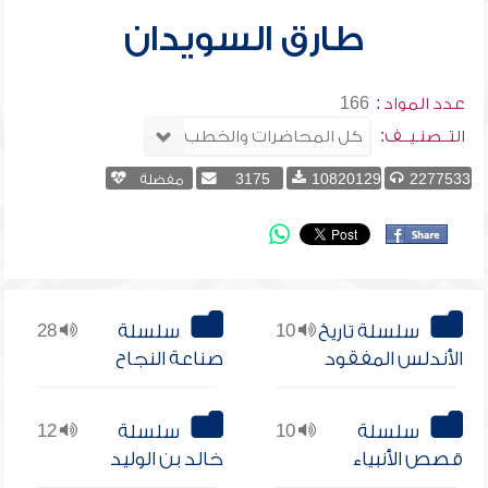
طارق السويدان
عدد المواد :
166
التــصنـيــف:
2277533
10820129
3175
مفضلة
سلسلة تاريخ
10
سلسلة
28
الأندلس المفقود
صناعة النجاح
سلسلة
10
سلسلة
12
قصص الأنبياء
خالد بن الوليد