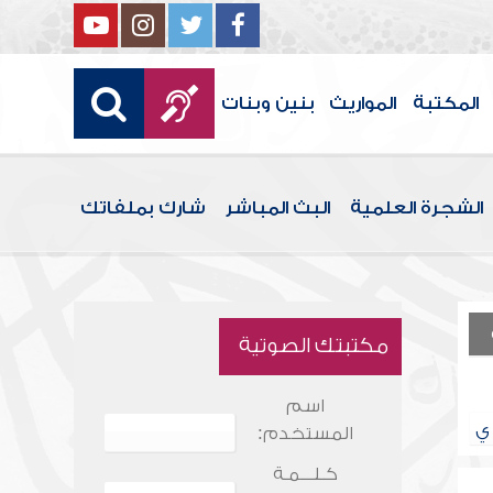
المكتبة
المواريث
بنين وبنات
الشجرة العلمية
البث المباشر
شارك بملفاتك
مكتبتك الصوتية
اسم
ي
المستخدم:
كـلـــمـة