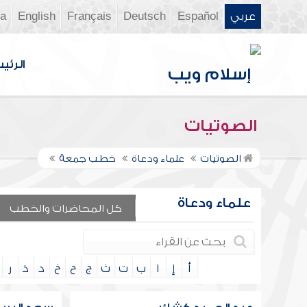
عربي
Español
Deutsch
Français
English
ia
الرئي
الصوتيات
الصوتيات
علماء ودعاة
خطب جمعة
علماء ودعاة
كل المحاضرات والخطب
أ
إ
ا
ب
ت
ث
ج
ح
خ
د
ذ
ر