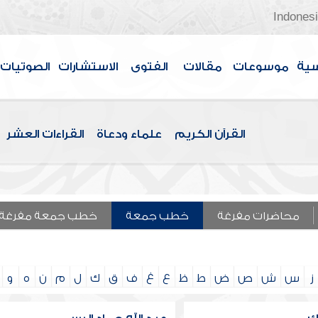
Indones
سية
موسوعات
مقالات
الفتوى
الاستشارات
الصوتيات
القرآن الكريم
علماء ودعاة
القراءات العشر
محاضرات مفرغة
خطب جمعة
خطب جمعة مفرغة
ز
س
ش
ص
ض
ط
ظ
ع
غ
ف
ق
ك
ل
م
ن
ه
و