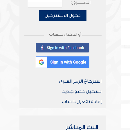
الـمـــــرور:
دخول المشتركين
أو الدخول بحساب
استرجاع الرمز السري
تسجيل عضو جديد
إعادة تفعيل حساب
البث المباشر