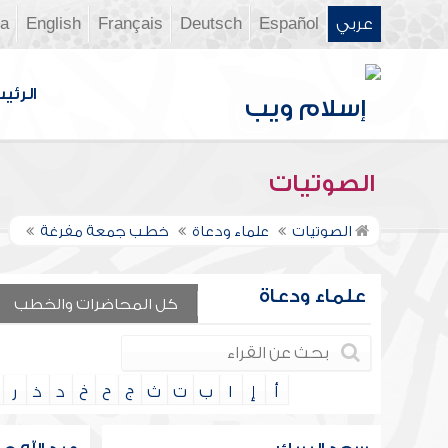
عربي
Español
Deutsch
Français
English
ia
الرئي
الصوتيات
الصوتيات
علماء ودعاة
خطب جمعة مفرغة
علماء ودعاة
كل المحاضرات والخطب
أ
إ
ا
ب
ت
ث
ج
ح
خ
د
ذ
ر