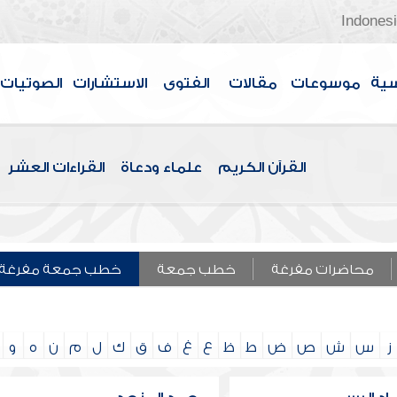
Indones
سية
موسوعات
مقالات
الفتوى
الاستشارات
الصوتيات
القرآن الكريم
علماء ودعاة
القراءات العشر
محاضرات مفرغة
خطب جمعة
خطب جمعة مفرغة
ز
س
ش
ص
ض
ط
ظ
ع
غ
ف
ق
ك
ل
م
ن
ه
و