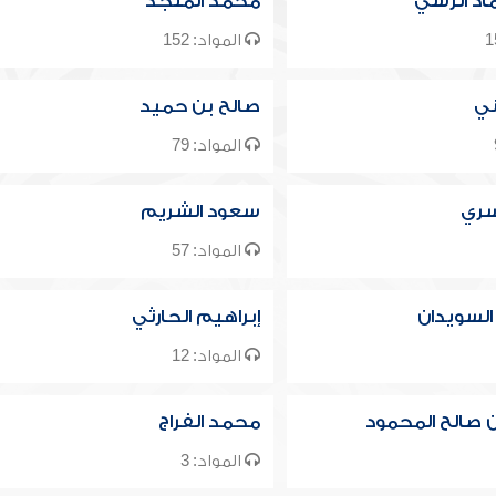
ماد الرسي
محمد المنجد
المواد: 152
ني
صالح بن حميد
المواد: 79
سري
سعود الشريم
المواد: 57
 السويدان
إبراهيم الحارثي
المواد: 12
 صالح المحمود
محمد الفراج
المواد: 3