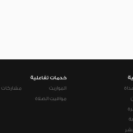
ية
خدمات تفاعلية
داة
المواريث
مشاركات ال
مواقيت الصلاة
رة
ة
عشر