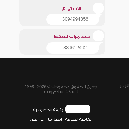
الاستماع
3094994356
عدد مرات الحفظ
839612492
زوار
جميع الحقوق محفوظة © 2026 - 1998
لشبكة إسلام ويب
وثيقة الخصوصية
اتفاقية الخدمة
اتصل بنا
من نحن