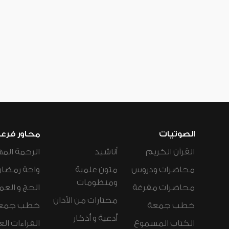
الصوتيات
محاور فرع
القرآن الكريم
أناشيد
الرحمة المه
محاضرات ودروس
متون علمية
واحة رمضان
ومنظومات
محاضرات مفرغة
الحج و العم
مختارات من الأذان
خطب جمعة
خطب جمع
أدعية و أذكار
الكتاب المسموع
القراءات ال