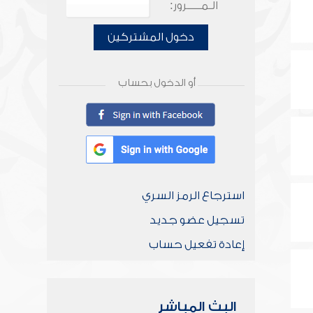
الـمـــــرور:
دخول المشتركين
أو الدخول بحساب
استرجاع الرمز السري
تسجيل عضو جديد
إعادة تفعيل حساب
البث المباشر