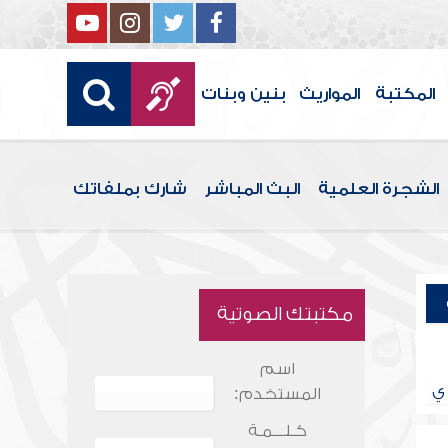
المكتبة
المواريث
بنين وبنات
الشجرة العلمية
البث المباشر
شارك بملفاتك
مكتبتك الصوتية
اسم
ي
المستخدم:
كـلـــمـة