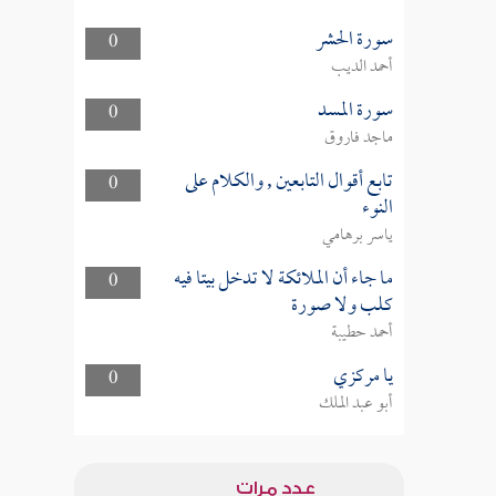
سورة الحشر
0
أحمد الديب
سورة المسد
0
ماجد فاروق
تابع أقوال التابعين , والكلام على
0
النوء
ياسر برهامي
ما جاء أن الملائكة لا تدخل بيتا فيه
0
كلب ولا صورة
أحمد حطيبة
يا مركزي
0
أبو عبد الملك
عدد مرات