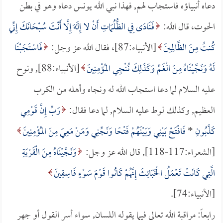
دعاه أنبياؤه فاستجاب لهم, فهذا نبي الله يونس دعاه وهو في بطن
الحوت، قال الله:
فَنَادَى فِي الظُّلُمَاتِ أَنْ لا إِلَهَ إِلَّا أَنْتَ سُبْحَانَكَ إِنِّي
كُنتُ مِنَ الظَّالِمِينَ
[الأنبياء:87]، فقال الله عز وجل:
فَاسْتَجَبْنَا
لَهُ وَنَجَّيْنَاهُ مِنَ الْغَمِّ وَكَذَلِكَ نُنْجِي المُؤْمِنِينَ
[الأنبياء:88], ونوح
عليه السلام لما دعا استجاب الله له ونجاه وأهله من الكرب
العظيم, وكذلك لوط عليه السلام, لما دعا فقال:
رَبِّ إِنَّ قَوْمِي
كَذَّبُونِ
*
فَافْتَحْ بَيْنِي وَبَيْنَهُمْ فَتْحًا وَنَجِّنِي وَمَنْ مَعِيَ مِنَ المُؤْمِنِينَ
[الشعراء:117-118], قال الله عز وجل:
وَنَجَّيْنَاهُ مِنَ الْقَرْيَةِ
الَّتِي كَانَتْ تَعْمَلُ الْخَبَائِثَ إِنَّهُمْ كَانُوا قَوْمَ سَوْءٍ فَاسِقِينَ
[الأنبياء:74].
رابعاً: مراقبة الله تعالى فيما يقوله اللسان, سواء أسر القول أو جهر