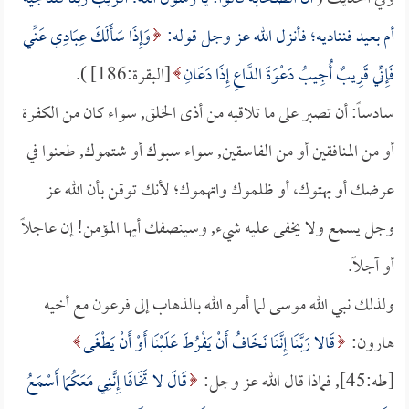
أم بعيد فنناديه؛ فأنزل الله عز وجل قوله:
وَإِذَا سَأَلَكَ عِبَادِي عَنِّي
فَإِنِّي قَرِيبٌ أُجِيبُ دَعْوَةَ الدَّاعِ إِذَا دَعَانِ
[البقرة:186] ).
سادساً: أن تصبر على ما تلاقيه من أذى الخلق, سواء كان من الكفرة
أو من المنافقين أو من الفاسقين, سواء سبوك أو شتموك, طعنوا في
عرضك أو بهتوك، أو ظلموك واتهموك؛ لأنك توقن بأن الله عز
وجل يسمع ولا يخفى عليه شيء, وسينصفك أيها المؤمن! إن عاجلاً
أو آجلاً.
ولذلك نبي الله موسى لما أمره الله بالذهاب إلى فرعون مع أخيه
هارون:
قَالا رَبَّنَا إِنَّنَا نَخَافُ أَنْ يَفْرُطَ عَلَيْنَا أَوْ أَنْ يَطْغَى
[طه:45], فماذا قال الله عز وجل:
قَالَ لا تَخَافَا إِنَّنِي مَعَكُمَا أَسْمَعُ