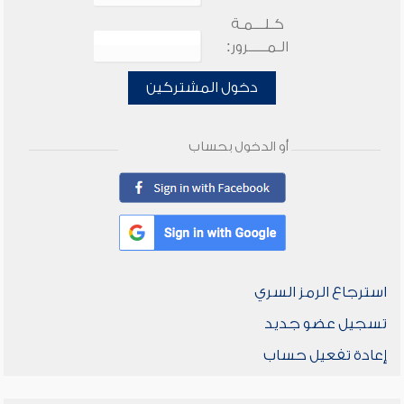
كـلـــمـة
الـمـــــرور:
دخول المشتركين
أو الدخول بحساب
استرجاع الرمز السري
تسجيل عضو جديد
إعادة تفعيل حساب