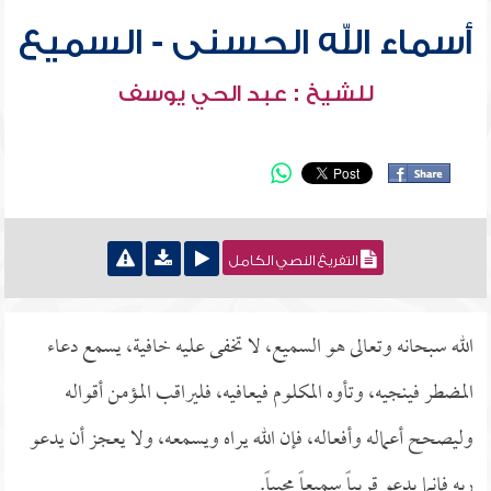
أسماء الله الحسنى - السميع
للشيخ : عبد الحي يوسف
التفريغ النصي الكامل
الله سبحانه وتعالى هو السميع، لا تخفى عليه خافية، يسمع دعاء
المضطر فينجيه، وتأوه المكلوم فيعافيه، فليراقب المؤمن أقواله
وليصحح أعماله وأفعاله، فإن الله يراه ويسمعه، ولا يعجز أن يدعو
ربه فإنما يدعو قريباً سميعاً مجيباً.