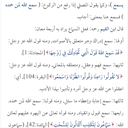
يسمع
)، وكما يقول المصلي إذا رفع من الركوع: (
سمع الله لمن حمده
) فسمع هنا بمعنى: أجاب.
قال
ابن القيم
رحمه: فعل السماع يراد به أربعة معان:
أولها: سمع إدراك وهو متعلق بالأصوات, ومنه قول الله عز وجل:
قَدْ سَمِعَ اللهُ قَوْلَ الَّتِي تُجَادِلُكَ فِي زَوْجِهَا
[المجادلة:1].
ثانيها: سمع فهم وعقل, ومتعلقه بالمعاني, ومنه قول الله عز وجل:
لا تَقُولُوا رَاعِنَا وَقُولُوا انظُرْنَا وَاسْمَعُوا
[البقرة:104], أي:
اعقلوا عن الله عز وجل أمره وتأدبوا بهذا الأدب.
ثالثها: سمع إجابة وإعطاء ما سئل, ومنه قولنا: سمع الله لمن حمده.
رابعها: سمع قبول وانقياد, ومنه قوله تعالى عن اليهود عليهم لعائن
الله:
سَمَّاعُونَ لِلْكَذِبِ أَكَّالُونَ لِلسُّحْتِ
[المائدة:42], (سماعون