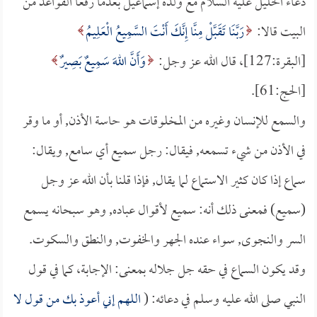
دعاء الخليل عليه السلام مع ولده إسماعيل بعدما رفعا القواعد من
البيت قالا:
رَبَّنَا تَقَبَّلْ مِنَّا إِنَّكَ أَنْتَ السَّمِيعُ الْعَلِيمُ
[البقرة:127]، قال الله عز وجل:
وَأَنَّ اللهَ سَمِيعٌ بَصِيرٌ
[الحج:61].
والسمع للإنسان وغيره من المخلوقات هو حاسة الأذن, أو ما وقر
في الأذن من شيء تسمعه, فيقال: رجل سميع أي سامع, ويقال:
سماع إذا كان كثير الاستماع لما يقال, فإذا قلنا بأن الله عز وجل
(سميع) فمعنى ذلك أنه: سميع لأقوال عباده, وهو سبحانه يسمع
السر والنجوى, سواء عنده الجهر والخفوت, والنطق والسكوت.
وقد يكون السماع في حقه جل جلاله بمعنى: الإجابة، كما في قول
النبي صلى الله عليه وسلم في دعائه: (
اللهم إني أعوذ بك من قول لا