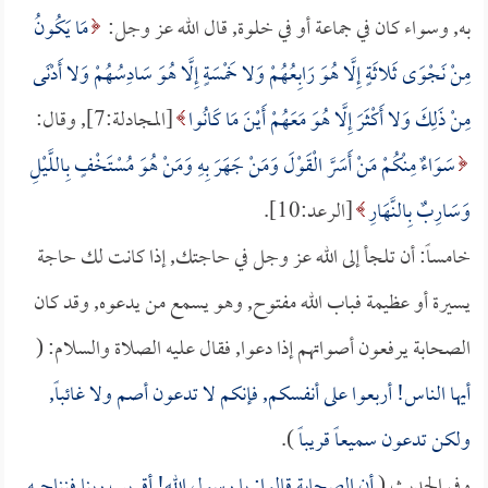
به, وسواء كان في جماعة أو في خلوة, قال الله عز وجل:
مَا يَكُونُ
مِنْ نَجْوَى ثَلاثَةٍ إِلَّا هُوَ رَابِعُهُمْ وَلا خَمْسَةٍ إِلَّا هُوَ سَادِسُهُمْ وَلا أَدْنَى
مِنْ ذَلِكَ وَلا أَكْثَرَ إِلَّا هُوَ مَعَهُمْ أَيْنَ مَا كَانُوا
[المجادلة:7], وقال:
سَوَاءٌ مِنْكُمْ مَنْ أَسَرَّ الْقَوْلَ وَمَنْ جَهَرَ بِهِ وَمَنْ هُوَ مُسْتَخْفٍ بِاللَّيْلِ
وَسَارِبٌ بِالنَّهَارِ
[الرعد:10].
خامساً: أن تلجأ إلى الله عز وجل في حاجتك, إذا كانت لك حاجة
يسيرة أو عظيمة فباب الله مفتوح, وهو يسمع من يدعوه, وقد كان
الصحابة يرفعون أصواتهم إذا دعوا, فقال عليه الصلاة والسلام: (
أيها الناس! أربعوا على أنفسكم, فإنكم لا تدعون أصم ولا غائباً,
ولكن تدعون سميعاً قريباً
).
وفي الحديث (
أن الصحابة قالوا: يا رسول الله! أقريب ربنا فنناجيه