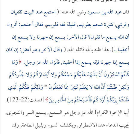
قال
عبد الله بن مسعود
رضي الله عنه: (
اجتمع عند البيت ثقفيان
وقرشي, كثيرة شحم بطونهم, قليلة فقه قلوبهم, فقال أحدهم: أترون
أن الله يسمع ما نقول؟ قال الآخر: يسمع إن جهرنا ولا يسمع إن
أخفينا ..
), هذا ظنه بالله قاتله الله, (
وقال الآخر وهو أعقل: إن كان
يسمع إذا جهرنا فإنه يسمع إذا أخفينا, فأنزل الله عز وجل:
وَمَا
كُنْتُمْ تَسْتَتِرُونَ أَنْ يَشْهَدَ عَلَيْكُمْ سَمْعُكُمْ وَلا أَبْصَارُكُمْ وَلا جُلُودُكُمْ
وَلَكِنْ ظَنَنْتُمْ أَنَّ اللهَ لا يَعْلَمُ كَثِيرًا مِمَّا تَعْمَلُونَ
*
وَذَلِكُمْ ظَنُّكُمُ الَّذِي
ظَنَنتُمْ بِرَبِّكُمْ أَرْدَاكُمْ فَأَصْبَحْتُمْ مِنَ الْخَاسِرِينَ
[فصلت:22-23] ).
أيها الإخوة الكرام! الله عز وجل هو السميع, يسمع السر والنجوى,
يجيب الدعاء عند الاضطرار, ويكشف السوء ويقبل الطاعة, وقد