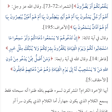
يَنْفَعُونَكُمْ أَوْ يَضُرُّونَ
[الشعراء:72-73]. وقال الله عز وجل:
أَلَهمْ أَرْجُلٌ يَمْشُونَ بِهَا أَمْ لَهمْ أَيْدٍ يَبْطِشُونَ بِهَا أَمْ لَهمْ أَعْيُنٌ يُبْصِرُونَ بِهَا
أَمْ لَهمْ آذَانٌ يَسْمَعُونَ بِهَا
[الأعراف:195].
وقال في آية ثالثة:
إِنْ تَدْعُوهُمْ لا يَسْمَعُوا دُعَاءَكُمْ وَلَوْ سَمِعُوا مَا
اسْتَجَابُوا لَكُمْ وَيَوْمَ الْقِيَامَةِ يَكْفُرُونَ بِشِرْكِكُمْ وَلا يُنَبِّئُكَ مِثْلُ خَبِيرٍ
[فاطر:14], وقال الله في آية رابعة:
وَمَنْ أَضَلُّ مِمَّنْ يَدْعُو مِنْ دُونِ
اللهِ مَنْ لا يَسْتَجِيبُ لَهُ إِلَى يَوْمِ الْقِيَامَةِ وَهُمْ عَنْ دُعَائِهِمْ غَافِلُونَ
[الأحقاف:5].
أيها الإخوة الكرام! المشركون لسوء ظنهم بالله ظنوا أنه سبحانه فقط
يسمع الكلام الذي يكون جهاراً, أما الكلام الذي يكون سراً أو
مخافتة أو نجوى فلا يسمعه جل وعلا.