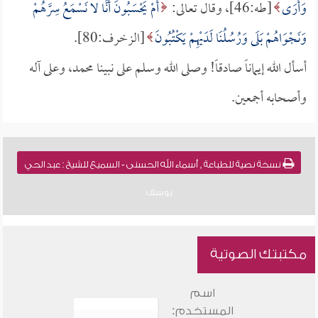
وَأَرَى
[طه:46]، وقال تعالى:
أَمْ يَحْسَبُونَ أَنَّا لا نَسْمَعُ سِرَّهُمْ
وَنَجْوَاهُمْ بَلَى وَرُسُلُنَا لَدَيْهِمْ يَكْتُبُونَ
[الزخرف:80].
أسأل الله إيماناً صادقاً! وصلى الله وسلم على نبينا محمد، وعلى آله
وأصحابه أجمعين.
نسخة نصية للطباعة , أسماء الله الحسنى - السميع للشيخ : عبد الحي
يوسف
مكتبتك الصوتية
اسم
المستخدم: