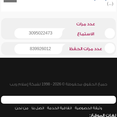
(...)
عدد مرات
3095022473
الاستماع
عدد مرات الحفظ
839926012
جميع الحقوق محفوظة © 2026 - 1998 لشبكة إسلام ويب
وثيقة الخصوصية
اتفاقية الخدمة
اتصل بنا
من نحن
لغات الموقع: