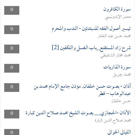
سورة الكافرون
0
معمر الإندونيسي
تيسير أصول الفقه للمبتدئين - الندب والمحرم
0
محمد حسن عبد الغفار
شرح زاد المستقنع_باب الغسل والتكفين [2]
0
محمد مختار الشنقيطي
سورة الذاريات
0
محمد جبريل
أذان - بصوت حسن خلفان. مؤذن جامع الإمام محمد بن
0
عبدالوهاب – قطر
حسن خلفان
الأذان -الحجازي__ بصوت الشيخ محمد صلاح الدين كبارة
0
محمد صلاح الدين كبارة
الليالي الخوالي
0