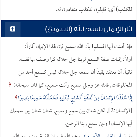
للكذب) أي: قابلون للكذب منقادون له.
آثار الإيمان باسم الله (السميع)
فإذا آمنت أيها المسلم! بأن الله سميع فإن لهذا الإيمان آثاراً:
أولاً: إثبات صفة السمع لربنا جل جلاله كما وصف بها نفسه.
ثانياً: أن تعتقد يقيناً أن سمعه جل جلاله ليس كسمع أحد من
المخلوقات, فالله عز وجل سميع وأنت سميع، كما قال سبحانه:
إِنَّا خَلَقْنَا الإِنسَانَ مِنْ نُطْفَةٍ أَمْشَاجٍ نَبْتَلِيهِ فَجَعَلْنَاهُ سَمِيعًا بَصِيرًا
[الإنسان:2], لكن شتان بين سمع وسمع, شتان شتان بين سمعك
أيها الإنسان! وبين سمع ربنا الرحمن.
يقول
أبو القاسم الأصبهاني
رحمه الله في بيان الفرق بين سمع الله