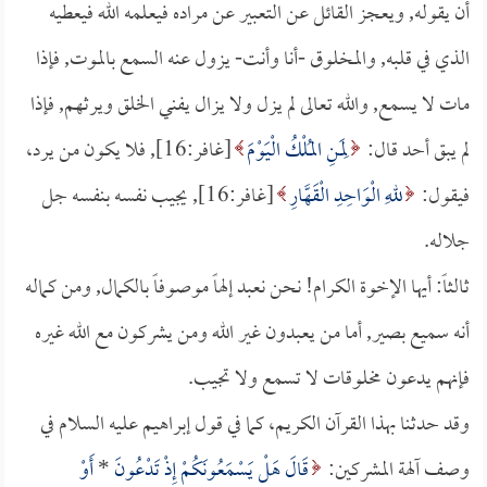
أن يقوله, ويعجز القائل عن التعبير عن مراده فيعلمه الله فيعطيه
الذي في قلبه, والمخلوق -أنا وأنت- يزول عنه السمع بالموت, فإذا
مات لا يسمع, والله تعالى لم يزل ولا يزال يفني الخلق ويرثهم, فإذا
لم يبق أحد قال:
لِمَنِ المُلْكُ الْيَوْمَ
[غافر:16], فلا يكون من يرد،
فيقول:
للهِ الْوَاحِدِ الْقَهَّارِ
[غافر:16], يجيب نفسه بنفسه جل
جلاله.
ثالثاً: أيها الإخوة الكرام! نحن نعبد إلهاً موصوفاً بالكمال, ومن كماله
أنه سميع بصير, أما من يعبدون غير الله ومن يشركون مع الله غيره
فإنهم يدعون مخلوقات لا تسمع ولا تجيب.
وقد حدثنا بهذا القرآن الكريم، كما في قول إبراهيم عليه السلام في
وصف آلهة المشركين:
قَالَ هَلْ يَسْمَعُونَكُمْ إِذْ تَدْعُونَ
*
أَوْ