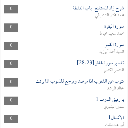
شرح زاد المستقنع_باب اللقطة
0
محمد مختار الشنقيطي
سورة البقرة
0
محمد سعيد خياط
سورة القمر
0
السيد أحمد أبوزيد
تفسير سورة غافر [23-28]
0
المنتصر الكتاني
تتوب عن الذنوب اذا مرضتا وترجع للذنوب اذا برئت
0
خالد الراشد
يا رفيق الدرب 1
0
سمير البشيري
الأشبال1
0
أبو عبد الملك