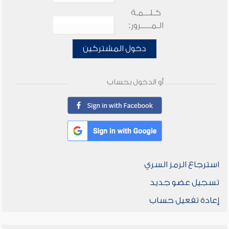
كـلـــمـة
الـمـــــرور:
دخول المشتركين
أو الدخول بحساب
استرجاع الرمز السري
تسجيل عضو جديد
إعادة تفعيل حساب