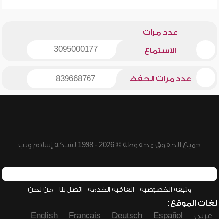
عدد مرات
3095000177
الاستماع
عدد مرات الحفظ
839668767
جميع الحقوق محفوظة © 2026 - 1998 لشبكة إسلام ويب
وثيقة الخصوصية
اتفاقية الخدمة
اتصل بنا
من نحن
لغات الموقع:
عربي
Español
Deutsch
Français
English