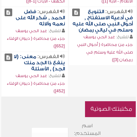
الأنعام - الآية [1])
الكهف - الآيات [1-8])
الفهرس:
التنويع
الفهرس:
فضل
في أدعية الاستفتاح ,
الحمد , شكر الله على
أحوال النبي صلى الله عليه
نعمه وآلائه
وسلم في ليالي رمضان
للشيخ:
عبد الحي يوسف
للشيخ:
عبد الحي يوسف
جزء من محاضرة ( ديوان الإفتاء
جزء من محاضرة ( أحوال النبي
[652])
صلى الله عليه وسلم في
الفهرس:
معنى: (لا
رمضان [3])
ينفع ذا الجد منك
الجد) , الأسئلة
للشيخ:
عبد الحي يوسف
جزء من محاضرة ( ديوان الإفتاء
[452])
مكتبتك الصوتية
اسم
المستخدم: