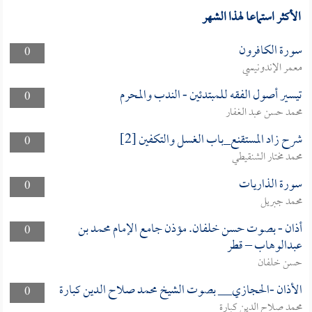
الأكثر استماعا لهذا الشهر
سورة الكافرون
0
معمر الإندونيسي
تيسير أصول الفقه للمبتدئين - الندب والمحرم
0
محمد حسن عبد الغفار
شرح زاد المستقنع_باب الغسل والتكفين [2]
0
محمد مختار الشنقيطي
سورة الذاريات
0
محمد جبريل
أذان - بصوت حسن خلفان. مؤذن جامع الإمام محمد بن
0
عبدالوهاب – قطر
حسن خلفان
الأذان -الحجازي__ بصوت الشيخ محمد صلاح الدين كبارة
0
محمد صلاح الدين كبارة