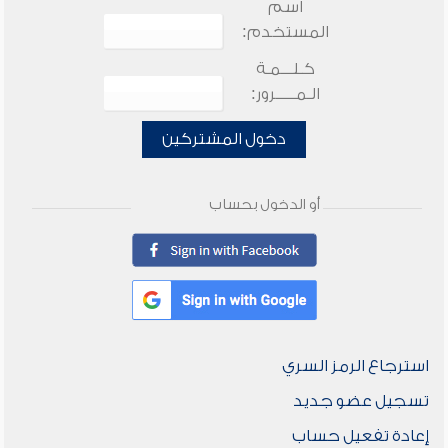
اسم
المستخدم:
كـلـــمـة
الـمـــــرور:
دخول المشتركين
أو الدخول بحساب
استرجاع الرمز السري
تسجيل عضو جديد
إعادة تفعيل حساب