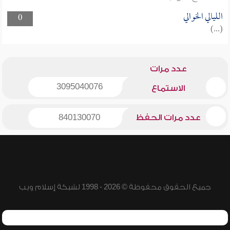
الليالي الخوالي
0
(...)
عدد مرات
3095040076
الاستماع
عدد مرات الحفظ
840130070
جميع الحقوق محفوظة © 2026 - 1998 لشبكة إسلام ويب