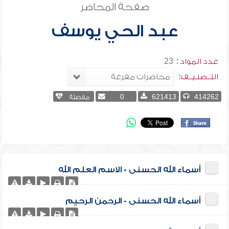
صفحة المحاضر
عبد الحي يوسف
عدد المواد :
23
التــصنـيــف:
414262
621413
0
مفضلة
أسماء الله الحسنى - الاسم العلم الله
أسماء الله الحسنى - الرحمن الرحيم