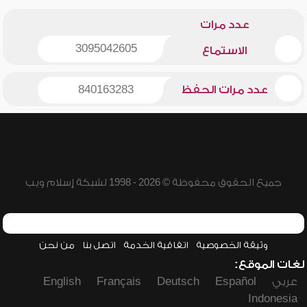
عدد مرات
3095042605
الاستماع
عدد مرات الحفظ
840163283
جميع الحقوق محفوظة © 2026 - 1998 لشبكة إسلام ويب
وثيقة الخصوصية
اتفاقية الخدمة
اتصل بنا
من نحن
لغات الموقع:
عربي
Español
Deutsch
Français
English
Indonesia