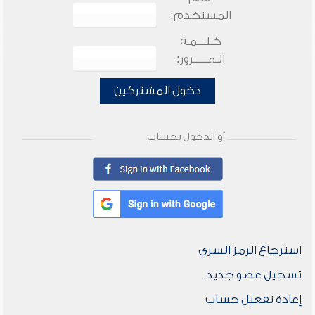
المستخدم:
كـلـــمـة
الـمـــــرور:
دخول المشتركين
أو الدخول بحساب
استرجاع الرمز السري
تسجيل عضو جديد
إعادة تفعيل حساب