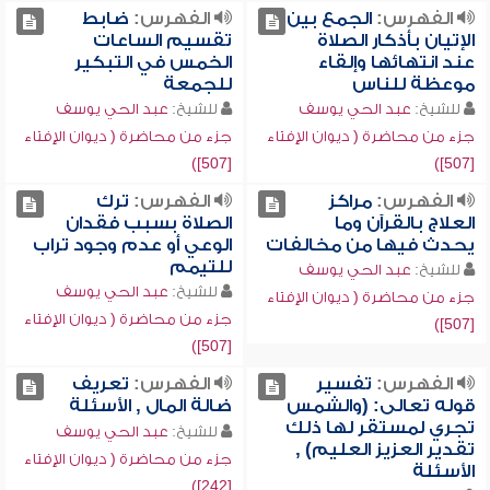
الفهرس:
الجمع بين
الفهرس:
ضابط
الإتيان بأذكار الصلاة
تقسيم الساعات
عند انتهائها وإلقاء
الخمس في التبكير
موعظة للناس
للجمعة
للشيخ:
عبد الحي يوسف
للشيخ:
عبد الحي يوسف
جزء من محاضرة ( ديوان الإفتاء
جزء من محاضرة ( ديوان الإفتاء
[507])
[507])
الفهرس:
مراكز
الفهرس:
ترك
العلاج بالقرآن وما
الصلاة بسبب فقدان
يحدث فيها من مخالفات
الوعي أو عدم وجود تراب
للتيمم
للشيخ:
عبد الحي يوسف
للشيخ:
عبد الحي يوسف
جزء من محاضرة ( ديوان الإفتاء
جزء من محاضرة ( ديوان الإفتاء
[507])
[507])
الفهرس:
تفسير
الفهرس:
تعريف
قوله تعالى: (والشمس
ضالة المال , الأسئلة
تجري لمستقر لها ذلك
للشيخ:
عبد الحي يوسف
تقدير العزيز العليم) ,
جزء من محاضرة ( ديوان الإفتاء
الأسئلة
[242])