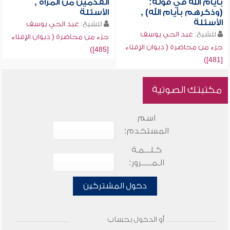
بأيام الله في قوله:
القدمين من المرأة ,
(وذكرهم بأيام الله) ,
الأسئلة
الأسئلة
للشيخ:
عبد الحي يوسف
للشيخ:
عبد الحي يوسف
جزء من محاضرة ( ديوان الإفتاء
جزء من محاضرة ( ديوان الإفتاء
[485])
[481])
مكتبتك الصوتية
اسم
المستخدم:
كـلـــمـة
الـمـــــرور:
دخول المشتركين
أو الدخول بحساب