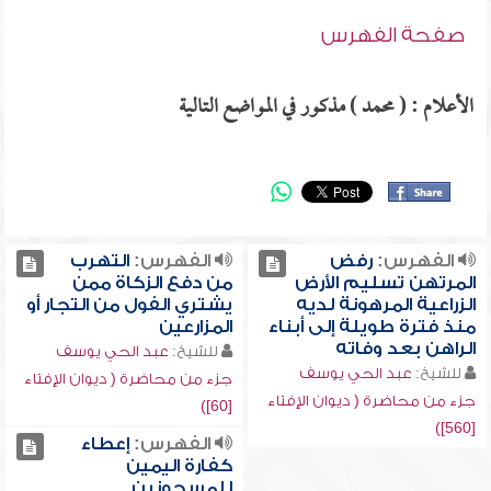
صفحة الفهرس
الأعلام : ( محمد ) مذكور في المواضع التالية
الفهرس:
رفض
الفهرس:
التهرب
المرتهن تسليم الأرض
من دفع الزكاة ممن
الزراعية المرهونة لديه
يشتري الفول من التجار أو
منذ فترة طويلة إلى أبناء
المزارعين
الراهن بعد وفاته
للشيخ:
عبد الحي يوسف
للشيخ:
عبد الحي يوسف
جزء من محاضرة ( ديوان الإفتاء
جزء من محاضرة ( ديوان الإفتاء
[60])
[560])
الفهرس:
إعطاء
كفارة اليمين
للمسجونين