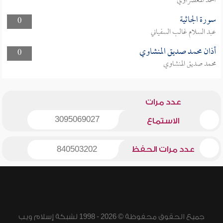
أحمد المعصراوي
سورة الجاثية
0
عبد السلام غالب السفياني
أذان محمد صديق المنشاوي
0
محمد صديق المنشاوي
عدد مرات
3095069027
الاستماع
عدد مرات الحفظ
840503202
جميع الحقوق محفوظة © 2026 - 1998 لشبكة إسلام ويب