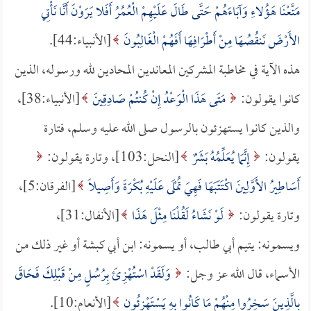
مَتَّعْنَا هَؤُلاءِ وَآبَاءَهُمْ حَتَّى طَالَ عَلَيْهِمْ الْعُمُرُ أَفَلا يَرَوْنَ أَنَّا نَأْتِي
الأَرْضَ نَنقُصُهَا مِنْ أَطْرَافِهَا أَفَهُمْ الْغَالِبُونَ
[الأنبياء:44].
هذه الآية في مخاطبة المشركين المعاندين المحادين لله ورسوله، الذين
كانوا يقولون:
مَتَى هَذَا الْوَعْدُ إِنْ كُنتُمْ صَادِقِينَ
[الأنبياء:38]،
والذين كانوا يستهزئون بالرسول صلى الله عليه وسلم، فتارة
يقولون:
إِنَّمَا يُعَلِّمُهُ بَشَرٌ
[النحل:103]، وتارة يقولون:
أَسَاطِيرُ الأَوَّلِينَ اكْتَتَبَهَا فَهِيَ تُمْلَى عَلَيْهِ بُكْرَةً وَأَصِيلاً
[الفرقان:5]،
وتارة يقولون:
لَوْ نَشَاءُ لَقُلْنَا مِثْلَ هَذَا
[الأنفال:31]،
ويسمونه: يتيم أبي طالب، أو يسمونه: ابن أبي كبشة أو غير ذلك من
الأسماء، قال الله عز وجل:
وَلَقَدْ اسْتُهْزِئَ بِرُسُلٍ مِنْ قَبْلِكَ فَحَاقَ
بِالَّذِينَ سَخِرُوا مِنْهُمْ مَا كَانُوا بِهِ يَسْتَهْزِئُون
[الأنعام:10].