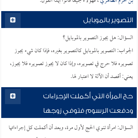
بن حزم الظاهري
، فهؤلاء جميعاً قالوا بهذا القول.
التصوير بالموبايل
السؤال: هل يجوز التصوير بالموبايل؟
الجواب: التصوير بالموبايل كالتصوير بغيره، فإذا كان شيء يجوز
تصويره فلا حرج في تصويره، وإذا كان لا يجوز تصويره فلا يجوز،
يعني: أقصد أن الآلة لا اعتبار لها.
حج المرأة التي أكملت الإجراءات
ودفعت الرسوم فتوفي زوجها
السؤال: امرأة تنوي الحج لأول مرة، وبعد أن أكملت كل إجراءاتها