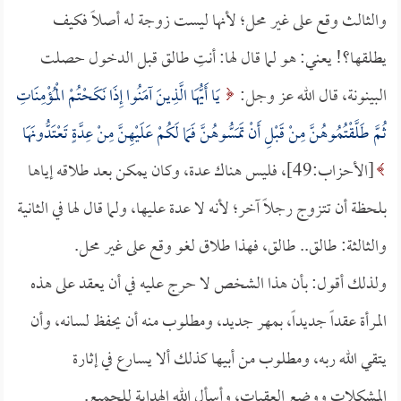
والثالث وقع على غير محل؛ لأنها ليست زوجة له أصلاً فكيف
يطلقها؟! يعني: هو لما قال لها: أنتِ طالق قبل الدخول حصلت
البينونة، قال الله عز وجل:
يَا أَيُّهَا الَّذِينَ آمَنُوا إِذَا نَكَحْتُمْ الْمُؤْمِنَاتِ
ثُمَّ طَلَّقْتُمُوهُنَّ مِنْ قَبْلِ أَنْ تَمَسُّوهُنَّ فَمَا لَكُمْ عَلَيْهِنَّ مِنْ عِدَّةٍ تَعْتَدُّونَهَا
[الأحزاب:49]، فليس هناك عدة، وكان يمكن بعد طلاقه إياها
بلحظة أن تتزوج رجلاً آخر؛ لأنه لا عدة عليها، ولما قال لها في الثانية
والثالثة: طالق.. طالق، فهذا طلاق لغو وقع على غير محل.
ولذلك أقول: بأن هذا الشخص لا حرج عليه في أن يعقد على هذه
المرأة عقداً جديداً، بمهر جديد، ومطلوب منه أن يحفظ لسانه، وأن
يتقي الله ربه، ومطلوب من أبيها كذلك ألا يسارع في إثارة
المشكلات ووضع العقبات، وأسأل الله الهداية للجميع.