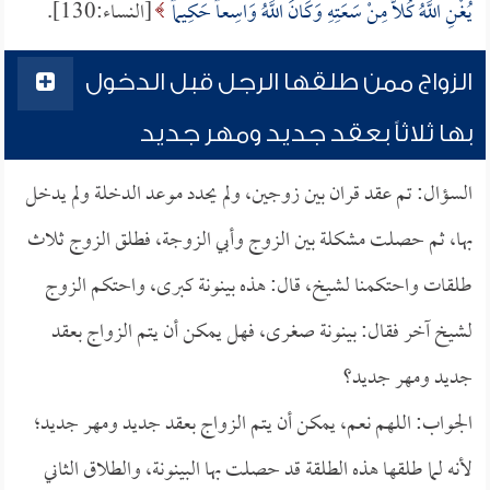
يُغْنِ اللَّهُ كُلاًّ مِنْ سَعَتِهِ وَكَانَ اللَّهُ وَاسِعاً حَكِيماً
[النساء:130].
الزواج ممن طلقها الرجل قبل الدخول
بها ثلاثاً بعقد جديد ومهر جديد
السؤال: تم عقد قران بين زوجين، ولم يحدد موعد الدخلة ولم يدخل
بها، ثم حصلت مشكلة بين الزوج وأبي الزوجة، فطلق الزوج ثلاث
طلقات واحتكمنا لشيخ، قال: هذه بينونة كبرى، واحتكم الزوج
لشيخ آخر فقال: بينونة صغرى، فهل يمكن أن يتم الزواج بعقد
جديد ومهر جديد؟
الجواب: اللهم نعم، يمكن أن يتم الزواج بعقد جديد ومهر جديد؛
لأنه لما طلقها هذه الطلقة قد حصلت بها البينونة، والطلاق الثاني