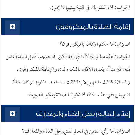
الجواب: لا، التشريك في النية بينهما لا يجوز.
إقامة الصلاة بالميكروفون
السؤال: ما حكم الإقامة بالميكروفون؟
الجواب: هذه مطلوبة؛ لأننا في زمان كثير ضجيجه، قليل انتباه الناس
فيه، فلا بد أن يكون الأذان بالميكروفون والإقامة بالميكروفون،
والصلاة كذلك، اللهم إلا إذا كانت المساجد متقاربة، وكان هناك
تشويش ففي هذه الحالة لا تكون الصلاة بمكبر الصوت.
إفتاء العالم بحل الغناء والمعازف
السؤال: ما رأي الدين في العالم الذي يحل الغناء والمعازف؟