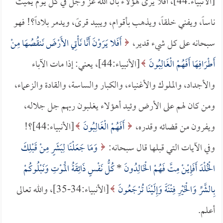
[الأنبياء:44]، أفلا يرى هؤلاء بأن الله عز وجل في كل يوم يميت
ناساً، ويفني خلقاً، ويذهب بأقوام، ويبيد قرىً، ويدمر بلاداً؟! فهو
سبحانه على كل شيء قدير،
أَفَلا يَرَوْنَ أَنَّا نَأْتِي الأَرْضَ نَنقُصُهَا مِنْ
أَطْرَافِهَا أَفَهُمْ الْغَالِبُونَ
[الأنبياء:44]، يعني: إذا مات الآباء
والأجداد، والملوك والأغنياء، والكبار والساسة، والقادة والزعماء،
ومن كان لهم على الأرض وئيد أهؤلاء يغلبون ربهم جل جلاله،
ويفرون من قضائه وقدره،
أَفَهُمْ الْغَالِبُونَ
[الأنبياء:44]؟!
وفي الآيات التي قبلها قال سبحانه:
وَمَا جَعَلْنَا لِبَشَرٍ مِنْ قَبْلِكَ
الْخُلْدَ أَفَإِيْنْ مِتَّ فَهُمْ الْخَالِدُونَ
*
كُلُّ نَفْسٍ ذَائِقَةُ الْمَوْتِ وَنَبْلُوكُمْ
بِالشَّرِّ وَالْخَيْرِ فِتْنَةً وَإِلَيْنَا تُرْجَعُونَ
[الأنبياء:34-35]، والله تعالى
أعلم.