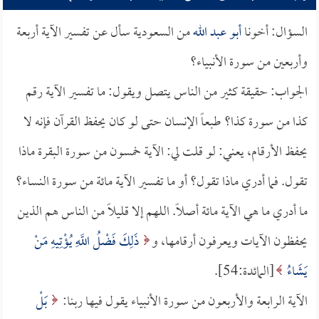
السؤال: أخونا
أبو عبد الله
من السعودية سأل عن تفسير الآية أربعة
وأربعين من سورة الأنبياء؟
الجواب: حقيقة كثير من الناس يتصل ويقول: ما تفسير الآية رقم
كذا من سورة كذا؟ طبعاً الإنسان حتى لو كان يحفظ القرآن فإنه لا
يحفظ الأرقام، يعني: لو قلت لي: الآية خمسون من سورة البقرة ماذا
تقول. فما أدري ماذا تقول؟ أو ما تفسير الآية مائة من سورة النساء؟
ما أدري ما هي الآية مائة أصلاً. اللهم إلا قليلاً من الناس هم الذين
يحفظون الآيات ويعرفون أرقامها، و
ذَلِكَ فَضْلُ اللَّهِ يُؤْتِيهِ مَنْ
يَشَاءُ
[المائدة:54].
الآية الرابعة والأربعون من سورة الأنبياء يقول فيها ربنا:
بَلْ