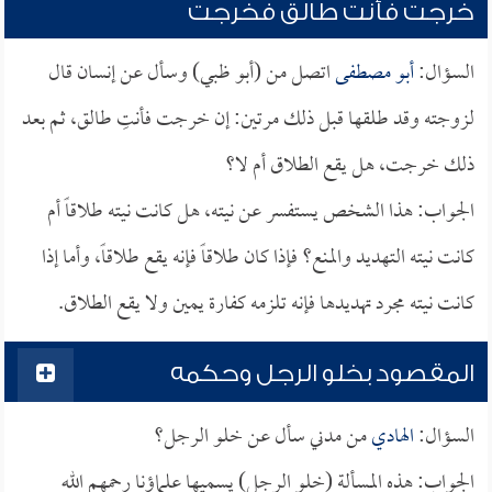
خرجت فأنت طالق فخرجت
السؤال:
أبو مصطفى
اتصل من (أبو ظبي) وسأل عن إنسان قال
لزوجته وقد طلقها قبل ذلك مرتين: إن خرجت فأنتِ طالق، ثم بعد
ذلك خرجت، هل يقع الطلاق أم لا؟
الجواب: هذا الشخص يستفسر عن نيته، هل كانت نيته طلاقاً أم
كانت نيته التهديد والمنع؟ فإذا كان طلاقاً فإنه يقع طلاقاً، وأما إذا
كانت نيته مجرد تهديدها فإنه تلزمه كفارة يمين ولا يقع الطلاق.
المقصود بخلو الرجل وحكمه
السؤال:
الهادي
من مدني سأل عن خلو الرجل؟
الجواب: هذه المسألة (خلو الرجل) يسميها علماؤنا رحمهم الله