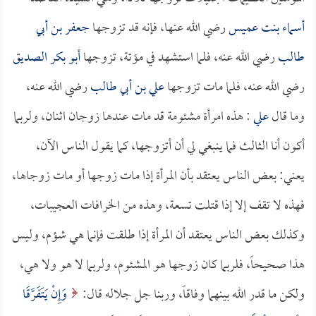
أسماء بنت عميس
رضي الله عنها، فإنه قد تزوجها
جعفر بن أبي
طالب
رضي الله عنه، فلما استشهد في مؤتة، تزوجها
أبو بكر الصديق
رضي الله عنه، فلما مات تزوجها
علي بن أبي طالب
رضي الله عنه،
وما قال
علي
: هذه امرأة مشئومة قد مات عندها زوجان اثنان، ولربما
أكون أنا الثالث فما ينبغي لي أن أتزوجها، كما يقول الناس الآن،
يعني: بعض الناس يعتقد بأن المرأة إذا مات زوجها أو مات زوجاها،
فهذه لا تقف إلا إذا قتلت تسعة، وهذه من الخرافات العجيبات،
وكذلك بعض الناس يعتقد أن المرأة إذا طلقت فإنما هي شؤم، وليس
هذا صحيحاً، فلربما كان زوجها هو المشئوم، ولربما لا هو ولا هي،
ولكن ما قدر الله بينهما وفاقاً، وربنا جل جلاله قال:
وَإِنْ يَتَفَرَّقَا