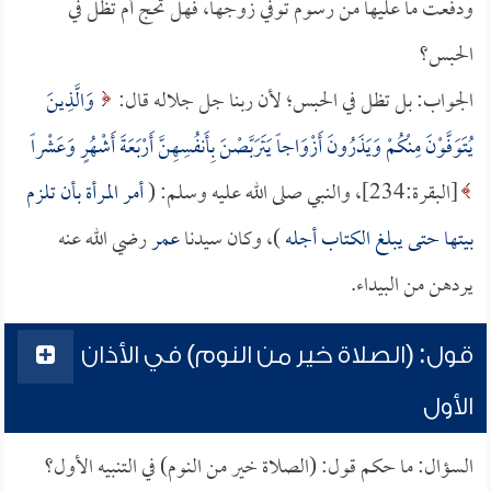
ودفعت ما عليها من رسوم توفي زوجها، فهل تحج أم تظل في
الحبس؟
الجواب: بل تظل في الحبس؛ لأن ربنا جل جلاله قال:
وَالَّذِينَ
يُتَوَفَّوْنَ مِنْكُمْ وَيَذَرُونَ أَزْوَاجاً يَتَرَبَّصْنَ بِأَنفُسِهِنَّ أَرْبَعَةَ أَشْهُرٍ وَعَشْراً
[البقرة:234]، والنبي صلى الله عليه وسلم: (
أمر المرأة بأن تلزم
بيتها حتى يبلغ الكتاب أجله
)، وكان سيدنا
عمر
رضي الله عنه
يردهن من البيداء.
قول: (الصلاة خير من النوم) في الأذان
الأول
السؤال: ما حكم قول: (الصلاة خير من النوم) في التنبيه الأول؟