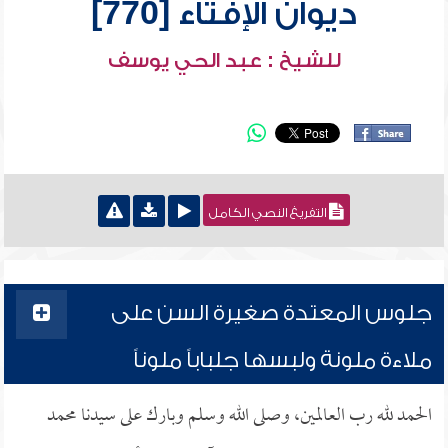
ديوان الإفتاء [770]
للشيخ : عبد الحي يوسف
التفريغ النصي الكامل
جلوس المعتدة صغيرة السن على
ملاءة ملونة ولبسها جلباباً ملوناً
الحمد لله رب العالمين، وصلى الله وسلم وبارك على سيدنا محمد