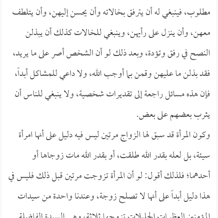
مطلوب، فينبغي له أن يترفق بخالاته وأن يحسن إليهن، وأن يتلطف
معهن، وأن ينزل على رأيهن، وينبغي للخالات كذلك أن يبذلن
النصح في رفق وتؤدة، وبعد ذلك لو أن الشخص أصر على ما يريد،
فقد بذلن ما عليهن وقمن بما أوجب الله، ولا داعي للمشاكل أبداً،
فإن هذه مسائل راجعة إلى تقديرات شخصية، ولا ينبغي للناس أن
يثرب بعضهم على بعض.
وكون المرأة قد سبق لها الزواج مرتين ليس فيه دليل على أنها امرأة
سيئة، بل لعله بقدر الله طلقت، أو بقدر الله مات زوجاها أو
أحدهما؛ فلذلك أقول: لو أن المرأة تزوجت مرتين قبل ذلك فليس في
هذا دليل أبداً على أنها لا تصلح زوجة، وعندنا واحدة من سيدات
المؤمنين العظيمات الجليلات تزوجها ثلاثة، وهي السيدة الفاضلة