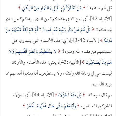
قل لهم يا محمد!
مَنْ يَكْلَؤُكُمْ بِاللَّيْلِ وَالنَّهَارِ مِنْ الرَّحْمَنِ
[الأنبياء:42]، أي: من الذي يحفظكم؟ من الذي يرعاكم؟ من الذي
يحوطكم؟
بَلْ هُمْ عَنْ ذِكْرِ رَبِّهِمْ مُعْرِضُونَ
*
أَمْ لَهُمْ آلِهَةٌ تَمْنَعُهُمْ مِنْ
دُونِنَا
[الأنبياء:42-43]، أي: هذه الأصنام التي يعبدونها هل
ستمنعهم من قضاء الله وقدره؟
لا يَسْتَطِيعُونَ نَصْرَ أَنفُسِهِمْ وَلا
هُمْ مِنَّا يُصْحَبُونَ
[الأنبياء:43]، يعني: هذه الأصنام والأوثان
ليست هي في رعاية الله وكنفه، ولا يستطيعون أن يمنعوا أنفسهم مما
يريد الله بهم.
ثم قال سبحانه:
بَلْ مَتَّعْنَا هَؤُلاءِ
[الأنبياء:44]، أي: هؤلاء
المشركين المعاندين،
وَآبَاءَهُمْ حَتَّى طَالَ عَلَيْهِمْ الْعُمُرُ