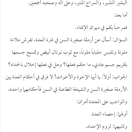
البشير النذير، والسراج المنير، وعلى آله وصحبه أجمعين.
أما بعد:
فمرحباً بكم في ديوان الإفتاء.
السؤال: أسأل عن أرملة صغيرة السن في فترة العدة، تفرش ملاءة
ملونة وتلبس جلباباً ملوناً، مع ثوب توتال أبيض وتمسح جسمها
بكريم جسم عادي، ما حكم فعلها؟ وهل في فعلها إخلال بالحداد؟
الجواب: أولاً: يا أيها الإخوة والأخوات! لا فرق في أحكام العدة بين
الأرملة صغيرة السن والشيخة الطاعنة في السن فأحكامهما واحدة،
والواجب على المعتدة أمران:
أولهما: إحصاء العدة.
وثانيهما: لزوم الإحداد.