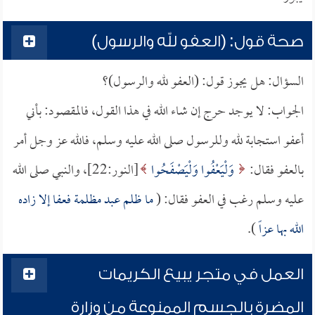
صحة قول: (العفو لله والرسول)
السؤال: هل يجوز قول: (العفو لله والرسول)؟
الجواب: لا يوجد حرج إن شاء الله في هذا القول، فالمقصود: بأني
أعفو استجابة لله وللرسول صلى الله عليه وسلم، فالله عز وجل أمر
بالعفو فقال:
وَلْيَعْفُوا وَلْيَصْفَحُوا
[النور:22]، والنبي صلى الله
عليه وسلم رغب في العفو فقال: (
ما ظلم عبد مظلمة فعفا إلا زاده
الله بها عزاً
).
العمل في متجر يبيع الكريمات
المضرة بالجسم الممنوعة من وزارة