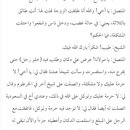
المتصل: يا أخي! والله أنا طلقت الزوجة قلت لها: أنتِ طالق
بالثلاثة، يعني: في حالة غضب، ودخل ناس وشفعوا واحتلت
المشكلة، فما الحكم؟
الشيخ: طيب! شكراً بارك الله فيك.
المتصل: يا مولانا! عرض علي دكان وطلب فيه (خلو رجل) حتى
يخرج منه، واستفسرت وسألت شيخاً عندنا فقال لي: يا أخي! لا
حرمة عليك ولا مشكلة، واتصلت على شيخ آخر في الخرطوم وقال
لي: لا حرمة عليك وتوكل على الله في ذلك، وعندي أخ في السعودية
اتصلت له أيضاً فقال لي: لا توجد فيه حرمة وتوكل، فاتفقت مع
الرجل على المبلغ واستلمت الدكان وأعطيته جزءاً والآن تبقى له