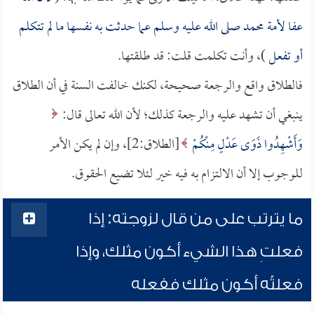
عفا لأمة محمد صلى الله عليه وسلم عما حدثت به نفسها ما لم تتكلم
أو تفعل
)، وأنت تكلمت قلت: قد طلقتها.
فالطلاق واقع والرجعة صحيحة، لكنك خالفت السنة في أن الطلاق
ينبغي أن تشهد عليه والرجعة كذلك؛ لأن الله تعالى قال:
وَأَشْهِدُوا ذَوَى عَدْلٍ مِنْكُمْ
[الطلاق:2]، وإن لم يكن الأمر
للوجوب إلا أن الالتزام به فيه خير لئلا تضيع الحقوق.
ما يترتب على من قال لزوجته: إذا
فعلتِ هذا الشيء أكون مثلك، وإذا
فعلتُه أكون مثلك ففعله