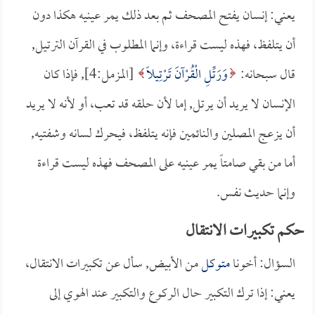
يعني: إنسان يفتح المصحف ثم بعد ذلك يمر عينيه هكذا دون
أن يتلفظ، فهذه ليست قراءة، وإنما المطلوب في القرآن الترتيل,
قال سبحانه:
وَرَتِّلِ الْقُرْآنَ تَرْتِيلًا
[المزمل:4], فإذا كان
الإنسان لا يريد أن يرتل, إما لأن حلقه قد تعب، أو لأنه لا يريد
أن يزعج المصلين والنائمين فإنه يتلفظ، فيحرك لسانه وشفتيه,
أما من بقي صامتاً يمر عينيه على المصحف فهذه ليست قراءة
وإنما حديث نفس.
حكم تكبيرات الانتقال
السؤال: أخونا
متوكل
من الأبيض, سأل عن تكبيرات الانتقال،
يعني: إذا ترك التكبير حال الركوع والتكبير عند الهوي إلى