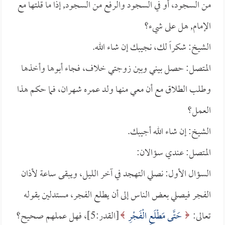
من السجود، أو في السجود والرفع من السجود, إذا ما قلتها مع
الإمام, هل على شيء؟
الشيخ: شكراً لك، نجيبك إن شاء الله.
المتصل: حصل بيني وبين زوجتي خلاف، فجاء أبوها وأخذها
وطلب الطلاق مع أن معي منها ولد عمره شهران، فما حكم هذا
العمل؟
الشيخ: إن شاء الله أجيبك.
المتصل: عندي سؤالان:
السؤال الأول: نصلي التهجد في آخر الليل، ويبقى ساعة لأذان
الفجر فيصلي بعض الناس إلى أن يطلع الفجر، مستدلين بقوله
تعالى:
حَتَّى مَطْلَعِ الْفَجْرِ
[القدر:5]، فهل عملهم صحيح؟