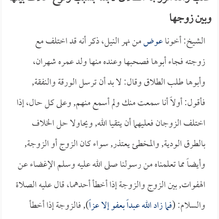
وبين زوجها
الشيخ: أخونا
عوض
من نهر النيل، ذكر أنه قد اختلف مع
زوجته فجاء أبوها فصحبها وعنده منها ولد عمره شهران،
وأبوها طلب الطلاق وقال: لا بد أن ترسل الورقة والنفقة,
فأقول: أولاً أنا سمعت منك ولم أسمع منهم, وعلى كل حال، إذا
اختلف الزوجان فعليهما أن يتقيا الله, ويحاولا حل الخلاف
بالطرق الودية, والمخطئ يعتذر, سواء كان الزوج أو الزوجة,
وأيضاً مما تعلمناه من رسولنا صلى الله عليه وسلم الإغضاء عن
الهفوات, بين الزوج والزوجة إذا أخطأ أحدهما، قال عليه الصلاة
والسلام: (
فما زاد الله عبداً بعفو إلا عزاً
), فالزوجة إذا أخطأ