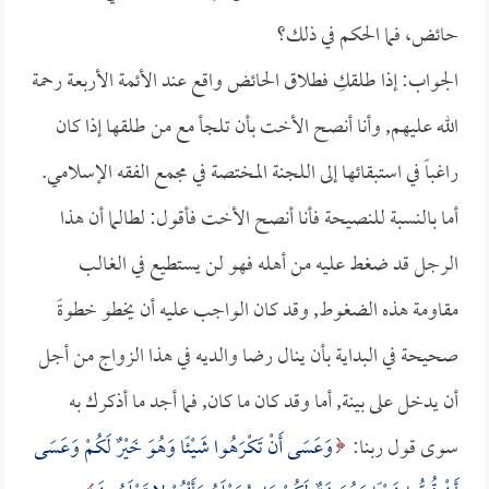
حائض، فما الحكم في ذلك؟
الجواب: إذا طلقكِ فطلاق الحائض واقع عند الأئمة الأربعة رحمة
الله عليهم, وأنا أنصح الأخت بأن تلجأ مع من طلقها إذا كان
راغباً في استبقائها إلى اللجنة المختصة في مجمع الفقه الإسلامي.
أما بالنسبة للنصيحة فأنا أنصح الأخت فأقول: لطالما أن هذا
الرجل قد ضغط عليه من أهله فهو لن يستطيع في الغالب
مقاومة هذه الضغوط, وقد كان الواجب عليه أن يخطو خطوةً
صحيحة في البداية بأن ينال رضا والديه في هذا الزواج من أجل
أن يدخل على بينة, أما وقد كان ما كان, فما أجد ما أذكرك به
سوى قول ربنا:
وَعَسَى أَنْ تَكْرَهُوا شَيْئًا وَهُوَ خَيْرٌ لَكُمْ وَعَسَى