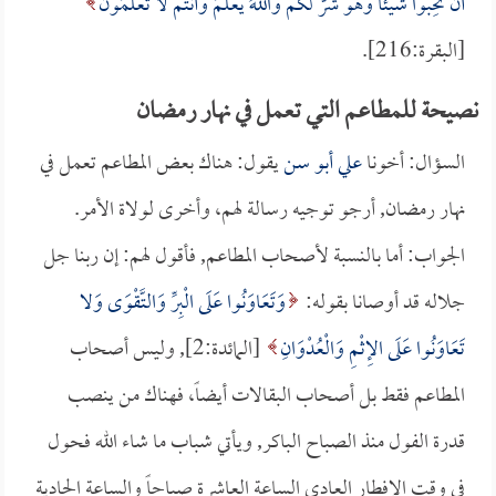
أَنْ تُحِبُّوا شَيْئًا وَهُوَ شَرٌّ لَكُمْ وَاللهُ يَعْلَمُ وَأَنْتُمْ لا تَعْلَمُونَ
[البقرة:216].
نصيحة للمطاعم التي تعمل في نهار رمضان
السؤال: أخونا
علي أبو سن
يقول: هناك بعض المطاعم تعمل في
نهار رمضان, أرجو توجيه رسالة لهم، وأخرى لولاة الأمر.
الجواب: أما بالنسبة لأصحاب المطاعم, فأقول لهم: إن ربنا جل
جلاله قد أوصانا بقوله:
وَتَعَاوَنُوا عَلَى الْبِرِّ وَالتَّقْوَى وَلا
تَعَاوَنُوا عَلَى الإِثْمِ وَالْعُدْوَانِ
[المائدة:2], وليس أصحاب
المطاعم فقط بل أصحاب البقالات أيضاً، فهناك من ينصب
قدرة الفول منذ الصباح الباكر, ويأتي شباب ما شاء الله فحول
في وقت الإفطار العادي الساعة العاشرة صباحاً والساعة الحادية