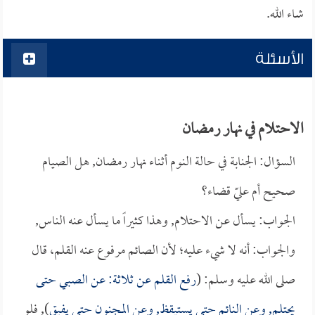
شاء الله.
الأسئلة
الاحتلام في نهار رمضان
السؤال: الجنابة في حالة النوم أثناء نهار رمضان, هل الصيام
صحيح أم عليّ قضاء؟
الجواب: يسأل عن الاحتلام, وهذا كثيراً ما يسأل عنه الناس,
والجواب: أنه لا شيء عليه؛ لأن الصائم مرفوع عنه القلم، قال
صلى الله عليه وسلم: (
رفع القلم عن ثلاثة: عن الصبي حتى
يحتلم, وعن النائم حتى يستيقظ, وعن المجنون حتى يفيق
), فلو