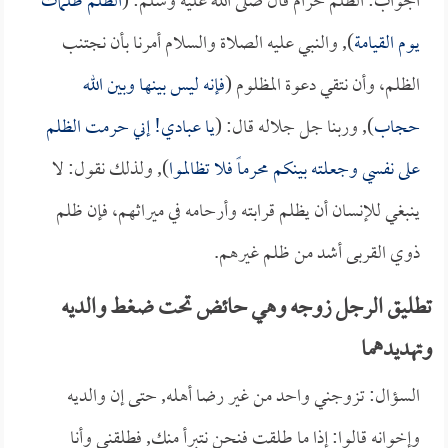
الجواب: الظلم حرام قال صلى الله عليه وسلم: (
الظلم ظلمات
يوم القيامة
), والنبي عليه الصلاة والسلام أمرنا بأن نجتنب
الظلم، وأن نتقي دعوة المظلوم (
فإنه ليس بينها وبين الله
حجاب
), وربنا جل جلاله قال: (
يا عبادي! إني حرمت الظلم
على نفسي وجعلته بينكم محرماً فلا تظالموا
), ولذلك نقول: لا
ينبغي للإنسان أن يظلم قرابته وأرحامه في ميراثهم، فإن ظلم
ذوي القربى أشد من ظلم غيرهم.
تطليق الرجل زوجه وهي حائض تحت ضغط والديه
وتهديدهما
السؤال: تزوجني واحد من غير رضا أهله, حتى إن والديه
وإخوانه قالوا: إذا ما طلقت فنحن نتبرأ منك, فطلقني وأنا