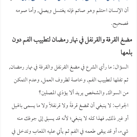
أن الإنسان احتلم وهو صائم فإنه يغتسل ويصلي, وأما صومه
فصحيح.
مضغ القرفة والقرنفل في نهار رمضان لتطييب الفم دون
بلعها
السؤال: ما رأي الشرع في مضغ القرنفل والقرفة في نهار رمضان,
ثم تفلها لتطييب الفم, وخاصة لظروف العمل, وعدم التمكن
من السواك, والشخص يريد ألا يؤذي المصلين؟
الجواب: لا ينبغي أن تمضغ قرفةً ولا قرنفلاً ولا ما يسمى بالهيل
أو غير ذلك, فهذا كله لا ينبغي؛ لأنه قد يسبق إلى جوفك منه
شيء، أو قد يبقى طعمه في الفم ثم يأتي عليه اللعاب وتدخل في