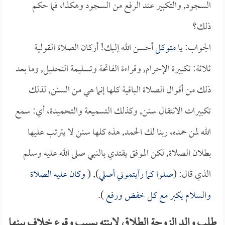
السجود, والتكبير عند الرفع من السجود وهكذا، فما حكم
ذلك؟
الجواب: يا
متوكل
أحسن الله إليك! أركان الصلاة القولية
ثلاثة: تكبيرة الإحرام, وقراءة الفاتحة وتسليمة التحليل, وما بعد
ذلك من أقوال الصلاة الباقية كلها إنما هي من السنن, لذلك
تكبيرات الانتقال سنن, وكذلك التسميعة والتحميدة، أي: سمع
الله لمن حمده، ربنا لك الحمد, هذه كلها سنن لا يترتب عليها
بطلان الصلاة, لكن الموفق يقتدي بالنبي صلى الله عليه وسلم
الذي قال: (
صلوا كما رأيتموني أصلي
), (
وكان عليه الصلاة
والسلام يكبر مع كل خفض ورفع
).
طلب والد الزوجة الطلاق لابنته بسبب وقوع خلاف بينها