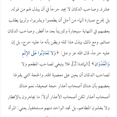
عشرة, وصاحب الدكان لا يجد حرجاً في أن يبذل لهم من فوله,
بل يخرج صبارة الماء من أجل أن يطعموا ويشربوا، ولربما يطلب
بعضهم في النهاية سيجارةً وكبريتاً بعد ما أفطر, وصاحب الدكان
صائم, ومع ذلك يبذل هذا كله ويظن بأنه ما عليه حرج، بل إن
عليه حرجاً، قال الله عز وجل:
وَلا تَعَاوَنُوا عَلَى الإِثْمِ
وَالْعُدْوَانِ
[المائدة:2], فلا ينبغي لصاحب المطعم ولا
لصاحب الدكان أن يعين على معصية الله, والحجة التي يقولها
بعضهم بأن هناك أصحاب أعذار حجة ضعيفة، نعم هناك
أصحاب أعذار لكن أصحاب الأعذار أولاً: ما يجاهرون بالإفطار
ولا يغشون المطاعم، بل تجد الواحد منهم مستخفياً, يعني: المرأة