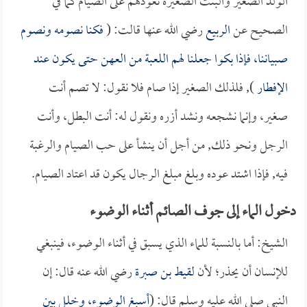
الولد الصغير والبنت الصغيرة نعودهم على الصيام كما في
الصحيح عن
الربيع
رضي الله عنها قالت: (
فكنا نصومه ونصوم
صبياننا، فإذا بكوا جعلنا لهم اللعبة من العهن حتى يكون عند
الإفطار
), فلذلك الصغير إذا صام فلا نقول: لا تصم أنت
صغير، وإنما نشجعه ونشد أزره ونقول له: أنت البطل، وأنت
الرجل ونحو ذلك, من أجل أن ينشأ على حب الصيام والرغبة
فيه, فإذا اشتد عوده وبلغ مبلغ الرجال يكون قد اعتاد الصيام.
دخول الماء إلى جوف الصائم أثناء الوضوء
الشيخ: أما بالنسبة للماء الذي يسبق في أثناء الوضوء، فينبغي
للإنسان أن يحذر؛ لأن
لقيط بن صبرة
رضي الله عنه قال: إن
النبي صلى الله عليه وسلم قال: (
أسبغ الوضوء، وخلل بين