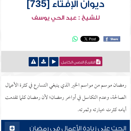
ديوان الإفتاء [735]
للشيخ : عبد الحي يوسف
التفريغ النصي الكامل
رمضان موسم من مواسم الخير الذي ينبغي التسارع في كثرة الأعمال
الصالحة، وعدم التكاسل في أواخر رمضان؛ لأن رمضان كلما تقدمت
أيامه كثرت خيارته وثمرته.
الحث على زيادة الأعمال في رمضان