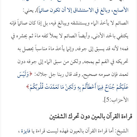
الأصابع، وبالغ في الاستنشاق إلا أن تكون صائماً
), يعني:
الصائم لا يأخذ الماء ويستنشقه ويبالغ فيه، بل إذا كان صائماً فإنه
يكتفي بالحد الأدنى, وأيضاً الصائم لا يملأ كفه ماءً ثم يحشره في
فمه؛ لأنه قد يسبق إلى جوفه, وإنما يأخذ ماءً مناسباً يحصل به
تحريكه في الفم ثم يمجه, ولكن من سبق الماء إلى جوفه دون
تعمد فإن صومه صحيح, وقد قال ربنا جل جلاله:
وَلَيْسَ
عَلَيْكُمْ جُنَاحٌ فِيمَا أَخْطَأْتُمْ بِهِ وَلَكِنْ مَا تَعَمَّدَتْ قُلُوبُكُمْ
الأحزاب:5].
قراءة القرآن بالعين دون تحرك الشفتين
الشيخ: أما قراءة القرآن بالعيون فهذه ليست قراءة يا
فايزة
،