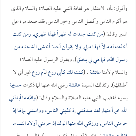
وأقول: بأن الاعتذار هو ثقافة النبي عليه الصلاة والسلام الذي
هو أكرم الناس وأفضل الناس وخير الناس, فقد صعد مرة على
المنبر وقال: (
من كنت جلدت له ظهراً فهذا ظهري, ومن كنت
أخذت له مالاً فهذا مالي, ولا يقولن أحد: أخشى الشحناء من
رسول الله, فما هي لي بخلق
), ويقول الرسول عليه الصلاة
والسلام لأمنا
عائشة
: (
كنت لك كـ
أبي زرع
لـ
أم زرع
غير أني لا
أطلقكِ), وكذلك السيدة
عائشة
رضي الله عنها لما ذكرت
خديجة
بسوء فغضب النبي عليه الصلاة والسلام وقال: (
والله ما أبدلني
الله خيراً منها, لقد صدقتني إذ كذبني الناس، وواستني بمالها إذ
حرمني الناس, ورزقني الله منها الولد إذ حرمني أولاد النساء،