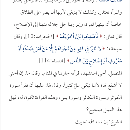
فقالت
عائشة
: والله لا أعود إلى ذكرها بسوء ), فالرجل يعتذر
والمرأة تعتذر. وكذلك لا ينبغي لأبيها أن يصر على الطلاق
خاصةً أن بينهما ثمرة، وإنما ربنا جل جلاله ندبنا إلى الإصلاح،
قال تعالى:
فَأَصْلِحُوا بَيْنَ أَخَوَيْكُمْ
[الحجرات:10], وقال
سبحانه:
لا خَيْرَ فِي كَثِيرٍ مِنْ نَجْوَاهُمْ إِلَّا مَنْ أَمَرَ بِصَدَقَةٍ أَوْ
مَعْرُوفٍ أَوْ إِصْلاحٍ بَيْنَ النَّاسِ
[النساء:114].
المتصل: أخي استشهد، فرأته جارتنا في المنام، وقال لها: إن أختي
لا أشفع لها؛ لأنها تبكي عليّ كثيراً، وقال لها: عليها أن تقرأ سورة
الكوثر وسورة التكاثر وسورة يس، وهذه القراءة تكون له، فهل
هذا العمل صحيح؟
الشيخ: إن شاء الله نجيبك.