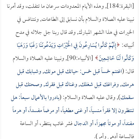
[البقرة:184], وهذه الأيام المعدودات سرعان ما تتفلت، وقد أمرنا
نبينا عليه الصلاة والسلام بأن نسابق إلى الطاعات, ونتنافس في
الخيرات في هذا الشهر المبارك, وقد قال ربنا جل جلاله في مدح
أنبيائه:
إِنَّهُمْ كَانُوا يُسَارِعُونَ فِي الْخَيْرَاتِ وَيَدْعُونَنَا رَغَبًا وَرَهَبًا
وَكَانُوا لَنَا خَاشِعِينَ
[الأنبياء:90], ونبينا عليه الصلاة والسلام
قال: (
اغتنم خمساً قبل خمس: حياتك قبل موتك, وشبابك قبل
هرمك, وفراغك قبل شغلك, وغناك قبل فقرك, وصحتك قبل
سقمك
), وقال عليه الصلاة والسلام: (
بادروا بالأعمال سبعاً: هل
تنتظرون إلا فقراً منسياً، أو غنى مطغياً، أو مرضاً مفسداً، أو هرماً
مفنداً، أو موتاً مجهزاً، أو
الدجال
فشر غائب ينتظر، أو الساعة
فالساعة أدهى وأمر).