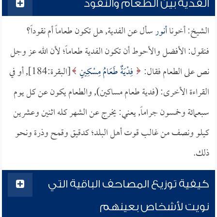
الفدية بين الطعام والنقود
الشيخ: أخونا
أنور
سأل عن الفدية, هل تكون طعاماً أم نقوداً؟
فنقول: الأفضل والأحوط أن تكون الفدية طعاماً؛ لأن الله عز وجل
نص على الطعام فقال:
فِدْيَةٌ طَعَامُ مِسْكِينٍ
[البقرة:184], أو في
القراءة الأخرى: (فدية طعام مساكين), والطعام يكون عن كل يوم
سبعمائة وخمسون جراماً, يعني: يخرج عن الشهر كله اثنين وعشرين
كيلو ونصف من غالب قوت أهل البلد؛ كدقيق وقمح وذرة ونحو
ذلك.
كيفية توزيع المصاحف الباقية التي
نويت لأشخاص بعينهم