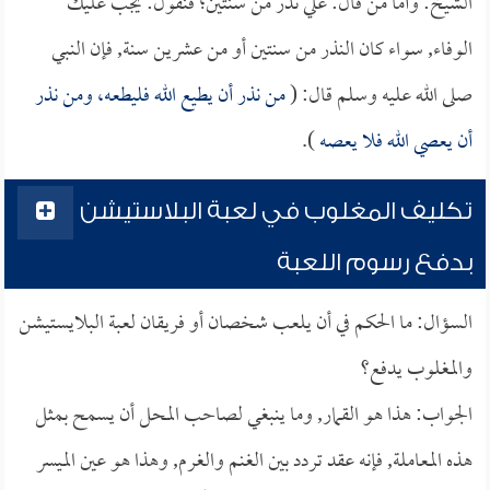
الشيخ: وأما من قال: علي نذر من سنتين؛ فنقول: يجب عليك
الوفاء, سواء كان النذر من سنتين أو من عشرين سنة, فإن النبي
صلى الله عليه وسلم قال: (
من نذر أن يطيع الله فليطعه، ومن نذر
أن يعصي الله فلا يعصه
).
تكليف المغلوب في لعبة البلاستيشن
بدفع رسوم اللعبة
السؤال: ما الحكم في أن يلعب شخصان أو فريقان لعبة البلايستيشن
والمغلوب يدفع؟
الجواب: هذا هو القمار, وما ينبغي لصاحب المحل أن يسمح بمثل
هذه المعاملة, فإنه عقد تردد بين الغنم والغرم, وهذا هو عين الميسر