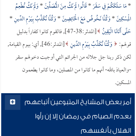
*
مَا سَلَكَكُمْ فِي سَقَرَ
*
قَالُوا لَمْ نَكُ مِنَ الْمُصَلِّينَ
*
وَلَمْ نَكُ نُطْعِمُ
الْمِسْكِينَ
*
وَكُنَّا نَخُوضُ مَعَ الْخَائِضِينَ
*
وَكُنَّا نُكَذِّبُ بِيَوْمِ الدِّينِ
*
حَتَّى أَتَانَا الْيَقِينُ
[المدثر:38-47], فالقوم كانوا كفاراً بدليل
قولهم:
وَكُنَّا نُكَذِّبُ بِيَوْمِ الدِّينِ
[المدثر:46], أي: بيوم القيامة,
لكن ذكر ربنا جل جلاله من الجرائم التي أوجبت دخولهم سقر
-والعياذ بالله- أنهم ما كانوا من المصلين، وما كانوا يطعمون
المسكين.
أمر بعض المشايخ المتبوعين أتباعهم
بعدم الصيام في رمضان إلا إن رأوا
الهلال بأنفسهم