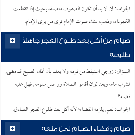
الجواب: لا, لا بد أن تكون الصفوف متصلة، بحيث إذا انقطعت
الكهرباء، وذهب عنك صوت الإمام ترى من يرى الإمام.
صيام من أكل بعد طلوع الفجر جاهلاً
طلوعه
السؤال: زوجي استيقظ من نومه ولا يعلم بأن أذان الصبح قد مضى,
فشرب ماء، وبعد ثوان أقاموا الصلاة وواصل صومه, فهل عليه
قضاء؟
الجواب: نعم, يلزمه القضاء؛ لأنه أكل بعد طلوع الفجر الصادق.
صيام وقضاء الصيام لمن منعه