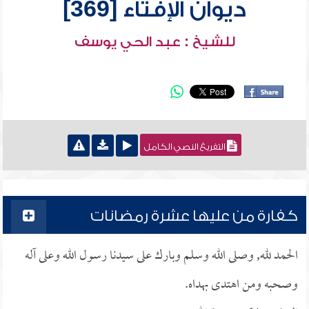
ديوان الإفتاء [369]
للشيخ : عبد الحي يوسف
التفريغ النصي الكامل
كفارة من عليها عشرة رمضانات
الحمد لله, وصلى الله وسلم وبارك على سيدنا رسول الله وعلى آله
وصحبه ومن اهتدى بهداه.