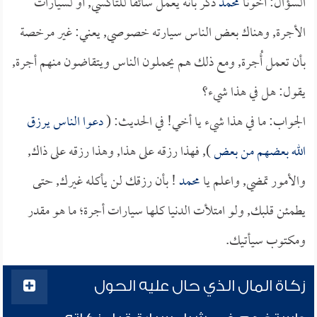
السؤال: أخونا
محمد
ذكر بأنه يعمل سائقاً للتاكسي, أو لسيارات
الأجرة, وهناك بعض الناس سيارته خصوصي, يعني: غير مرخصة
بأن تعمل أُجرة, ومع ذلك هم يحملون الناس ويتقاضون منهم أجرة,
يقول: هل في هذا شيء؟
الجواب: ما في هذا شيء يا أخي! في الحديث: (
دعوا الناس يرزق
الله بعضهم من بعض
), فهذا رزقه على هذا, وهذا رزقه على ذاك,
والأمور تمضي, واعلم يا
محمد
! بأن رزقك لن يأكله غيرك, حتى
يطمئن قلبك, ولو امتلأت الدنيا كلها سيارات أجرة؛ ما هو مقدر
ومكتوب سيأتيك.
زكاة المال الذي حال عليه الحول