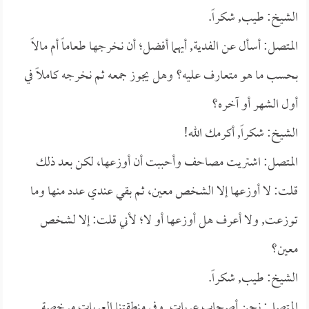
الشيخ: طيب, شكراً.
المتصل: أسأل عن الفدية, أيهما أفضل؛ أن نخرجها طعاماً أم مالاً
بحسب ما هو متعارف عليه؟ وهل يجوز جمعه ثم نخرجه كاملاً في
أول الشهر أو آخره؟
الشيخ: شكراً, أكرمك الله!
المتصل: اشتريت مصاحف وأحببت أن أوزعها، لكن بعد ذلك
قلت: لا أوزعها إلا الشخص معين، ثم بقي عندي عدد منها وما
توزعت, ولا أعرف هل أوزعها أو لا؛ لأني قلت: إلا لشخص
معين؟
الشيخ: طيب, شكراً.
المتصل: نحن أصحاب عربات, وفي منطقتنا العربات مرخصة