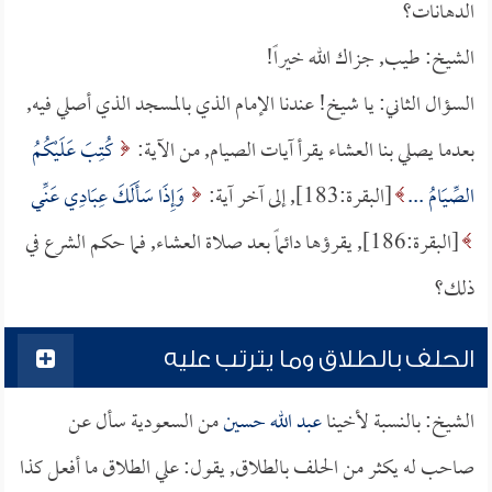
الدهانات؟
الشيخ: طيب, جزاك الله خيراً!
السؤال الثاني: يا شيخ! عندنا الإمام الذي بالمسجد الذي أصلي فيه,
بعدما يصلي بنا العشاء يقرأ آيات الصيام, من الآية:
كُتِبَ عَلَيْكُمُ
الصِّيَامُ ...
[البقرة:183], إلى آخر آية:
وَإِذَا سَأَلَكَ عِبَادِي عَنِّي
[البقرة:186], يقرؤها دائماً بعد صلاة العشاء, فما حكم الشرع في
ذلك؟
الحلف بالطلاق وما يترتب عليه
الشيخ: بالنسبة لأخينا
عبد الله حسين
من السعودية سأل عن
صاحب له يكثر من الحلف بالطلاق, يقول: علي الطلاق ما أفعل كذا