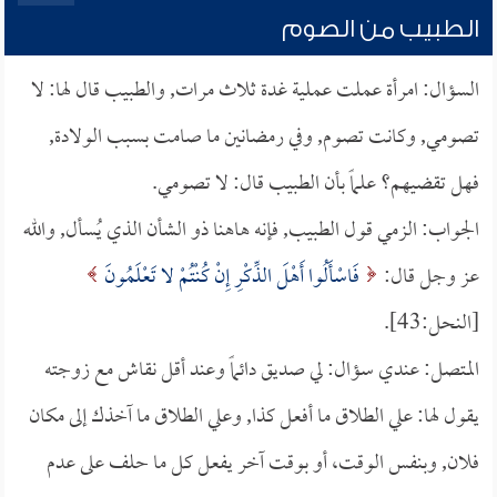
الطبيب من الصوم
السؤال: امرأة عملت عملية غدة ثلاث مرات, والطبيب قال لها: لا
تصومي, وكانت تصوم, وفي رمضانين ما صامت بسبب الولادة,
فهل تقضيهم؟ علماً بأن الطبيب قال: لا تصومي.
الجواب: الزمي قول الطبيب, فإنه هاهنا ذو الشأن الذي يُسأل, والله
عز وجل قال:
فَاسْأَلُوا أَهْلَ الذِّكْرِ إِنْ كُنْتُمْ لا تَعْلَمُونَ
[النحل:43].
المتصل: عندي سؤال: لي صديق دائماً وعند أقل نقاش مع زوجته
يقول لها: علي الطلاق ما أفعل كذا, وعلي الطلاق ما آخذك إلى مكان
فلان, وبنفس الوقت، أو بوقت آخر يفعل كل ما حلف على عدم