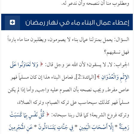
ومطلوب منا أن ننصحه وأن ندعو له.
إعطاء عمال البناء ماء في نهار رمضان
السؤال: يعمل بمنزلنا عمال بناء لا يصومون، ويطلبون منا ماء بارداً
فهل نسقيهم؟
الجواب: لا, لا يسقون؛ لأن الله عز وجل قال:
وَلا تَعَاوَنُوا عَلَى
الإِثْمِ وَالْعُدْوَانِ
[المائدة:2], فعامل البناء هذا إن كان مسلماً فهو
عاص مفرط, ويجب نصحه بأن الصوم عليه واجب, وأما إذا لم يكن
مسلماً فهو كذلك سيحاسب على تركه الصيام، وتركه الصلاة،
وتركه فروع الشريعة؛ كما قال ربنا سبحانه:
كُلُّ نَفْسٍ بِمَا كَسَبَتْ
رَهِينَةٌ
*
إِلَّا أَصْحَابَ الْيَمِينِ
*
فِي جَنَّاتٍ يَتَسَاءَلُونَ
*
عَنِ الْمُجْرِمِينَ