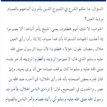
السؤال: ما حكم الشرع في الشيوخ الذين يأمرون أتباعهم بالصيام
برؤية العين؟
الجواب: لا شك أنهم مخطئون, يعني: شيخ يأمر أتباعه: ألا يصوموا
إذا أعلنت الجهات المسئولة بأن غداً صيام، إلا إذا رأوا رأي العين
هلال رمضان. نقول: هؤلاء مخطئون؛ لأن نبينا الرسول صلى الله
عليه وسلم الذي قال: (
صوموا لرؤيته وأفطروا لرؤيته
), هو نفسه
صلى الله عليه وسلم ما كان يوقف صيامه على أن يرى بعينه, وإنما
كان يخبره بعض أصحابه بأنه قد رأى الهلال؛ كما أخبره
عبد الله بن
عمر
, والحديث في الصحيح, قال: (
تراءى الناس الهلال، فأخبرت
رسول الله صلى الله عليه وسلم أني رأيته فصام وأمر الناس بالصيام