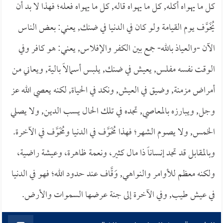
كل ما يهواه أكله, كل ما يهواه قاله, كل ما يهواه فعله؛ فهذا لا بد أن
يُخَوَّف يوم القيامة ولو كان في الدنيا في ضنك, يعني: بعض الناس
الآن -والعياذ بالله- جمع بين الكفر والإفلاس, يعني: هو كافر وفي
الوقت نفسه مفلس, يعيش في ضنك, يلبس أسمالاً بالية, ويعاني من
أمراض مزمنة, وضيق في العيش, ونكد في الحياة, لكنه يعصي الله عز
وجل, ويبارزه بالمعاصي, تجده في تلك الحال يسب الدين, ولا يصلي
الخمس, ولا يصوم الشهر؛ فهذا مُخَوَّف في الدنيا ومُخَوَّف في الآخرة.
وبالمقابل قد تجد إنساناً ذا مال كثير، ونعمة ظاهرة، وعيشة راضية،
ولكنه معظم للأوامر والنواهي, وَقَّاف عند حدود الله؛ فهو في الدنيا
في عيش طيب, وفي الآخرة إلى جنة عرضها السموات والأرض.