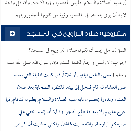
), عليه الصلاة والسلام. فليس المقصود رؤية الآحاد, وأن كل واحد
لا بد أن يرى بنفسه, بل المقصود رؤية من تقوم الحجة برؤيتهم.
مشروعية صلاة التراويح في المسجد
السؤال: هل يجب أن تكون صلاة التراويح في المسجد؟
الجواب: لا, ليس واجباً, لكنها السنة, فإن رسول الله صلى الله عليه
وسلم (
صلى بالناس ليلتين أو ثلاثاً, فلما كانت الليلة التي بعدها
صلى العشاء ثم قام فدخل إلى بيته, فانتظره الصحابة بعد صلاة
العشاء وبدءوا يحصبون بابه عليه الصلاة والسلام, يظنونه قد نام, فما
خرج عليهم إلا بعد ما طلع الفجر, وقال: أما إنه ما خفي علي
صنيعكم البارحة, والله ما بت غافلاً, ولكني خشيت أن تفرض