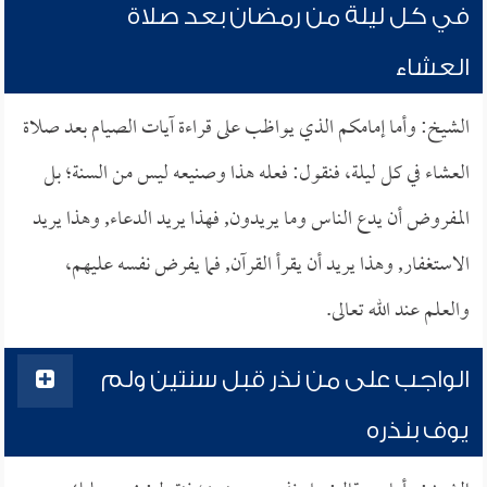
في كل ليلة من رمضان بعد صلاة
العشاء
الشيخ: وأما إمامكم الذي يواظب على قراءة آيات الصيام بعد صلاة
العشاء في كل ليلة، فنقول: فعله هذا وصنيعه ليس من السنة؛ بل
المفروض أن يدع الناس وما يريدون, فهذا يريد الدعاء, وهذا يريد
الاستغفار, وهذا يريد أن يقرأ القرآن, فما يفرض نفسه عليهم،
والعلم عند الله تعالى.
الواجب على من نذر قبل سنتين ولم
يوف بنذره