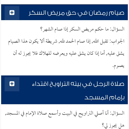
صيام رمضان في حق مريض السكر
السؤال: ما حكم مريض السكر إذا صام الشهر؟
الجواب: تقبل الله, إذا صام الحمد لله, شريطة ألا يكون هذا الصيام
يشق عليه, أما إذا كان يشق عليه ويعرضه للهلاك فلا يجوز له أن
يصوم.
صلاة الرجل في بيته التراويح اقتداء
بإمام المسجد
السؤال: أنا أصلي التراويح في البيت وأسمع صلاة الإمام في المسجد,
هل يجوز لي؟