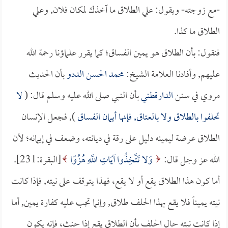
-مع زوجته- ويقول: علي الطلاق ما آخذك لمكان فلان, وعلي
الطلاق ما كذا.
فنقول: بأن الطلاق هو يمين الفساق؛ كما يقرر علماؤنا رحمة الله
عليهم, وأفادنا العلامة الشيخ:
محمد الحسن الددو
بأن الحديث
مروي في سنن
الدارقطني
بأن النبي صلى الله عليه وسلم قال: (
لا
تحلفوا بالطلاق ولا بالعتاق, فإنها أيمان الفساق
), فجعل الإنسان
الطلاق عرضة ليمينه دليل على رقة في ديانته، وضعف في إيمانه؛ لأن
الله عز وجل قال:
وَلا تَتَّخِذُوا آيَاتِ اللَّهِ هُزُوًا
[البقرة:231].
أما كون هذا الطلاق يقع أو لا يقع، فهذا يتوقف على نيته, فإذا كانت
نيته يميناً فلا يقع بهذا الحلف طلاق, وإنما تجب عليه كفارة يمين, أما
إذا كانت نيته حال الحلف بأن الطلاق يقع إذا حنث، فإنه يكون