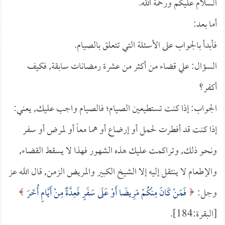
السلام عليكم ورحمة الله.
أما بعد:
فأبدأ بالجواب على الأسئلة التي تتعلق بالصيام.
السؤال: علي قضاء من أكثر من عشرة رمضانات سابقة, فكيف
أكفر؟
الجواب: إذا كنت تستطيعين الصيام؛ فالصيام واجب عليك, يعني:
إذا كنت قد أفطرت لحمل أو إرضاع أو هما معاً أو لمرض أو سفر
ونحو ذلك, وتراكمت عليك هذه الشهور فهذا لا يسقط القضاء,
والإطعام لا ينتقل إليه إلا الشيخ الكبير والمريض الزمن, قال الله عز
وجل:
فَمَنْ كَانَ مِنْكُمْ مَرِيضًا أَوْ عَلَى سَفَرٍ فَعِدَّةٌ مِنْ أَيَّامٍ أُخَرَ
[البقرة:184].