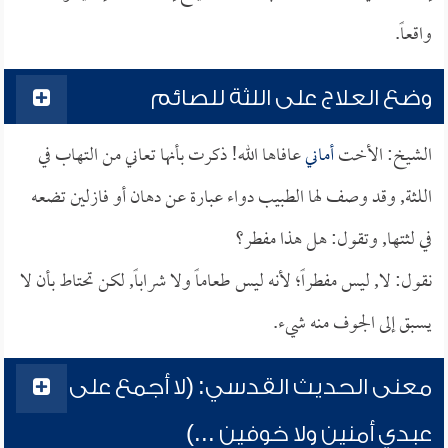
واقعاً.
وضع العلاج على اللثة للصائم
الشيخ: الأخت
أماني
عافاها الله! ذكرت بأنها تعاني من التهاب في
اللثة, وقد وصف لها الطبيب دواء عبارة عن دهان أو فازلين تضعه
في لثتها, وتقول: هل هذا مفطر؟
نقول: لا, ليس مفطراً؛ لأنه ليس طعاماً ولا شراباً, لكن تحتاط بأن لا
يسبق إلى الجوف منه شيء.
معنى الحديث القدسي: (لا أجمع على
عبدي أمنين ولا خوفين ...)