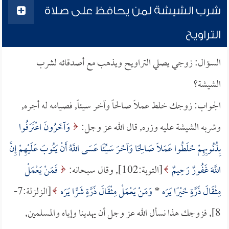
شرب الشيشة لمن يحافظ على صلاة
التراويح
السؤال: زوجي يصلي التراويح ويذهب مع أصدقائه لشرب
الشيشة؟
الجواب: زوجك خلط عملاً صالحاً وآخر سيئاً, فصيامه له أجره,
وشربه الشيشة عليه وزره, قال الله عز وجل:
وَآخَرُونَ اعْتَرَفُوا
بِذُنُوبِهِمْ خَلَطُوا عَمَلًا صَالِحًا وَآخَرَ سَيِّئًا عَسَى اللَّهُ أَنْ يَتُوبَ عَلَيْهِمْ إِنَّ
اللَّهَ غَفُورٌ رَحِيمٌ
[التوبة:102], وقال سبحانه:
فَمَنْ يَعْمَلْ
مِثْقَالَ ذَرَّةٍ خَيْرًا يَرَه
*
وَمَنْ يَعْمَلْ مِثْقَالَ ذَرَّةٍ شَرًّا يَرَه
[الزلزلة:7-
8], فزوجك هذا نسأل الله عز وجل أن يهدينا وإياه والمسلمين,