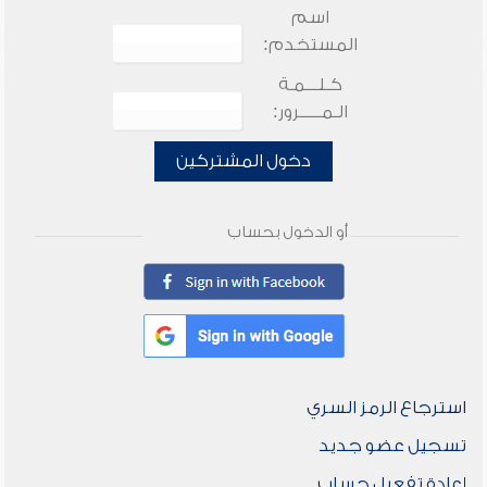
اسم
المستخدم:
كـلـــمـة
الـمـــــرور:
دخول المشتركين
أو الدخول بحساب
استرجاع الرمز السري
تسجيل عضو جديد
إعادة تفعيل حساب