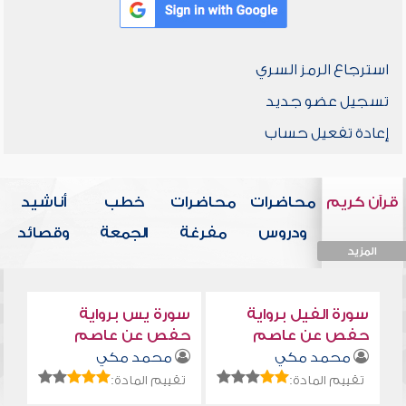
استرجاع الرمز السري
تسجيل عضو جديد
إعادة تفعيل حساب
قرآن كريم
محاضرات
محاضرات
خطب
أناشيد
ودروس
مفرغة
الجمعة
وقصائد
المزيد
المزيد
المزيد
المزيد
المزيد
سورة الفيل برواية
سورة يس برواية
حفص عن عاصم
حفص عن عاصم
محمد مكي
محمد مكي
تقييم المادة:
تقييم المادة: