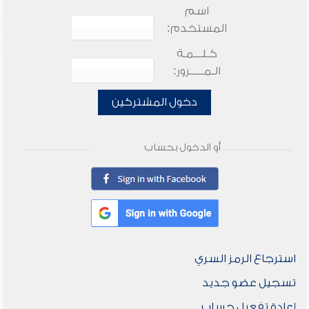
اسم
المستخدم:
كـلـــمـة
الـمـــــرور:
دخول المشتركين
أو الدخول بحساب
استرجاع الرمز السري
تسجيل عضو جديد
إعادة تفعيل حساب