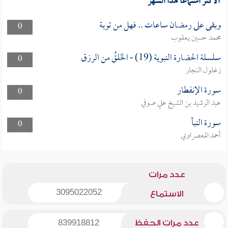
الأكثر استماعا لهذا الشهر
وبقى على رمضان ساعات .. فهل من توبة
0
محمد حسين يعقوب
سلسلة الحضارة النبوية (19) - الخَلقُ من الرزق
0
زغلول النجار
سورة الإنفطار
0
عبد الرشيد بن الشيخ علي صوفي
سورة النبأ
0
أحمد المعصراوي
عدد مرات
3095022052
الاستماع
عدد مرات الحفظ
839918812