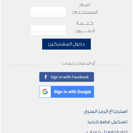
اسم
المستخدم:
كـلـــمـة
الـمـــــرور:
دخول المشتركين
أو الدخول بحساب
استرجاع الرمز السري
تسجيل عضو جديد
إعادة تفعيل حساب