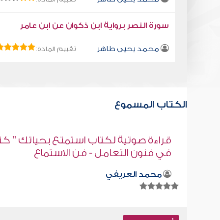
سورة النصر برواية ابن ذكوان عن ابن عامر
محمد يحيى طاهر
تقييم المادة:
الكتاب المسموع
" كتاب
كتاب تلبيس إبليس 18
أبو الفرج ابن الجوزي