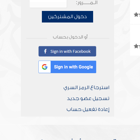
الـمـــــرور:
دخول المشتركين
أو الدخول بحساب
استرجاع الرمز السري
تسجيل عضو جديد
إعادة تفعيل حساب