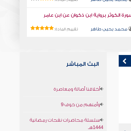
رة الكوثر برواية ابن ذكوان عن ابن عامر
محمد يحيى طاهر
تقييم المادة:
البث المباشر
كتاب تلبيس إبليس 27
خ
أخلاقنا أصالة ومعاصرة
أبو الفرج ابن الجوزي
وأمنهم من خوف 9
سلسلة محاضرات نفحات رمضانية
1444هـ