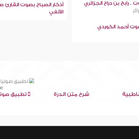
 . رابح بن دراح الجزائري
أذكار الصباح بصوت القارئ ص
ائر
الألفي
صوت أحمد الكوردي
اطبية
شرح متن الدرة
تطبيق صوتي