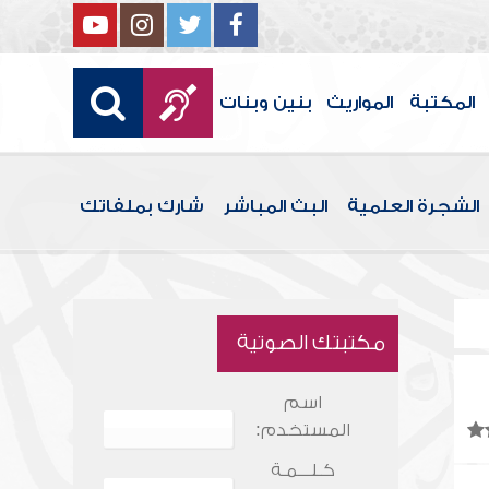
المكتبة
المواريث
بنين وبنات
الشجرة العلمية
البث المباشر
شارك بملفاتك
مكتبتك الصوتية
اسم
المستخدم:
كـلـــمـة