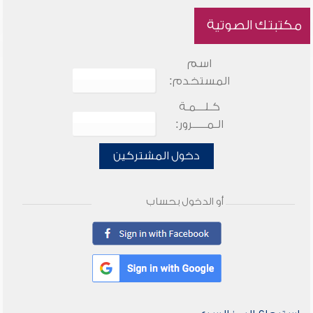
مكتبتك الصوتية
اسم
المستخدم:
كـلـــمـة
الـمـــــرور:
دخول المشتركين
أو الدخول بحساب