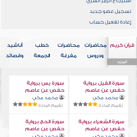
استرجاع الرمز السري
تسجيل عضو جديد
إعادة تفعيل حساب
قرآن كريم
محاضرات
محاضرات
خطب
أناشيد
ودروس
مفرغة
الجمعة
وقصائد
المزيد
المزيد
المزيد
المزيد
المزيد
سورة الفيل برواية
سورة يس برواية
حفص عن عاصم
حفص عن عاصم
محمد مكي
محمد مكي
تقييم المادة:
تقييم المادة:
سورة الشعراء برواية
سورة الحج برواية
حفص عن عاصم
حفص عن عاصم
محمد مكي
محمد مكي