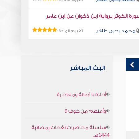
رة الكوثر برواية ابن ذكوان عن ابن عامر
محمد يحيى طاهر
تقييم المادة:
البث المباشر
في سبيل الله
ك
أخلاقنا أصالة ومعاصرة
صابر دياب
وأمنهم من خوف 9
سلسلة محاضرات نفحات رمضانية
1444هـ