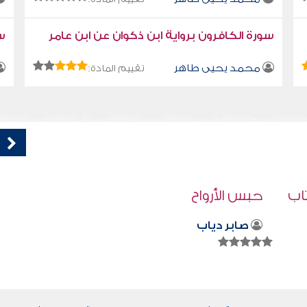
سورة الكافرون برواية ابن ذكوان عن ابن عامر
سو
محمد يحيى طاهر
تقييم المادة:
قراءة صوتية لكتاب استمتع بحياتك " كتاب
في فنون التعامل " - اهتم بالآخرين
محمد العريفي