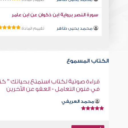
سورة النصر برواية ابن ذكوان عن ابن عامر
محمد يحيى طاهر
تقييم المادة:
الكتاب المسموع
" كتاب
حبس الأرواح
ن
صابر دياب