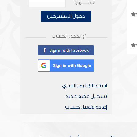
الـمـــــرور:
دخول المشتركين
أو الدخول بحساب
استرجاع الرمز السري
تسجيل عضو جديد
إعادة تفعيل حساب