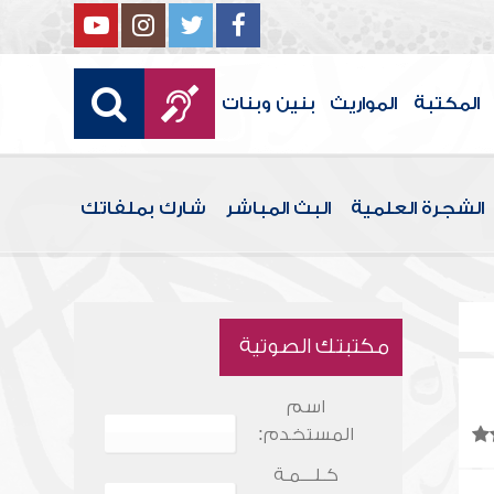
المكتبة
المواريث
بنين وبنات
الشجرة العلمية
البث المباشر
شارك بملفاتك
مكتبتك الصوتية
اسم
المستخدم:
كـلـــمـة