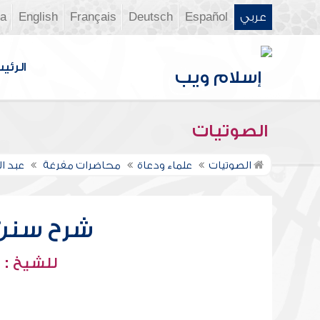
عربي
Español
Deutsch
Français
English
ia
الرئي
الصوتيات
الصوتيات
علماء ودعاة
محاضرات مفرغة
عبد ا
شرح سنن أب
للشيخ : 