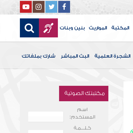
المكتبة
المواريث
بنين وبنات
الشجرة العلمية
البث المباشر
شارك بملفاتك
مكتبتك الصوتية
اسم
المستخدم:
كـلـــمـة