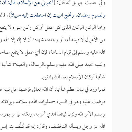
وفي حديث جبريل أنه قال: (
أخبرني عن الإسلام. قال: أن تش
وتصوم رمضان، وتحج البيت إن استطعت إليه سبيلاً
)، فال
وهما الركن الركين الذي كل عمل أو كل ركن سواه لا ينفع إلا 
من الأعمال لا قيمة له، أو وجدت شهادة أن لا إله إلا الله
الله عليه وسلم إلى قيام الساعة؛ فإن أي عمل لا ينفع صاحبه
ولنبيه محمد صلى الله عليه وسلم بالرسالة، والصلاة شأنه
شأنها أركان الإسلام بعد الشهادتين.
فمما ورد في بيان عظم شأنها: أن الله تعالى فرضها على نبيه
فرضت عليه وهو في السماء -صلوات الله وسلامه وبركاته عل
وسلم الأمر لله ونزل لينفذ الذي أمر به، ولكنه لما مر بم
الله عز وجل ويسأله التخفيف، وقال: إنه قد كُلِّف بنو إسر