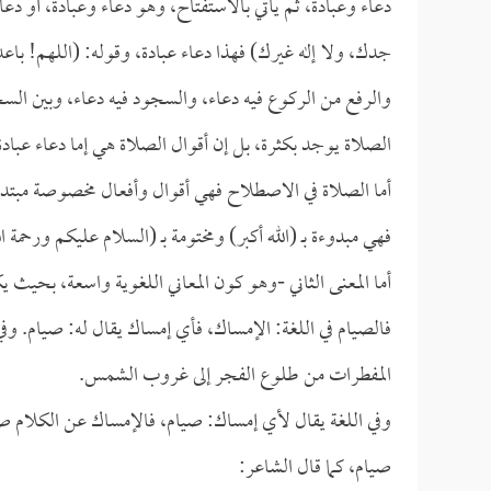
دعاء وعبادة، ثم يأتي بالاستفتاح، وهو دعاء وعبادة، أو 
جدك، ولا إله غيرك) فهذا دعاء عبادة، وقوله: (اللهم! باعد
والرفع من الركوع فيه دعاء، والسجود فيه دعاء، وبين السج
الصلاة يوجد بكثرة، بل إن أقوال الصلاة هي إما دعاء عبادة 
أما الصلاة في الاصطلاح فهي أقوال وأفعال مخصوصة مبتدأة
فهي مبدوءة بـ (الله أكبر) ومختومة بـ (السلام عليكم ورحمة ا
أما المعنى الثاني -وهو كون المعاني اللغوية واسعة، بحيث
فالصيام في اللغة: الإمساك، فأي إمساك يقال له: صيام.
المفطرات من طلوع الفجر إلى غروب الشمس.
وفي اللغة يقال لأي إمساك: صيام، فالإمساك عن الكلام ص
صيام، كما قال الشاعر: