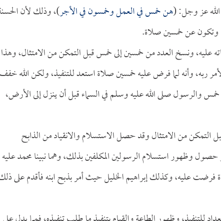
لله عز وجل: (
هن خمس في العمل وخمسون في الأجر
)، وذلك لأن الحسنة
لة وتكون عن خمسين صلاة.
ته عليه، ونسخ العدد من خمسين إلى خمس قبل التمكن من الامتثال، وهذا
أمر ربه، وأنه لما فرض عليه خمسين صلاة استعد للتنفيذ، ولكن الله خفف
مس والرسول صلى الله عليه وسلم في السماء قبل أن ينزل إلى الأرض،
ل التمكن من الامتثال وقد حصل الاستسلام والانقياد من الذابح
 حصول وظهور استسلام الرسولين المكلفين بذلك، وهما نبينا محمد عليه
 فرضت عليه، وكذلك إبراهيم الخليل حيث أمر بذبح ابنه فأقدم على ذلك
عداد للتنفيذ، وظهور الطاعة والقيام بتنفيذ ما طلب تنفيذه، فمما يدل على