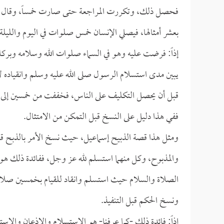
فحصل ذلك، وتكررت المراجعة حتى صارت خمساً، وقال ا
بعشر أمثالها، فيصلي الإنسان خمس صلوات في اليوم واللي
إذاً: فرضت عليه وهو في السماء صلوات الله وسلامه وبركا
يبين مدى استسلام الرسول صلى الله عليه وسلم وانقياده ل
قبل أن يحصل التكليف على الناس، فخففت من خمسين إلى خ
ففي هذا دليل على النسخ قبل التمكن من الامتثال.
ومثل هذا قصة الذبيح إسماعيل، حيث نسخ الأمر بالذبح قب
والمذبوح، وكل منهما استسلم لله عز وجل، ففائدة ذلك هو
الصلاة والسلام حيث استسلم وانقاد للقيام بخمسين صلاة
ونسخ الحكم قبل التنفيذ.
إذاً: فائدة ذلك -كما عرفنا- هو الاستسلام والإذعان والاست