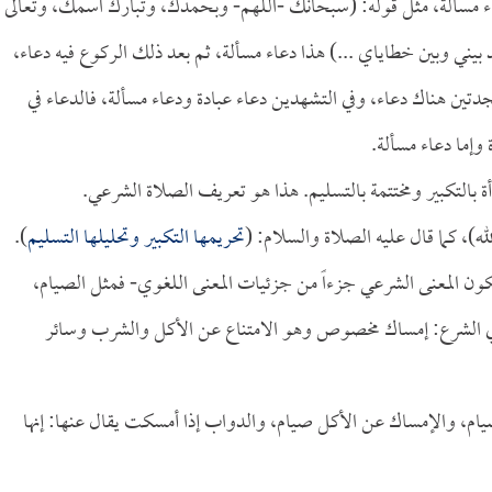
دعاء مسألة، مثل قوله: (سبحانك -اللهم- وبحمدك، وتبارك اسمك، وتعالى
 بيني وبين خطاياي ...) هذا دعاء مسألة، ثم بعد ذلك الركوع فيه دعاء،
دتين هناك دعاء، وفي التشهدين دعاء عبادة ودعاء مسألة، فالدعاء في
وإما دعاء مسألة.
 بالتكبير ومختتمة بالتسليم. هذا هو تعريف الصلاة الشرعي.
لله)، كما قال عليه الصلاة والسلام: (
تحريمها التكبير وتحليلها التسليم
).
 يكون المعنى الشرعي جزءاً من جزئيات المعنى اللغوي- فمثل الصيام،
 وفي الشرع: إمساك مخصوص وهو الامتناع عن الأكل والشرب وسائر
يام، والإمساك عن الأكل صيام، والدواب إذا أمسكت يقال عنها: إنها