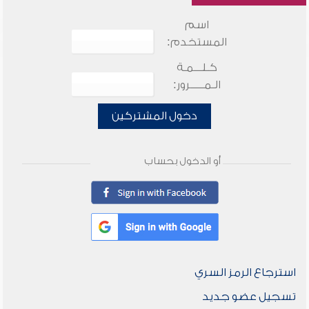
اسم
المستخدم:
كـلـــمـة
الـمـــــرور:
دخول المشتركين
أو الدخول بحساب
استرجاع الرمز السري
تسجيل عضو جديد