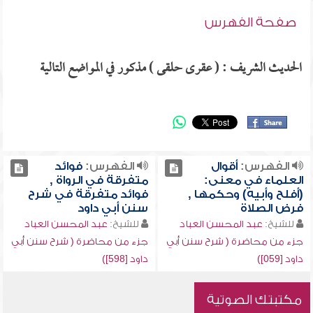
صفحة الفهرس
الحديث الشريف : ( عقرى حلقى ) مذكور في المواضع التالية
الفهرس:
أقوال
الفهرس:
فوائد
العلماء في معنى:
متفرقة في الرواة ,
(أفلح وأبيه) وحكمها ,
فوائد متفرقة في شرح
فرض الصلاة
سنن أبي داود
للشيخ:
عبد المحسن العباد
للشيخ:
عبد المحسن العباد
جزء من محاضرة ( شرح سنن أبي
جزء من محاضرة ( شرح سنن أبي
داود [059])
داود [598])
مكتبتك الصوتية