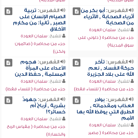
الفهرس:
أبو بكر من
الفهرس:
تربية
أثرياء الصحابة , الأثرياء
الصيام الإنسان على
من الصحابة
الصبر , ثانياً: من مكارم
الأخلاق
للشيخ:
سلمان العودة
للشيخ:
سلمان العودة
جزء من محاضرة ( دلوني على
جزء من محاضرة ( صائمون
سوق المدينة)
ولكن)
الفهرس:
تأخر
الفهرس:
هجوم
حركة الفساد , نعم
الأعداء على المرأة
الله على بلاد الجزيرة
المسلمة , حفظ الدين
للشيخ:
سلمان العودة
للشيخ:
سلمان العودة
جزء من محاضرة ( للنساء فقط)
جزء من محاضرة ( للنساء فقط)
الفهرس:
بوادر
الفهرس:
جهودٌ
العذاب ومقدماته ,
بشرية , أرباحٌ أم
الطرق التي يوقظ الله بها
خسائر؟!
الأمم
للشيخ:
سلمان العودة
للشيخ:
سلمان العودة
جزء من محاضرة ( مقياس الربح
جزء من محاضرة ( مصير
والخسارة)