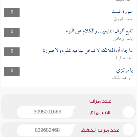
سورة المسد
0
ماجد فاروق
تابع أقوال التابعين , والكلام على النوء
0
ياسر برهامي
ما جاء أن الملائكة لا تدخل بيتا فيه كلب ولا صورة
0
أحمد حطيبة
يا مركزي
0
أبو عبد الملك
عدد مرات
3095001663
الاستماع
عدد مرات الحفظ
839682468