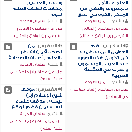
العلماء بالأمر
وتيسير العيش ,
بالمعروف والنهي عن
إمكانيات لطلاب العلم
المنكر , القوة في الحق
اليوم
للشيخ:
سلمان العودة
للشيخ:
سلمان العودة
جزء من محاضرة ( العالم
جزء من محاضرة ( العالم
الشرعي بين الواقع والمثال)
الشرعي بين الواقع والمثال)
الفهرس:
أهم
الفهرس:
من
العوامل التي ساهمت
الصحابة من اشتهر
في تكوين هذه الصورة
بالعلم , أصناف الصحابة
عند الغرب , المسلمون
للشيخ:
سلمان العودة
والعرب في العقلية
جزء من محاضرة ( مآخذ على
الغربية
طلبة العلم)
للشيخ:
سلمان العودة
الفهرس:
موقف
جزء من محاضرة ( لماذا يخافون
شيخ الإسلام ابن
من الإسلام)
تيمية , مواقف علماء
السلف من فهم الواقع
للشيخ:
سلمان العودة
جزء من محاضرة ( مآخذ على
طلبة العلم)