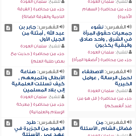
للشيخ:
سلمان العودة
للشيخ:
سلمان العودة
جزء من محاضرة ( السهام
جزء من محاضرة ( الفرقة
الأخيرة)
الناجية والفرقة الضالة)
الفهرس:
نشوء
الفهرس:
جابر بن
جمعيات حقوق المرأة
عبد الله , أمثلة من
في الشرق , واحد صادق
الجيل الأول
والبقية يكذبون
للشيخ:
سلمان العودة
للشيخ:
سلمان العودة
جزء من محاضرة ( حديث مع
جزء من محاضرة ( أنصفوا المرأة)
بعض طلبة العلم)
الفهرس:
الاصطفاء
الفهرس:
صناعة
لحمل الرسالة , عوامل
الأبطال وتلميعهم ,
الخيرية
كيف تسللت العلمانية
إلى بلاد المسلمين
للشيخ:
سلمان العودة
للشيخ:
سلمان العودة
جزء من محاضرة ( قل هو من
جزء من محاضرة ( معركة
عند أنفسكم)
الإسلام والعلمانية)
الفهرس:
من
الفهرس:
طرد
فضائل الشام , الأسئلة
اليهود من الجزيرة في
عهد عمر , الأسئلة
للشيخ:
سلمان العودة