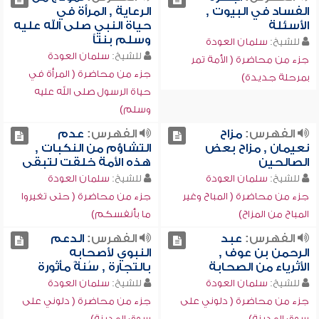
الفساد في البيوت ,
الرعاية , المرأة في
الأسئلة
حياة النبي صلى الله عليه
وسلم بنتاً
للشيخ:
سلمان العودة
للشيخ:
سلمان العودة
جزء من محاضرة ( الأمة تمر
جزء من محاضرة ( المرأة في
بمرحلة جديدة)
حياة الرسول صلى الله عليه
وسلم)
الفهرس:
مزاح
الفهرس:
عدم
نعيمان , مزاح بعض
التشاؤم من النكبات ,
الصالحين
هذه الأمة خلقت لتبقى
للشيخ:
سلمان العودة
للشيخ:
سلمان العودة
جزء من محاضرة ( المباح وغير
جزء من محاضرة ( حتى تغيروا
المباح من المزاح)
ما بأنفسكم)
الفهرس:
عبد
الفهرس:
الدعم
الرحمن بن عوف ,
النبوي لأصحابه
الأثرياء من الصحابة
بالتجارة , سُنةً مأثورة
للشيخ:
سلمان العودة
للشيخ:
سلمان العودة
جزء من محاضرة ( دلوني على
جزء من محاضرة ( دلوني على
سوق المدينة)
سوق المدينة)