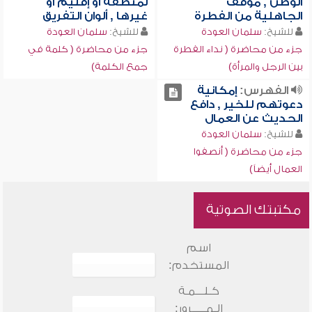
الوطن , موقف
لمنطقة أو إقليم أو
الجاهلية من الفطرة
غيرها , ألوان التفريق
للشيخ:
سلمان العودة
للشيخ:
سلمان العودة
جزء من محاضرة ( نداء الفطرة
جزء من محاضرة ( كلمة في
بين الرجل والمرأة)
جمع الكلمة)
الفهرس:
إمكانية
دعوتهم للخير , دافع
الحديث عن العمال
للشيخ:
سلمان العودة
جزء من محاضرة ( أنصفوا
العمال أيضاً)
مكتبتك الصوتية
اسم
المستخدم:
كـلـــمـة
الـمـــــرور: