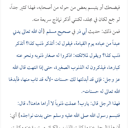
فيضحك أو يتبسم بعض من حوله من أصحابه، فهذا كثير جداً،
لو جمع لكان في مجلد، لكنني أذكر نماذج سريعة منه.
فمن ذلك: حديث
أبي ذر
في
صحيح مسلم
{
أن الله تعالى يدني
عبداً من عباده يوم القيامة، فيقول له: أتذكر ذنب كذا؟ أتذكر
ذنب كذا؟ ويقول لملائكته: اذكروا له صغار ذنوبه ونحو عنه
كبارها، فيذكرون له الذنوب الصغيرة، حتى إذا انتهت قال الله
عز وجل: فإني قد أبدلتها لك حسنات -لأنه قد تاب منها، فأبدلها
الله تعالى له حسنات-.
فهذا الرجل قال: يارب! عملت ذنوباً لا أراها هاهنا!، قال:
فتبسم رسول الله صلى الله عليه وسلم حتى بدت نواجذه
} أي:
أن هذا الرجل عندما كانت الذنوب الكبائر مستورة عنه وكانت