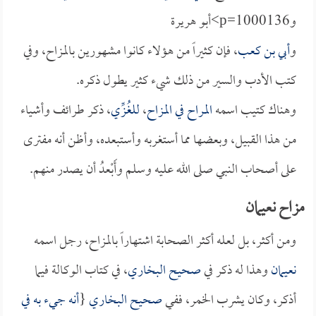
وp=1000136>أبو هريرة
و
أبي بن كعب
، فإن كثيراً من هؤلاء كانوا مشهورين بالمزاح، وفي
كتب الأدب والسير من ذلك شيء كثير يطول ذكره.
وهناك كتيب اسمه
المراح في المزاح
،
للغُزِّي
، ذكر طرائف وأشياء
من هذا القبيل، وبعضها مما أستغربه وأستبعده، وأظن أنه مفترى
على أصحاب النبي صلى الله عليه وسلم وأَبْعدُ أن يصدر منهم.
مزاح نعيمان
ومن أكثر، بل لعله أكثر الصحابة اشتهاراً بالمزاح، رجل اسمه
نعيمان
وهذا له ذكر في
صحيح البخاري
، في كتاب الوكالة فيما
أذكر، وكان يشرب الخمر، ففي
صحيح البخاري
{
أنه جيء به في