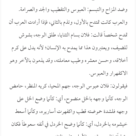
وضد المزاح والتبسم: العبوس والتقطيب والجد والصرامة.
والعرب كانت تمتدح بالأول، وتذم بالثاني، فإذا أرادت العرب أن
تمدح شخصاً قالت: فلان بسام الثنايا، طلق الوجه، بشوش
للضيف، ويعتبرون هذا مما يمدح به الإنسان؛ لأنه يدل على كرم
أخلاقه، وحسن معشره وطيب معاملته، وقد يذمون بالآخر وهو
الاكفهرار والعبوس.
فيقولون: فلان عبوس الوجه، جهم المحيا، كريه المنظر، حامض
الوجه، كأنما وجهه بالخل منضوح، أي: كأنما وضع الخل على
وجهه فلشدة حموضته قطب واكفهرت أساريره، وكأنما أسعط
خيشومه بالخردل، أي: كأنما وضح الخردل في أنفه سعوطاً فكان