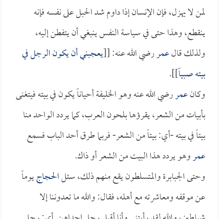
لمن لا يهزل، فإن الإنسان إذا داوم شد الحبل على نفسه فإنه
ينقطع، وهذا حتى في سياسة النفس ينبغي أن يتفطن إليه،
ولذلك قال
عمر
رضي الله عنه: [[
يعجبني أن يكون الرجل في
بيته صبياً
]].
وكان
عمر
رضي الله عنه وهو الخليفة أحياناً يكون في بيته فيتغنى
بأبيات من الشعر، يقرؤها بلحون العرب، كما يردد الواحد منا
بيتاً في بيته -أي: بيتاً من الشعر- فربما طرق أحد الباب فسمع
عمر
وهو يردد هذا البيت من الشعر أو ذاك.
وحتى الجبابرة والمتسلطون يقع منهم ذلك، سئل
الحجاج
يوماً
عن موقفه ومعاشرته مع أهله، فقال: والله ما تعدوننا إلا
شياطين، والله لقد رأيتني وأنا أقبل رجل إحداهن. أي: رجل