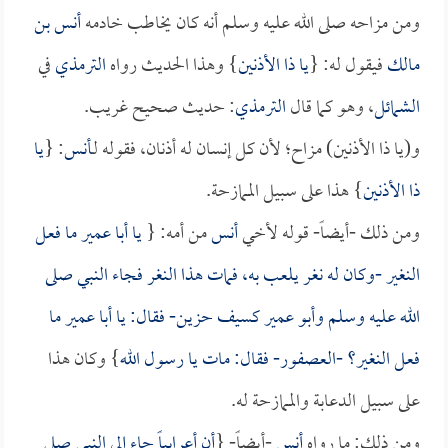
ومن مزاحه صلى الله عليه وسلم أنه كان يخاطب خادمه
أنس بن
مالك
فيقول له: {
يا ذا الأذنين
} وهذا الحديث رواه
الترمذي
في
الشمائل
، وهو كما قال
الترمذي
: حديث صحيح غريب.
و(يا ذا الأذنين) مزاح؛ لأن كل إنسان له أذنان، فقوله لـ
أنس
: {
يا
ذا الأذنين
} هذا على سبيل الممازحة.
ومن ذلك -أيضاً- قوله لأخي
أنس
من أمه: {
يا
أبا عمير
ما فعل
النغير -وكان له نغر يلعب به، فمات هذا النغر فجاء النبي صلى
الله عليه وسلم و
أبو عمير
كسيف حزين- فقال: يا
أبا عمير
ما
فعل النغير؟ -العصفور- فقال: مات يا رسول الله
} وكان هذا
على سبيل الدعابة والممازحة له.
ومن ذلك: ما رواه
أنس
-أيضاً- {
أن أعرابياً جاء إلى النبي صلى