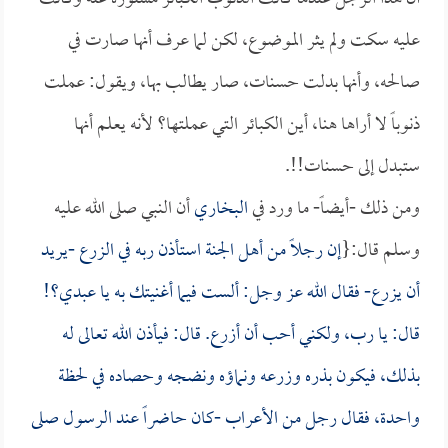
عليه سكت ولم يثر الموضوع، لكن لما عرف أنها صارت في
صالحه، وأنها بدلت حسنات، صار يطالب بها، ويقول: عملت
ذنوباً لا أراها هنا، أين الكبائر التي عملتها؟ لأنه يعلم أنها
ستبدل إلى حسنات!!.
ومن ذلك -أيضاً- ما ورد في
البخاري
أن النبي صلى الله عليه
وسلم قال:{
إن رجلاً من أهل الجنة استأذن ربه في الزرع -يريد
أن يزرع- فقال الله عز وجل: ألست فيما أغنيتك به يا عبدي؟!
قال: يا رب، ولكني أحب أن أزرع. قال: فيأذن الله تعالى له
بذلك، فيكون بذره وزرعه ونماؤه ونضجه وحصاده في لحظة
واحدة، فقال رجل من الأعراب -كان حاضراً عند الرسول صلى