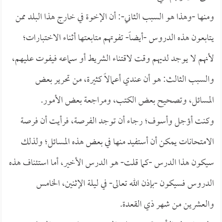
ومنها -وهذا هو السبب الثاني-: أن الإخوة في خارج هذا البلد ممن
يتابعون هذه الدروس -أيضاً- تفوتهم متابعتها أثناء الاختبارات؛
لأنهم لا يوجد لديهم وقت لاقتناء الشريط أو سماعه فيفوت عليهم،
والسبب الثالث: هو أن عندي أعمالاً كثيرة، من تحرير بعض
المسائل، وتصحيح بعض الكتب، ومراجعة بعض الأمور.
وكنت أؤجل وأسوف؛ رجاء أن توجد الفرصة، فرأيت أن فرصة
الامتحانات يمكن أن أستفيد منها في بعض هذه المسائل؛ ولذلك
سيكون هذا الدرس -كما قلت- هو الدرس الأخير، أما استئناف هذه
الدروس فسيكون -بإذن الله تعالى- في ليلة الإثنين، الخامس
والعشرين من شهر ذي القعدة.