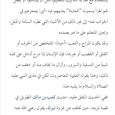
يستخدم مع طلابه أساليب للتعليم، مثل أن يسألهم، أو يجعل
لهم لغزاً يسمونه "المعاياة" يعاييهم فيه -أي: يعجزهم في
الجواب عنه- إلى غير ذلك من الأشياء التي تطرد السآمة والملل،
وتعين المتعلم على ما هو بصدده.
وقد يكون المزاح واللعب -أحياناً- للتخلص من الخوف أو
القلق أو الغضب أو غيرها، فإن الإنسان إذا مزح أدخل على قلبه
شيئاً من التسلية والسرور، وأزال ما يخاف منه أو خفف من
ذلك، وهذا يقوله العلماء المعاصرون، لكن في هدى النبي عليه
الصلاة والسلام ما يشبه هذا.
ففي الحديث المتفق عليه، حديث
كعب بن مالك
الطويل في
قصة توبته، حين تخلف عن غزوة
تبوك
، يقول رضي الله عنه: