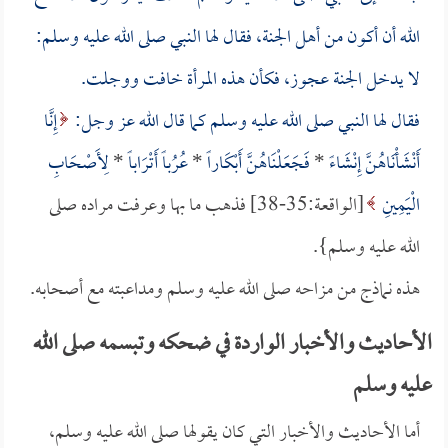
الله أن أكون من أهل الجنة، فقال لها النبي صلى الله عليه وسلم:
لا يدخل الجنة عجوز، فكأن هذه المرأة خافت ووجلت.
فقال لها النبي صلى الله عليه وسلم كما قال الله عز وجل:
إِنَّا
أَنْشَأْنَاهُنَّ إِنْشَاءً
*
فَجَعَلْنَاهُنَّ أَبْكَاراً
*
عُرُباً أَتْرَاباً
*
لِأَصْحَابِ
الْيَمِينِ
[الواقعة:35-38] فذهب ما بها وعرفت مراده صلى
الله عليه وسلم}.
هذه نماذج من مزاحه صلى الله عليه وسلم ومداعبته مع أصحابه.
الأحاديث والأخبار الواردة في ضحكه وتبسمه صلى الله
عليه وسلم
أما الأحاديث والأخبار التي كان يقولها صلى الله عليه وسلم،