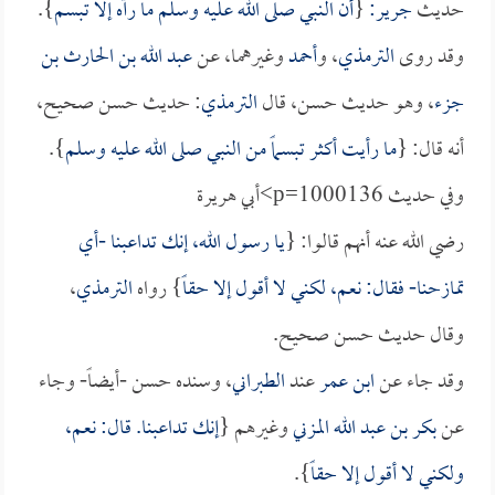
حديث
جرير:
{
أن النبي صلى الله عليه وسلم ما رآه إلا تبسم
}.
وقد روى
الترمذي
، و
أحمد
وغيرهما، عن
عبد الله بن الحارث بن
جزء
، وهو حديث حسن، قال
الترمذي
: حديث حسن صحيح،
أنه قال: {
ما رأيت أكثر تبسماً من النبي صلى الله عليه وسلم
}.
وفي حديث p=1000136>أبي هريرة
رضي الله عنه أنهم قالوا: {
يا رسول الله، إنك تداعبنا -أي
تمازحنا- فقال: نعم، لكني لا أقول إلا حقاً
} رواه
الترمذي
،
وقال حديث حسن صحيح.
وقد جاء عن
ابن عمر
عند
الطبراني
، وسنده حسن -أيضاً- وجاء
عن
بكر بن عبد الله المزني
وغيرهم {
إنك تداعبنا. قال: نعم،
ولكني لا أقول إلا حقاً
}.