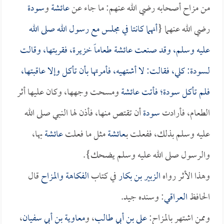
من مزاح أصحابه رضي الله عنهم: ما جاء عن
عائشة
و
سودة
رضي الله عنهما {
أنهما كانتا في مجلس مع رسول الله صلى الله
عليه وسلم، وقد صنعت
عائشة
طعاماً خزيرة، فقربتها، وقالت
لـ
سودة
: كلي، فقالت: لا أشتهيه، فأمرتها بأن تأكل وإلا عاقبتها،
فلم تأكل
سودة
؛ فأتت
عائشة
ومسحت وجهها، وكان عليها أثر
الطعام، فأرادت
سودة
أن تقتص منها، فأذن لها النبي صلى الله
عليه وسلم بذلك، ففعلت بـ
عائشة
مثل ما فعلت
عائشة
بها،
والرسول صلى الله عليه وسلم يضحك}.
وهذا الأثر رواه
الزبير بن بكار
في كتاب
الفكاهة والمزاح
قال
الحافظ
العراقي
: وسنده جيد.
وممن اشتهر بالمزاح:
علي بن أبي طالب
، و
معاوية بن أبي سفيان
،