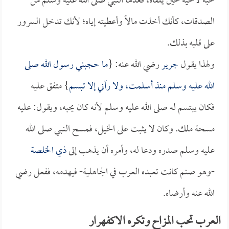
حبه لأخيه حين يلقاه، فعدها النبي صلى الله عليه وسلم من
الصدقات، كأنك أخذت مالاً وأعطيته إياه؛ لأنك تدخل السرور
على قلبه بذلك.
ولهذا يقول
جرير
رضي الله عنه: {
ما حجبني رسول الله صلى
الله عليه وسلم منذ أسلمت، ولا رآني إلا تبسم
} متفق عليه
فكان يبتسم له صلى الله عليه وسلم لأنه كان يحبه، ويقول: عليه
مسحة ملك. وكان لا يثبت على الخيل، فمسح النبي صلى الله
عليه وسلم صدره ودعا له، وأمره أن يذهب إلى
ذي الخلصة
-وهو صنم كانت تعبده العرب في الجاهلية- فيهدمه، ففعل رضي
الله عنه وأرضاه.
العرب تحب المزاح وتكره الاكفهرار