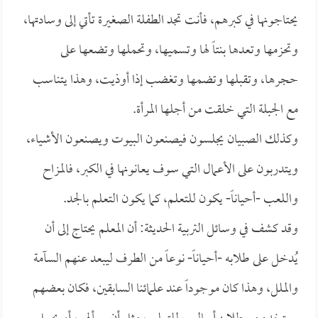
يحتاجونها في كبرهم، فأنت تجد الطفلة الصغيرة تأتي إلى وسادتها،
وتحزمها وتعدها بنتاً لها وتسميها، وتحملها وتضعها على
حجرها، وتقبلها وتضمها وتغضب إذا أوذيت، وهذا يتناسب
مع الجبلة التي خلقت من أجلها المرأة.
وكذلك الصبيان يجلسون فيصنعون البيوت ويصنعون الأشياء،
ويتدربون على الأعمال التي سوف يعانونها في الكبر، فالمزاح
واللعب -أحياناً- يكون للتعلم، كما يكون التعلم بالجد.
وقد كشف في وسائل التربية الحديثة: أن المعلم يحتاج إلى أن
يُدخل على طلابه -أحياناً- نوعاً من الطرف ليبعد عنهم السآمة
والملل، وهذا كان موجوداً عند علمائنا السابقين، فكان بعضهم