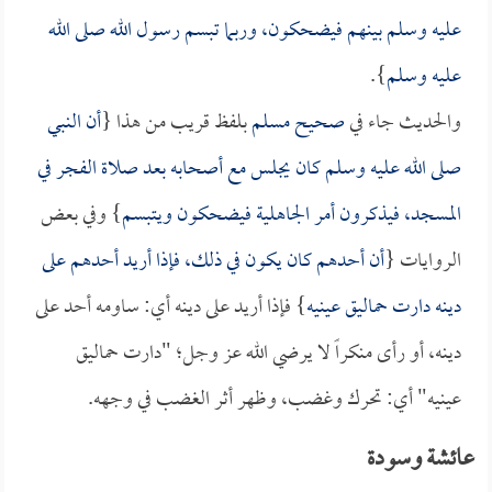
عليه وسلم بينهم فيضحكون، وربما تبسم رسول الله صلى الله
عليه وسلم
}.
والحديث جاء في
صحيح مسلم
بلفظ قريب من هذا {
أن النبي
صلى الله عليه وسلم كان يجلس مع أصحابه بعد صلاة الفجر في
المسجد، فيذكرون أمر الجاهلية فيضحكون ويتبسم
} وفي بعض
الروايات {
أن أحدهم كان يكون في ذلك، فإذا أريد أحدهم على
دينه دارت حماليق عينيه
} فإذا أريد على دينه أي: ساومه أحد على
دينه، أو رأى منكراً لا يرضي الله عز وجل؛ "دارت حماليق
عينيه" أي: تحرك وغضب، وظهر أثر الغضب في وجهه.
عائشة وسودة