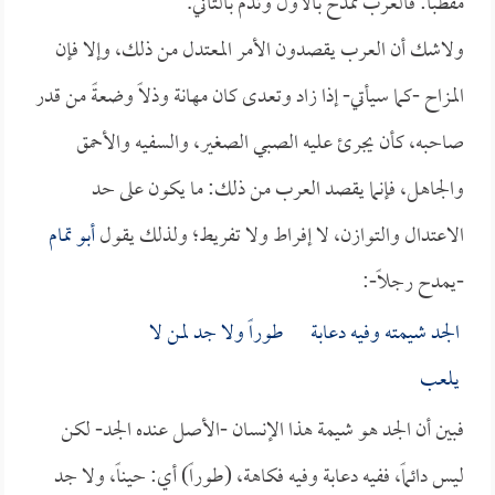
مقطباً: فالعرب تمدح بالأول وتذم بالثاني.
ولاشك أن العرب يقصدون الأمر المعتدل من ذلك، وإلا فإن
المزاح -كما سيأتي- إذا زاد وتعدى كان مهانة وذلاً وضعةً من قدر
صاحبه، كأن يجرئ عليه الصبي الصغير، والسفيه والأحمق
والجاهل، فإنما يقصد العرب من ذلك: ما يكون على حد
الاعتدال والتوازن، لا إفراط ولا تفريط؛ ولذلك يقول
أبو تمام
-يمدح رجلاً-:
الجد شيمته وفيه دعابة طوراً ولا جد لمن لا
يلعب
فبين أن الجد هو شيمة هذا الإنسان -الأصل عنده الجد- لكن
ليس دائماً، ففيه دعابة وفيه فكاهة، (طوراً) أي: حيناً، ولا جد