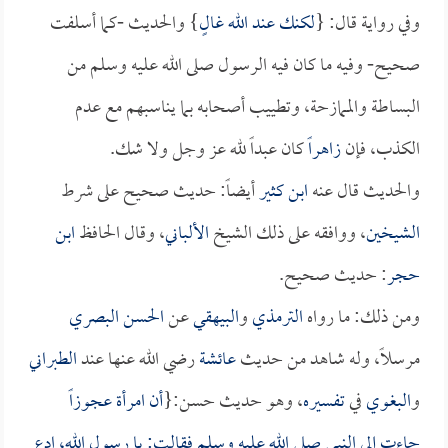
وفي رواية قال: {
لكنك عند الله غالٍ
} والحديث -كما أسلفت
صحيح- وفيه ما كان فيه الرسول صلى الله عليه وسلم من
البساطة والممازحة، وتطييب أصحابه بما يناسبهم مع عدم
الكذب، فإن
زاهراً
كان عبداً لله عز وجل ولا شك.
والحديث قال عنه
ابن كثير
أيضاً: حديث صحيح على شرط
الشيخين
، ووافقه على ذلك الشيخ
الألباني
، وقال الحافظ
ابن
حجر
: حديث صحيح.
ومن ذلك: ما رواه
الترمذي
و
البيهقي
عن
الحسن البصري
مرسلاً، وله شاهد من حديث
عائشة
رضي الله عنها عند
الطبراني
و
البغوي
في
تفسيره
، وهو حديث حسن:{
أن امرأة عجوزاً
جاءت إلى النبي صلى الله عليه وسلم فقالت: يا رسول الله، ادع