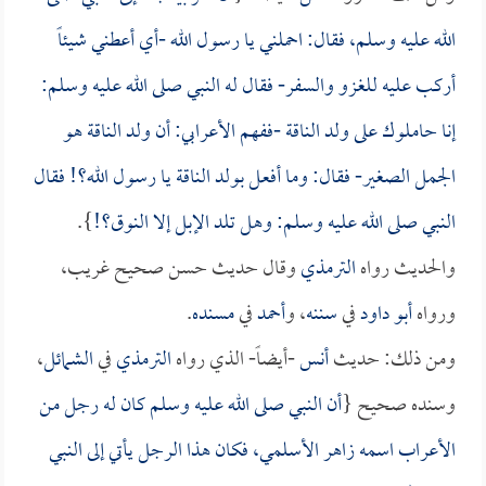
الله عليه وسلم، فقال: احملني يا رسول الله -أي أعطني شيئاً
أركب عليه للغزو والسفر- فقال له النبي صلى الله عليه وسلم:
إنا حاملوك على ولد الناقة -ففهم الأعرابي: أن ولد الناقة هو
الجمل الصغير- فقال: وما أفعل بولد الناقة يا رسول الله؟! فقال
النبي صلى الله عليه وسلم: وهل تلد الإبل إلا النوق؟!
}.
والحديث رواه
الترمذي
وقال حديث حسن صحيح غريب،
ورواه
أبو داود
في
سننه
، و
أحمد
في
مسنده
.
ومن ذلك: حديث
أنس
-أيضاً- الذي رواه
الترمذي
في
الشمائل
،
وسنده صحيح {
أن النبي صلى الله عليه وسلم كان له رجل من
الأعراب اسمه
زاهر الأسلمي
، فكان هذا الرجل يأتي إلى النبي